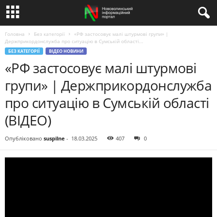
Головна
Без категорії
«РФ застосовує малі штурмові групи» |
Держприкордонслужба про ситуацію в Сумській області...
БЕЗ КАТЕГОРІЇ
ВІДЕО НОВИНИ
«РФ застосовує малі штурмові
групи» | Держприкордонслужба
про ситуацію в Сумській області
(ВІДЕО)
Опубліковано
suspilne
-
18.03.2025
407
0