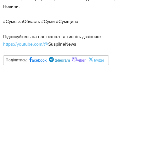
Новини.
#СумськаОбласть #Суми #Сумщина
Підписуйтесь на наш канал та тисніть дзвіночок
https://youtube.com/@
SuspilneNews
Поділитись:
acebook
telegram
viber
twitter