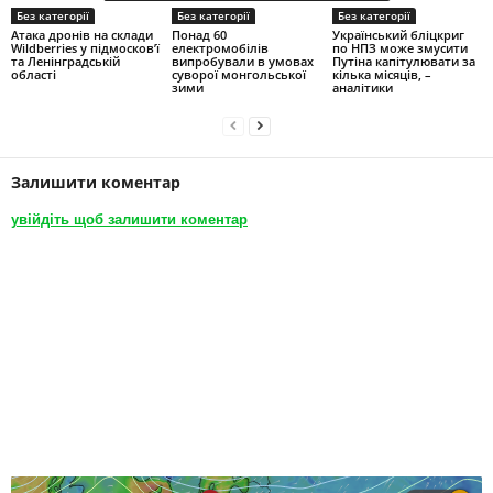
Без категорії
Без категорії
Без категорії
Атака дронів на склади
Понад 60
Український бліцкриг
Wildberries у підмосков’ї
електромобілів
по НПЗ може змусити
та Ленінградській
випробували в умовах
Путіна капітулювати за
області
суворої монгольської
кілька місяців, –
зими
аналітики
Залишити коментар
увійдіть щоб залишити коментар