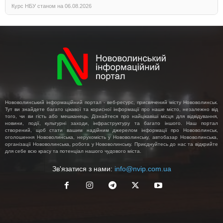
Курс НБУ станом на 06.08.2026
Нововолинський інформаційний портал - веб-ресурс, присвячений місту Нововолинськ.
Тут ви знайдете багато цікавої та корисної інформації про наше місто, незалежно від
того, чи ви гість або мешканець. Дізнайтеся про найцікавіші місця для відвідування,
новини, події, культурні заходи, інфраструктуру та багато іншого. Наш портал
створений, щоб стати вашим надійним джерелом інформації про Нововолинськ,
оголошення Нововолинська, нерухомість у Нововолинську, автобазар Нововолинська,
організації Нововолинська, робота у Нововолинську. Приєднуйтесь до нас та відкрийте
для себе всю красу та потенціал нашого чудового міста.
Зв'язатися з нами:
info@nvip.com.ua