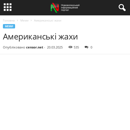
Головна
Меми
Американські жахи
МЕМИ
Американські жахи
Опубліковано
censor.net
-
20.03.2025
535
0