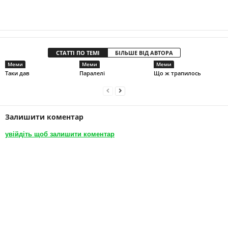
СТАТТІ ПО ТЕМІ
БІЛЬШЕ ВІД АВТОРА
Меми
Меми
Меми
Таки дав
Паралелі
Що ж трапилось
Залишити коментар
увійдіть щоб залишити коментар