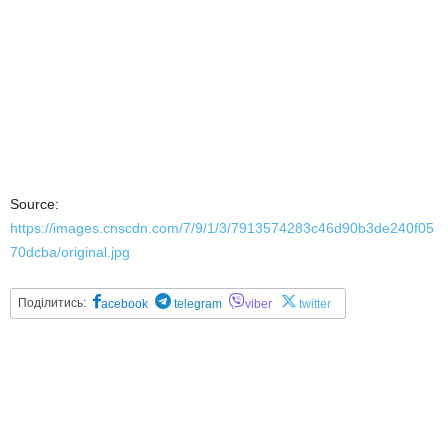
Source:
https://images.cnscdn.com/7/9/1/3/7913574283c46d90b3de240f05
70dcba/original.jpg
Поділитись:
acebook
telegram
viber
twitter