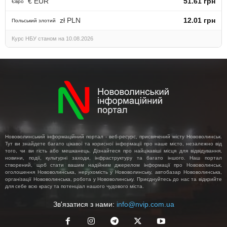
€ EUR
51.61 грн
Євро
zł PLN
12.01 грн
Польський злотий
Курс НБУ станом на 10.08.2026
Нововолинський інформаційний портал - веб-ресурс, присвячений місту Нововолинськ.
Тут ви знайдете багато цікавої та корисної інформації про наше місто, незалежно від
того, чи ви гість або мешканець. Дізнайтеся про найцікавіші місця для відвідування,
новини, події, культурні заходи, інфраструктуру та багато іншого. Наш портал
створений, щоб стати вашим надійним джерелом інформації про Нововолинськ,
оголошення Нововолинська, нерухомість у Нововолинську, автобазар Нововолинська,
організації Нововолинська, робота у Нововолинську. Приєднуйтесь до нас та відкрийте
для себе всю красу та потенціал нашого чудового міста.
Зв'язатися з нами:
info@nvip.com.ua