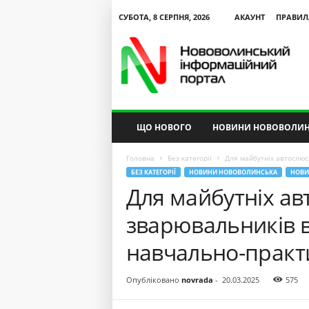
СУБОТА, 8 СЕРПНЯ, 2026
АКАУНТ
ПРАВИЛ
N
V
I
P
ЩО НОВОГО
НОВИНИ НОВОВОЛИН
Головна
Без категорії
Для майбутніх автослюс
БЕЗ КАТЕГОРІЇ
НОВИНИ НОВОВОЛИНСЬКА
НОВИ
Для майбутніх ав
зварювальників 
навчально-практ
Опубліковано
novrada
-
20.03.2025
575