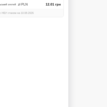
zł PLN
12.01 грн
ьський злотий
с НБУ станом на 10.08.2026