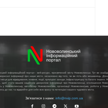
ський інформаційний портал - веб-ресурс, присвячений місту Нововолинськ. Тут ви знайд
 корисної інформації про наше місто, незалежно від того, чи ви гість або мешканець. Діз
і місця для відвідування, новини, події, культурні заходи, інфраструктуру та багато іншого.
, щоб стати вашим надійним джерелом інформації про Нововолинськ, оголошення Ново
ть у Нововолинську, автобазар Нововолинська, організації Нововолинська, робота у Ново
сь до нас та відкрийте для себе всю красу та потенціал нашого чудового міста.
Зв'язатися з нами:
info@nvip.com.ua