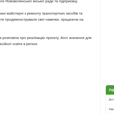
ати Нововолинської міської ради та підприємці.
нані майстерні з ремонту транспортних засобів та
енти продемонстрували свої навички, працюючи на
 розповіла про реалізацію проєкту, його значення для
ійної освіти в регіоні.
Оф
Дол
Євр