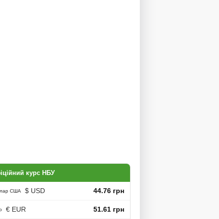
іційний курс НБУ
$ USD
44.76 грн
лар США
€ EUR
51.61 грн
о