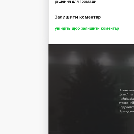
рішення для громади
Залишити коментар
увійдіть щоб залишити коментар
Нововолин
цікавої та
найцікавіш
створений
нерухоміс
Приєднуйте