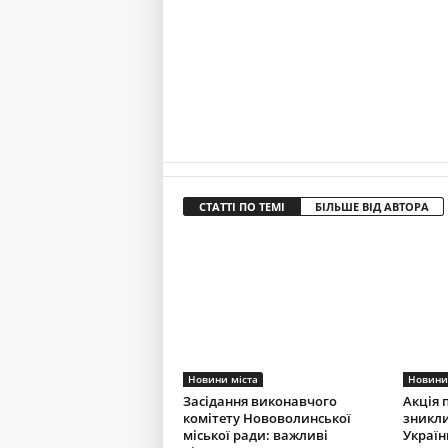
СТАТТІ ПО ТЕМІ
БІЛЬШЕ ВІД АВТОРА
Новини міста
Новини
Засідання виконавчого
Акція 
комітету Нововолинської
зникли
міської ради: важливі
Україн