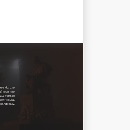
ете багато
найтеся про
 Наш портал
волинська,
волинську.