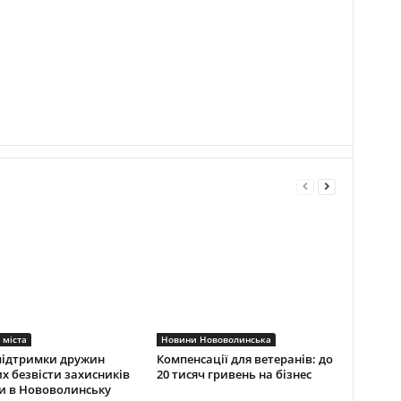
 міста
Новини Нововолинська
підтримки дружин
Компенсації для ветеранів: до
х безвісти захисників
20 тисяч гривень на бізнес
и в Нововолинську