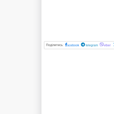
Поділитись:
acebook
telegram
viber