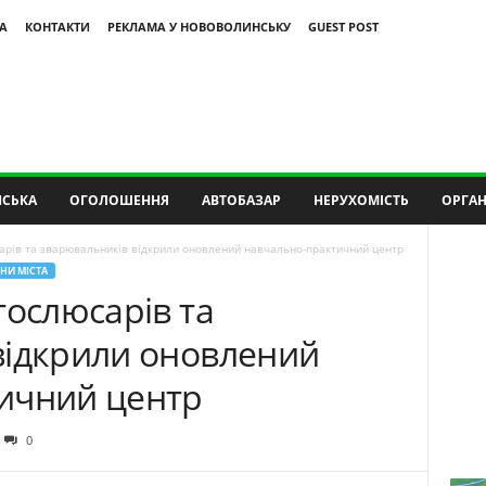
А
КОНТАКТИ
РЕКЛАМА У НОВОВОЛИНСЬКУ
GUEST POST
СЬКА
ОГОЛОШЕННЯ
АВТОБАЗАР
НЕРУХОМІСТЬ
ОРГАН
арів та зварювальників відкрили оновлений навчально-практичний центр
НИ МІСТА
тослюсарів та
відкрили оновлений
ичний центр
0