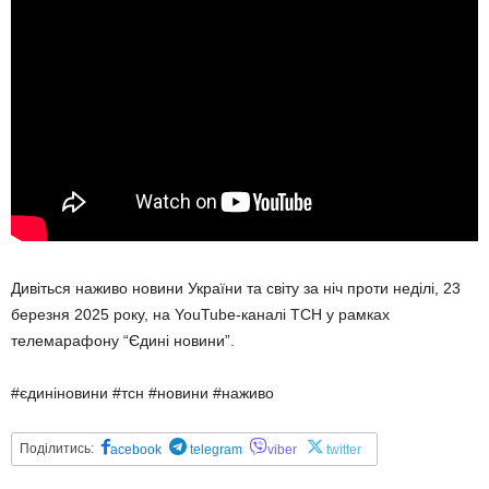
Дивіться наживо новини України та світу за ніч проти неділі, 23
березня 2025 року, на YouTube-каналі ТСН у рамках
телемарафону “Єдині новини”.
#єдиніновини #тсн #новини #наживо
Поділитись:
acebook
telegram
viber
twitter