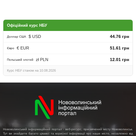
Офіційний курс НБУ
$ USD
44.76 грн
Доллар США
€ EUR
51.61 грн
Євро
zł PLN
12.01 грн
Польський злотий
Курс НБУ станом на 10.08.2026
Нововолинський інформаційний портал - веб-ресурс, присвячений місту Нововолинськ.
Тут ви знайдете багато цікавої та корисної інформації про наше місто, незалежно від