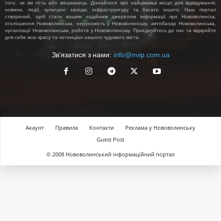
того, чи ви гість або мешканець. Дізнайтеся про найцікавіші місця для відвідування,
новини, події, культурні заходи, інфраструктуру та багато іншого. Наш портал
створений, щоб стати вашим надійним джерелом інформації про Нововолинськ,
оголошення Нововолинська, нерухомість у Нововолинську, автобазар Нововолинська,
організації Нововолинська, робота у Нововолинську. Приєднуйтесь до нас та відкрийте
для себе всю красу та потенціал нашого чудового міста.
Зв'язатися з нами:
info@nvip.com.ua
Акаунт
Правила
Контакти
Реклама у Нововолинську
Guest Post
© 2008 Нововолинський інформаційний портал