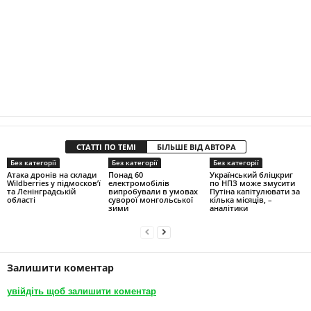
СТАТТІ ПО ТЕМІ
БІЛЬШЕ ВІД АВТОРА
Без категорії
Без категорії
Без категорії
Атака дронів на склади
Понад 60
Український бліцкриг
Wildberries у підмосков’ї
електромобілів
по НПЗ може змусити
та Ленінградській
випробували в умовах
Путіна капітулювати за
області
суворої монгольської
кілька місяців, –
зими
аналітики
Залишити коментар
увійдіть щоб залишити коментар