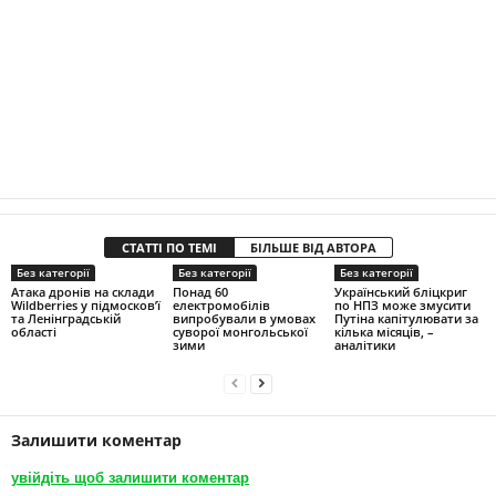
СТАТТІ ПО ТЕМІ
БІЛЬШЕ ВІД АВТОРА
Без категорії
Без категорії
Без категорії
Атака дронів на склади
Понад 60
Український бліцкриг
Wildberries у підмосков’ї
електромобілів
по НПЗ може змусити
та Ленінградській
випробували в умовах
Путіна капітулювати за
області
суворої монгольської
кілька місяців, –
зими
аналітики
Залишити коментар
увійдіть щоб залишити коментар