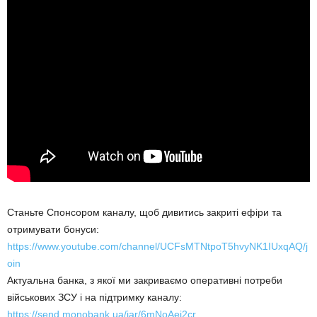
Станьте Спонсором каналу, щоб дивитись закриті ефіри та
отримувати бонуси:
https://www.youtube.com/channel/UCFsMTNtpoT5hvyNK1IUxqAQ/j
oin
Актуальна банка, з якої ми закриваємо оперативні потреби
військових ЗСУ і на підтримку каналу:
https://send.monobank.ua/jar/6mNoAej2cr