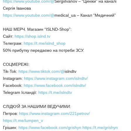
https://www.youtube.com/@
SergiiIvanov – “Циніки” на каналі
Сергія Іванова
https://www.youtube.com/@
medical_ua – Канал “Медичний”
НАШ МЕРЧ. Магазин “ISLND-Shop”:
Сайт:
https://shop.islnd.tv
Телеграм:
https://t.me/islnd_shop
50% прибутку передаємо на потреби ЗСУ.
СОЦМЕРЕЖІ:
Tik-Tok:
https://www.tiktok.com/@
islndtv
Instagram:
https://www.instagram.com/islndtv/
Facebook:
https://www.facebook.com/islndtv/
Telegram Ісландії:
https://t.me/islndtv
СЛІДКУЙ ЗА НАШИМИ ВЕДУЧИМИ:
Петров:
https://www.instagram.com/221petrov/
https://t.me/lumpen_v
Грішин:
https://www.facebook.com/grishyn
https://t.me/grishyn