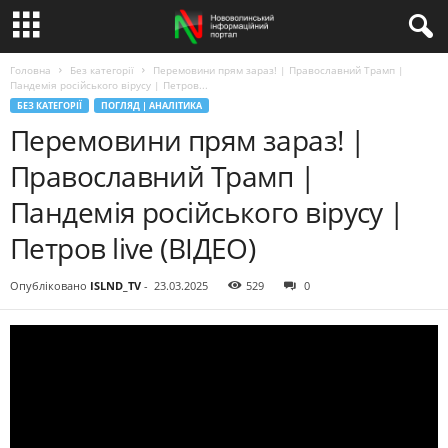
Головна
Без категорії
Перемовини прям зараз! | Православний Трамп |
Пандемія російського вірусу | Петров...
БЕЗ КАТЕГОРІЇ
ПОГЛЯД | АНАЛІТИКА
Перемовини прям зараз! |
Православний Трамп |
Пандемія російського вірусу |
Петров live (ВІДЕО)
Опубліковано
ISLND_TV
-
23.03.2025
529
0