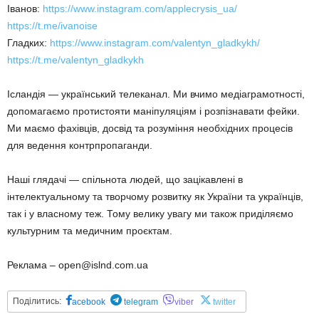
Іванов:
https://www.instagram.com/applecrysis_ua/
https://t.me/ivanoise
Гладких:
https://www.instagram.com/valentyn_gladkykh/
https://t.me/valentyn_gladkykh
Ісландія — український телеканал. Ми вчимо медіаграмотності,
допомагаємо протистояти маніпуляціям і розпізнавати фейки.
Ми маємо фахівців, досвід та розуміння необхідних процесів
для ведення контрпропаганди.
Наші глядачі — спільнота людей, що зацікавлені в
інтелектуальному та творчому розвитку як України та українців,
так і у власному теж. Тому велику увагу ми також приділяємо
культурним та медичним проєктам.
Реклама – open@islnd.com.ua
Поділитись:
acebook
telegram
viber
twitter