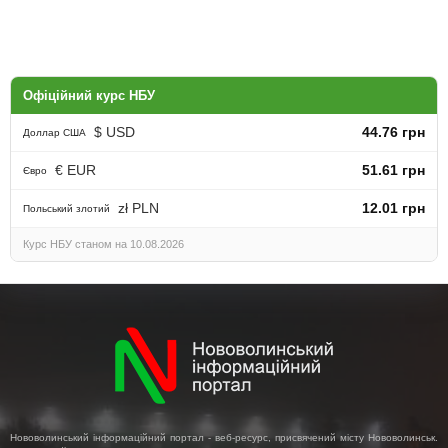
Офіційний курс НБУ
$ USD
44.76 грн
Доллар США
€ EUR
51.61 грн
Євро
zł PLN
12.01 грн
Польський злотий
Курс НБУ станом на 10.08.2026
Нововолинський інформаційний портал - веб-ресурс, присвячений місту Нововолинськ.