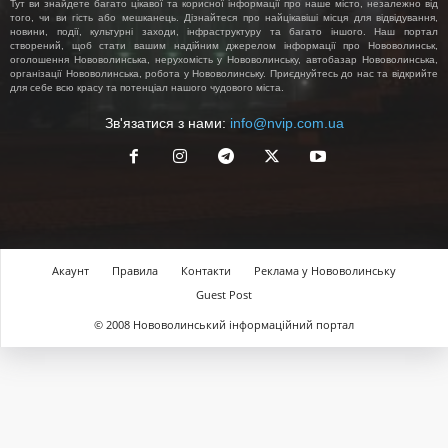
Тут ви знайдете багато цікавої та корисної інформації про наше місто, незалежно від
того, чи ви гість або мешканець. Дізнайтеся про найцікавіші місця для відвідування,
новини, події, культурні заходи, інфраструктуру та багато іншого. Наш портал
створений, щоб стати вашим надійним джерелом інформації про Нововолинськ,
оголошення Нововолинська, нерухомість у Нововолинську, автобазар Нововолинська,
організації Нововолинська, робота у Нововолинську. Приєднуйтесь до нас та відкрийте
для себе всю красу та потенціал нашого чудового міста.
Зв'язатися з нами:
info@nvip.com.ua
Акаунт
Правила
Контакти
Реклама у Нововолинську
Guest Post
© 2008 Нововолинський інформаційний портал