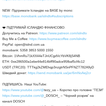
NEW: Підтримати Ісландію на BASE by mono:
https://base.monobank.ua/islndtv#subscriptions
❤️ ПІДТРИМАЙ ІСЛАНДІЮ ФІНАНСОВО:
Долучитись на Patreon:
https://www.patreon.com/islndtv
Buy Me a Coffee:
https://www.buymeacoffee.com/islndtv
PayPal: open@islnd.com.ua
monobank: 5358 3853 5000 1550
Bitcoin: 1VhmRu71kXX44eTJnUCgdVcYbVK8jS4NB
ETH: 0xe286500a1ebe44e814bff90adce95fbaf5cf4c12
USDT (TRC20): TTTkg2kZMEhqp3nzgtrNSnPFNZT782A9yD
Швидкий донат:
https://send.monobank.ua/jar/6mNoAej2cr
ПІДПИШИСЬ. Наші YouTube:
https://www.youtube.com/@
tezy_ua – Коротко про головне “ТЕЗИ”
https://www.youtube.com/@
_DOSCH_ – “Чорний розрив” на
каналі DOSCH