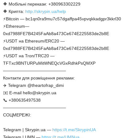
🔶 Мобільні перекази: +380963302229
🔶 Крипта:
http://skrypin.ua/help
⚡Bitcoin — bc1qn0ra9mu7c57dgaffpa45vpvqkkadgpr3kkrl30
⚡Ethereum—
0xd7988FE7B4245FaAb8a473Ce674E225583de2b8E
⚡USDT на Ethereum/ERC20 —
0xd7988FE7B4245FaAb8a473Ce674E225583de2b8E
⚡USDT на Tron/TRC20 —
TFTxc9BNTURPuMitWNEQcVGxRdhkPsQMXP
——————————————–
Контакти для розміщення реклами:
✈️ Telegram @theartofrap_dimi
✉️ E-mail hello@skrypin.ua
📞 +380635497538
——————————————–
СОЦМЕРЕЖІ:
Telegram | Skrypin.ua —
https://t.me/SkrypinUA
Telegram | UMN —
https://t.me/UMNua