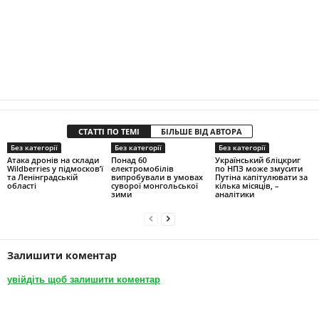
СТАТТІ ПО ТЕМІ
БІЛЬШЕ ВІД АВТОРА
Без категорії
Без категорії
Без категорії
Атака дронів на склади
Понад 60
Український бліцкриг
Wildberries у підмосков’ї
електромобілів
по НПЗ може змусити
та Ленінградській
випробували в умовах
Путіна капітулювати за
області
суворої монгольської
кілька місяців, –
зими
аналітики
Залишити коментар
увійдіть щоб залишити коментар