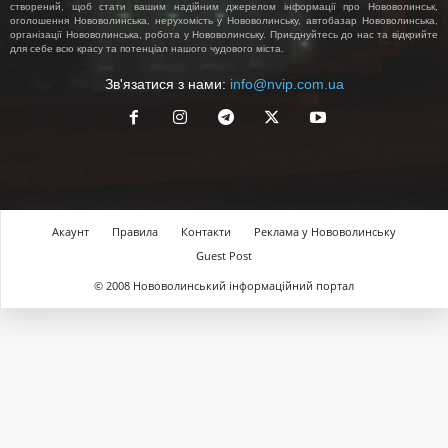
створений, щоб стати вашим надійним джерелом інформації про Нововолинськ,
оголошення Нововолинська, нерухомість у Нововолинську, автобазар Нововолинська,
організації Нововолинська, робота у Нововолинську. Приєднуйтесь до нас та відкрийте
для себе всю красу та потенціал нашого чудового міста.
Зв'язатися з нами:
info@nvip.com.ua
Акаунт
Правила
Контакти
Реклама у Нововолинську
Guest Post
© 2008 Нововолинський інформаційний портал