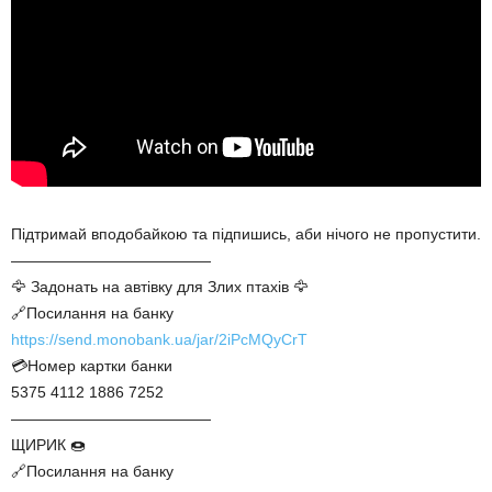
Підтримай вподобайкою та підпишись, аби нічого не пропустити.
—————————————
🦅 Задонать на автівку для Злих птахів 🦅
🔗Посилання на банку
https://send.monobank.ua/jar/2iPcMQyCrT
💳Номер картки банки
5375 4112 1886 7252
—————————————
ЩИРИК 🍩
🔗Посилання на банку