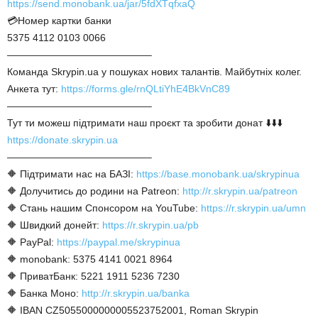
https://send.monobank.ua/jar/5fdXTqfxaQ
💳Номер картки банки
5375 4112 0103 0066
——————————————–
Команда Skrypin.ua у пошуках нових талантів. Майбутніх колег.
Анкета тут:
https://forms.gle/rnQLtiYhE4BkVnC89
——————————————–
Тут ти можеш підтримати наш проєкт та зробити донат ⬇️⬇️⬇️
https://donate.skrypin.ua
——————————————–
🔶 Підтримати нас на БАЗІ:
https://base.monobank.ua/skrypinua
🔶 Долучитись до родини на Patreon:
http://r.skrypin.ua/patreon
🔶 Стань нашим Спонсором на YouTube:
https://r.skrypin.ua/umn
🔶 Швидкий донейт:
https://r.skrypin.ua/pb
🔶 PayPal:
https://paypal.me/skrypinua
🔶 monobank: 5375 4141 0021 8964
🔶 ПриватБанк: 5221 1911 5236 7230
🔶 Банка Моно:
http://r.skrypin.ua/banka
🔶 IBAN CZ5055000000005523752001, Roman Skrypin