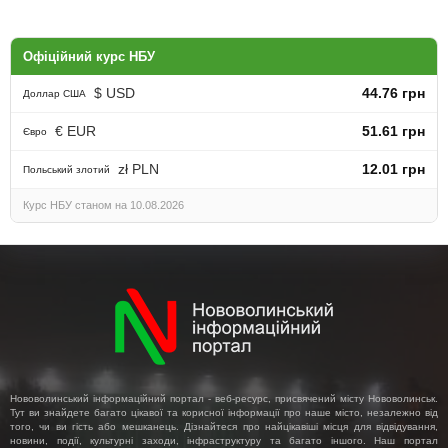
Офіційний курс НБУ
$ USD
44.76 грн
Доллар США
€ EUR
51.61 грн
Євро
zł PLN
12.01 грн
Польський злотий
Курс НБУ станом на 10.08.2026
Нововолинський інформаційний портал - веб-ресурс, присвячений місту Нововолинськ.
Тут ви знайдете багато цікавої та корисної інформації про наше місто, незалежно від
того, чи ви гість або мешканець. Дізнайтеся про найцікавіші місця для відвідування,
новини, події, культурні заходи, інфраструктуру та багато іншого. Наш портал