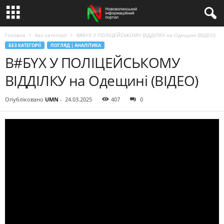
Головна
Без категорії
В#БYХ У ПОЛІЦЕЙСЬКОМУ ВІДДІЛКУ на Одещині (ВІДЕО)
БЕЗ КАТЕГОРІЇ
ПОГЛЯД | АНАЛІТИКА
В#БYХ У ПОЛІЦЕЙСЬКОМУ
ВІДДІЛКУ на Одещині (ВІДЕО)
Опубліковано
UMN
-
24.03.2025
407
0