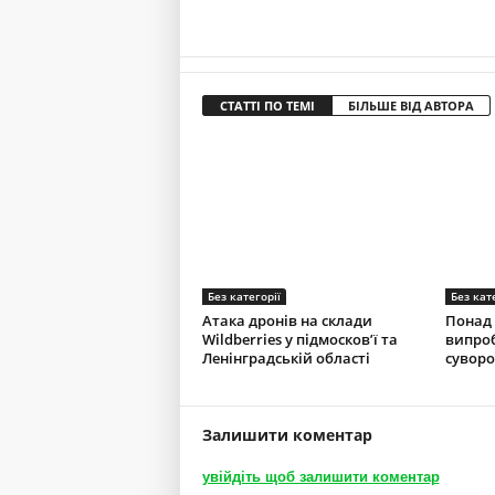
СТАТТІ ПО ТЕМІ
БІЛЬШЕ ВІД АВТОРА
Без категорії
Без кат
Атака дронів на склади
Понад 
Wildberries у підмосков’ї та
випроб
Ленінградській області
суворо
Залишити коментар
увійдіть щоб залишити коментар