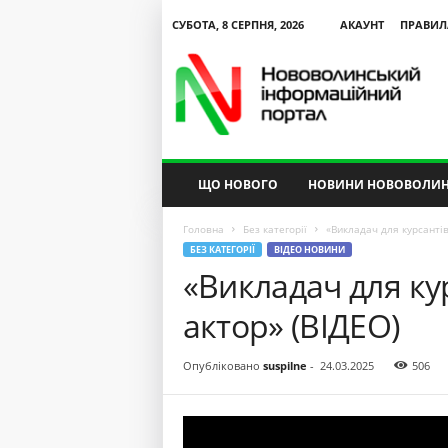
СУБОТА, 8 СЕРПНЯ, 2026
АКАУНТ
ПРАВИЛ
N
V
I
P
ЩО НОВОГО
НОВИНИ НОВОВОЛИН
Головна
Без категорії
«Викладач для курсантів 
БЕЗ КАТЕГОРІЇ
ВІДЕО НОВИНИ
«Викладач для кур
актор» (ВІДЕО)
Опубліковано
suspilne
-
24.03.2025
506