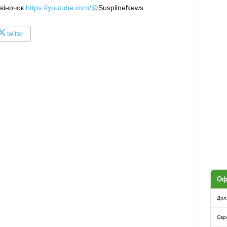
звіночок
https://youtube.com/@
SuspilneNews
twitter
Оф
Дол
Євр