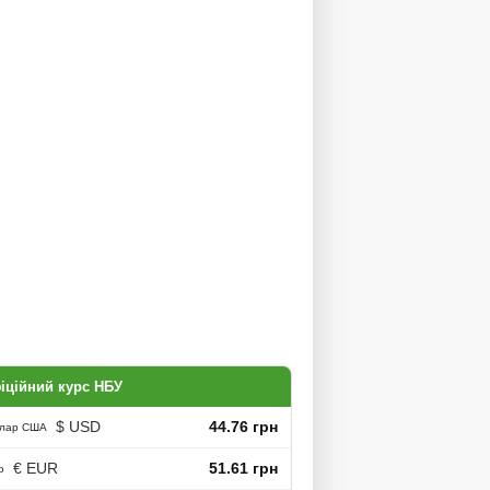
іційний курс НБУ
$ USD
44.76 грн
лар США
€ EUR
51.61 грн
о