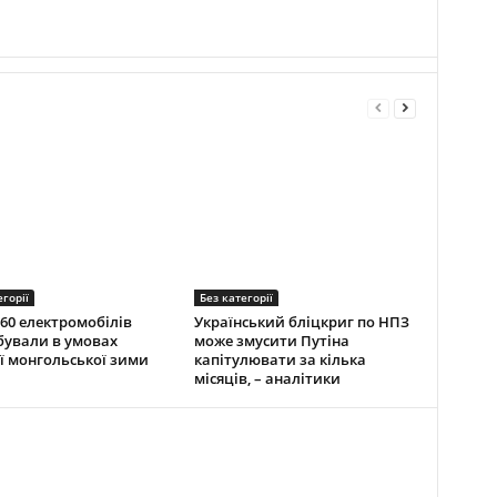
егорії
Без категорії
60 електромобілів
Український бліцкриг по НПЗ
ували в умовах
може змусити Путіна
ї монгольської зими
капітулювати за кілька
місяців, – аналітики