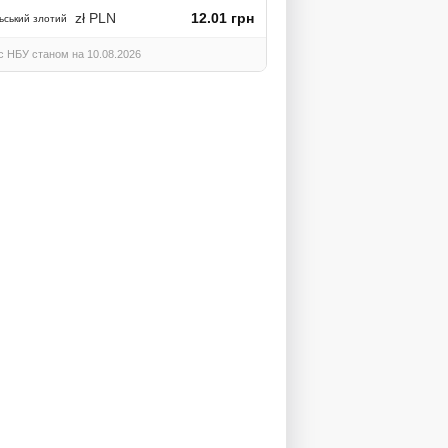
zł PLN
12.01 грн
ьський злотий
с НБУ станом на 10.08.2026