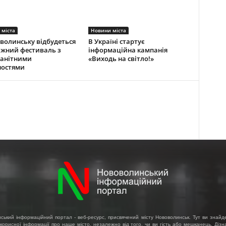
 міста
Новини міста
волинську відбудеться
В Україні стартує
жний фестиваль з
інформаційна кампанія
манітними
«Виходь на світло!»
ностями
ський інформаційний портал - веб-ресурс, присвячений місту Нововолинськ. Тут ви знайд
 корисної інформації про наше місто, незалежно від того, чи ви гість або мешканець. Діз