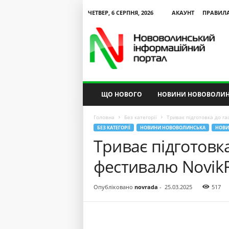
ЧЕТВЕР, 6 СЕРПНЯ, 2026
АКАУНТ
ПРАВИЛ
N
V
I
P
ЩО НОВОГО
НОВИНИ НОВОВОЛИН
Головна
Без категорії
Триває підготовка до га
БЕЗ КАТЕГОРІЇ
НОВИНИ НОВОВОЛИНСЬКА
НОВИ
Триває підготовк
фестивалю NovikF
Опубліковано
novrada
-
25.03.2025
517