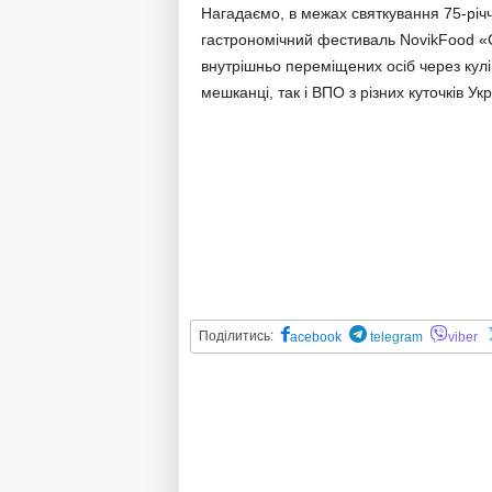
Нагадаємо, в межах святкування 75-річ
гастрономічний фестиваль NovikFood «См
внутрішньо переміщених осіб через кулін
мешканці, так і ВПО з різних куточків Укр
Поділитись:
acebook
telegram
viber