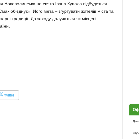
чя Нововолинська на свято Івана Купала відбудеться
ак об’єднує». Його мета – згуртувати жителів міста та
арні традиції. До заходу долучаться як місцеві
аїни.
twitter
Оф
Дол
Євр