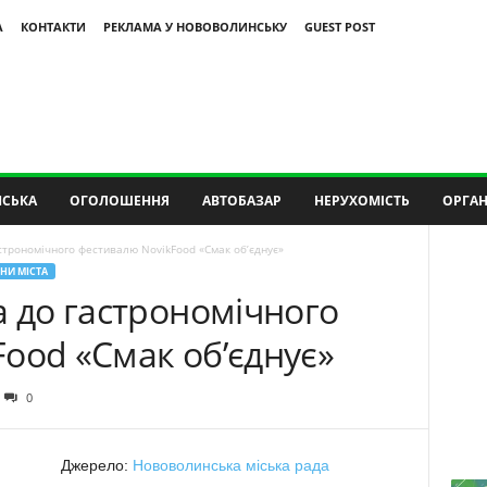
А
КОНТАКТИ
РЕКЛАМА У НОВОВОЛИНСЬКУ
GUEST POST
СЬКА
ОГОЛОШЕННЯ
АВТОБАЗАР
НЕРУХОМІСТЬ
ОРГАН
строномічного фестивалю NovikFood «Смак об’єднує»
НИ МІСТА
а до гастрономічного
ood «Смак об’єднує»
0
Джерело:
Нововолинська міська рада