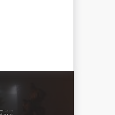
ете багато
найтеся про