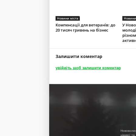
Новини міста
Новини
Компенсації для ветеранів: до
У Ново
20 тисяч гривень на бізнес
молоді
різно
актив
Залишити коментар
увійдіть щоб залишити коментар
Нововолин
цікавої та