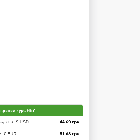
іційний курс НБУ
$ USD
44.69 грн
лар США
€ EUR
51.63 грн
о