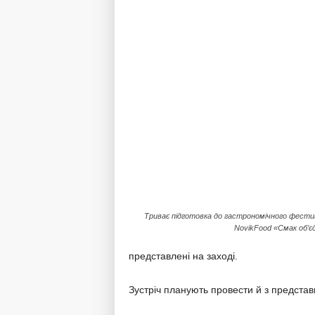
Триває підготовка до гастрономічного фест
NovikFood «Смак об’є
представлені на заході.
Зустріч планують провести й з представ