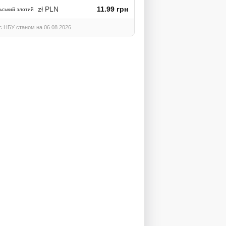
zł PLN
11.99 грн
ьський злотий
с НБУ станом на 06.08.2026