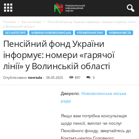
Головна
Без категорії
Пенсійний фонд України інформує: номери «гарячої лінії»
у Волинській області
БЕЗ КАТЕГОРІЇ
НОВИНИ НОВОВОЛИНСЬКА
УПРАВЛІННЯ ПФУ
НОВИНИ МІСТА
Пенсійний фонд України
інформує: номери «гарячої
лінії» у Волинській області
Опубліковано
novrada
-
06.05.2025
897
0
Джерело:
Нововолинська міська
рада
Якщо вам потрібна консультація
щодо пенсії, виплат чи послуг
Пенсійного фонду, звертайтесь до
Контакт-центру Головного