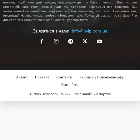
новини, події, культурні заходи, інфраструктуру та багато іншого. Наш портал
створений, щоб стати вашим надійним джерелом інформації про Нововолинськ,
оголошення Нововолинська, нерухомість у Нововолинську, автобазар Нововолинська,
організації Нововолинська, робота у Нововолинську. Приєднуйтесь до нас та відкрийте
для себе всю красу та потенціал нашого чудового міста.
Зв'язатися з нами:
info@nvip.com.ua
Акаунт
Правила
Контакти
Реклама у Нововолинську
Guest Post
© 2008 Нововолинський інформаційний портал