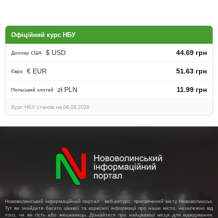
Офіційний курс НБУ
$ USD
44.69 грн
Доллар США
€ EUR
51.63 грн
Євро
zł PLN
11.99 грн
Польський злотий
Курс НБУ станом на 06.08.2026
Нововолинський інформаційний портал - веб-ресурс, присвячений місту Нововолинськ.
Тут ви знайдете багато цікавої та корисної інформації про наше місто, незалежно від
того, чи ви гість або мешканець. Дізнайтеся про найцікавіші місця для відвідування,