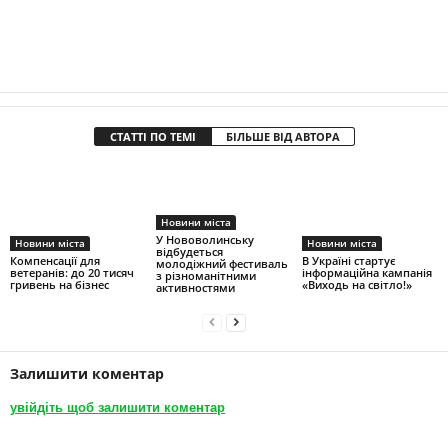
СТАТТІ ПО ТЕМІ
БІЛЬШЕ ВІД АВТОРА
Новини міста
У Нововолинську
Новини міста
Новини міста
відбудеться
Компенсації для
В Україні стартує
молодіжний фестиваль
ветеранів: до 20 тисяч
інформаційна кампанія
з різноманітними
гривень на бізнес
«Виходь на світло!»
активностями
Залишити коментар
увійдіть щоб залишити коментар