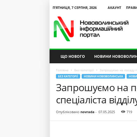
П’ЯТНИЦЯ, 7 СЕРПНЯ, 2026
АКАУНТ
ПРАВ
N
V
I
P
ЩО НОВОГО
НОВИНИ НОВОВОЛИН
Головна
Без категорії
Запрошуємо на посаду го
БЕЗ КАТЕГОРІЇ
НОВИНИ НОВОВОЛИНСЬКА
НОВИ
Запрошуємо на п
спеціаліста відді
Опубліковано
novrada
-
07.05.2025
719