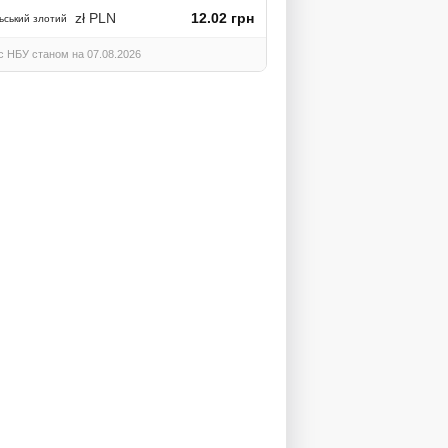
zł PLN
12.02 грн
ьський злотий
с НБУ станом на 07.08.2026