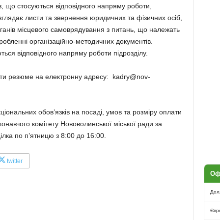
в, що стосуються відповідного напряму роботи,
зглядає листи та звернення юридичних та фізичних осіб,
рганів місцевого самоврядування з питань, що належать
робленні організаційно-методичних документів.
ться відповідного напряму роботи підрозділу.
лати резюме на електронну адресу: kadry@nov-
ональних обов’язків на посаді, умов та розміру оплати
онавчого комітету Нововолинської міської ради за
ка по п’ятницю з 8:00 до 16:00.
twitter
Оф
Дол
Євр