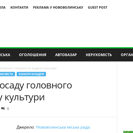
ИЛА
КОНТАКТИ
РЕКЛАМА У НОВОВОЛИНСЬКУ
GUEST POST
СЬКА
ОГОЛОШЕННЯ
АВТОБАЗАР
НЕРУХОМІСТЬ
ОРГАН
ловного спеціаліста відділу культури
НИ МІСТА
КОНКУРСИ КАДРИ
осаду головного
лу культури
0
Джерело:
Нововолинська міська рада