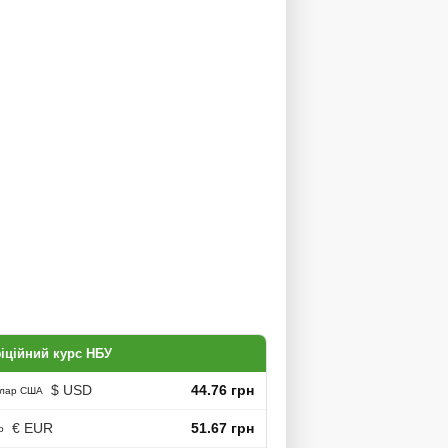
іційний курс НБУ
$ USD
44.76 грн
лар США
€ EUR
51.67 грн
о