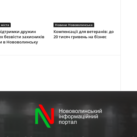
 міста
Новини Нововолинська
підтримки дружин
Компенсації для ветеранів: до
х безвісти захисників
20 тисяч гривень на бізнес
и в Нововолинську