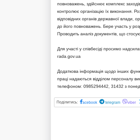
повноважень, здійснює комплекс заході
контролює організацію їх виконання. Ро
відповідних органів державної влади, о
до його повноважень. Бере участь у роз
Проводить аналіз документів, що стосую
Для участі у співбесіді просимо надси
rada.gov.ua
Додаткова інформація щодо інших функці
праці надаються відділом персоналу вик
телефоном: 0985294442, 31432 з понеділ
Поділитись:
acebook
telegram
viber