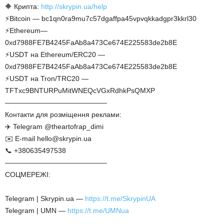
🔶 Крипта:
http://skrypin.ua/help
⚡Bitcoin — bc1qn0ra9mu7c57dgaffpa45vpvqkkadgpr3kkrl30
⚡Ethereum—
0xd7988FE7B4245FaAb8a473Ce674E225583de2b8E
⚡USDT на Ethereum/ERC20 —
0xd7988FE7B4245FaAb8a473Ce674E225583de2b8E
⚡USDT на Tron/TRC20 —
TFTxc9BNTURPuMitWNEQcVGxRdhkPsQMXP
——————————————–
Контакти для розміщення реклами:
✈️ Telegram @theartofrap_dimi
✉️ E-mail hello@skrypin.ua
📞 +380635497538
——————————————–
СОЦМЕРЕЖІ:
Telegram | Skrypin.ua —
https://t.me/SkrypinUA
Telegram | UMN —
https://t.me/UMNua