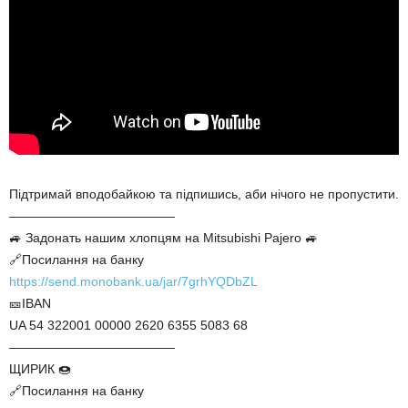
Підтримай вподобайкою та підпишись, аби нічого не пропустити.
—————————————
🚙 Задонать нашим хлопцям на Mitsubishi Pajero 🚙
🔗Посилання на банку
https://send.monobank.ua/jar/7grhYQDbZL
🎫IBAN
UA 54 322001 00000 2620 6355 5083 68
—————————————
ЩИРИК 🍩
🔗Посилання на банку