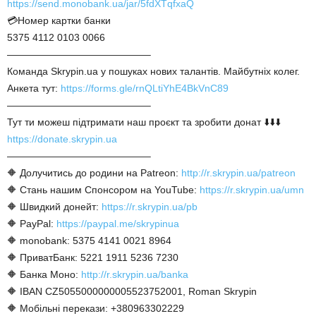
https://send.monobank.ua/jar/5fdXTqfxaQ
💳Номер картки банки
5375 4112 0103 0066
——————————————–
Команда Skrypin.ua у пошуках нових талантів. Майбутніх колег.
Анкета тут:
https://forms.gle/rnQLtiYhE4BkVnC89
——————————————–
Тут ти можеш підтримати наш проєкт та зробити донат ⬇️⬇️⬇️
https://donate.skrypin.ua
——————————————–
🔶 Долучитись до родини на Patreon:
http://r.skrypin.ua/patreon
🔶 Стань нашим Спонсором на YouTube:
https://r.skrypin.ua/umn
🔶 Швидкий донейт:
https://r.skrypin.ua/pb
🔶 PayPal:
https://paypal.me/skrypinua
🔶 monobank: 5375 4141 0021 8964
🔶 ПриватБанк: 5221 1911 5236 7230
🔶 Банка Моно:
http://r.skrypin.ua/banka
🔶 IBAN CZ5055000000005523752001, Roman Skrypin
🔶 Мобільні перекази: +380963302229