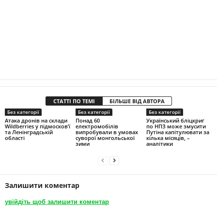
СТАТТІ ПО ТЕМІ
БІЛЬШЕ ВІД АВТОРА
Без категорії
Без категорії
Без категорії
Атака дронів на склади
Понад 60
Український бліцкриг
Wildberries у підмосков’ї
електромобілів
по НПЗ може змусити
та Ленінградській
випробували в умовах
Путіна капітулювати за
області
суворої монгольської
кілька місяців, –
зими
аналітики
Залишити коментар
увійдіть щоб залишити коментар