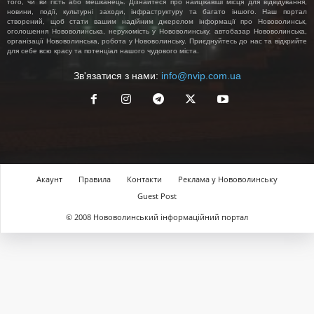
того, чи ви гість або мешканець. Дізнайтеся про найцікавіші місця для відвідування,
новини, події, культурні заходи, інфраструктуру та багато іншого. Наш портал
створений, щоб стати вашим надійним джерелом інформації про Нововолинськ,
оголошення Нововолинська, нерухомість у Нововолинську, автобазар Нововолинська,
організації Нововолинська, робота у Нововолинську. Приєднуйтесь до нас та відкрийте
для себе всю красу та потенціал нашого чудового міста.
Зв'язатися з нами:
info@nvip.com.ua
Акаунт
Правила
Контакти
Реклама у Нововолинську
Guest Post
© 2008 Нововолинський інформаційний портал