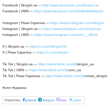
Facebook | Skrypin.ua —
http://www.facebook.com/skrypin.ua
Facebook | UMN —
https://www.facebook.com/UkrMediaNetwork
Instagram | Роми Скрипіна —
https://www.instagram.com/skrypin
Instagram | Skrypin.ua —
https://www.instagram.com/skrypinua
Instagram | UMN —
https://www.instagram.com/umn__official
X | Skrypin.ua —
https://x.com/SkrypinUA
X | Роми Скрипіна —
https://x.com/skrypin
Tik Tok | Skrypin.ua —
https://www.tiktok.com/@
skrypin_ua
Tik Tok | UMN —
https://www.tiktok.com/@
umn_ua
Tik Tok | Роми Скрипіна —
https://www.tiktok.com/@
roman_skrypin
#umn #україна
Поділитись:
acebook
telegram
viber
twitter