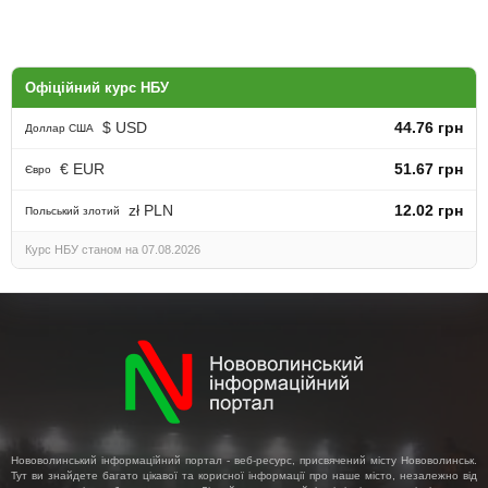
Офіційний курс НБУ
$ USD
44.76 грн
Доллар США
€ EUR
51.67 грн
Євро
zł PLN
12.02 грн
Польський злотий
Курс НБУ станом на 07.08.2026
Нововолинський інформаційний портал - веб-ресурс, присвячений місту Нововолинськ.
Тут ви знайдете багато цікавої та корисної інформації про наше місто, незалежно від