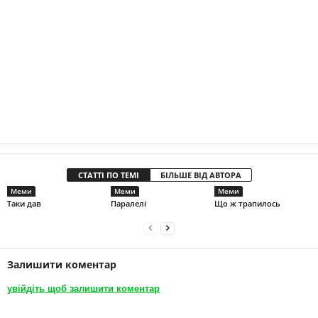
СТАТТІ ПО ТЕМІ
БІЛЬШЕ ВІД АВТОРА
Меми
Меми
Меми
Таки дав
Паралелі
Що ж трапилось
Залишити коментар
увійдіть щоб залишити коментар