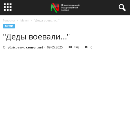
Головна
Меми
"Деды воевали…"
МЕМИ
"Деды воевали…"
Опубліковано
censor.net
-
09.05.2025
476
0