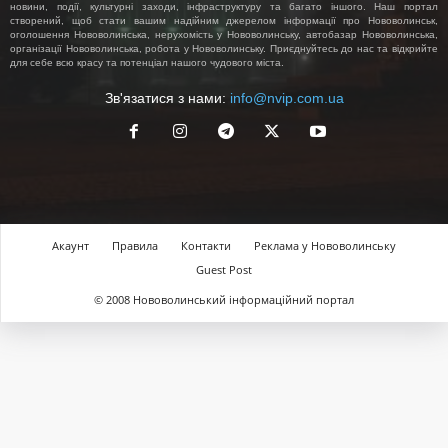
новини, події, культурні заходи, інфраструктуру та багато іншого. Наш портал
створений, щоб стати вашим надійним джерелом інформації про Нововолинськ,
оголошення Нововолинська, нерухомість у Нововолинську, автобазар Нововолинська,
організації Нововолинська, робота у Нововолинську. Приєднуйтесь до нас та відкрийте
для себе всю красу та потенціал нашого чудового міста.
Зв'язатися з нами:
info@nvip.com.ua
Акаунт
Правила
Контакти
Реклама у Нововолинську
Guest Post
© 2008 Нововолинський інформаційний портал