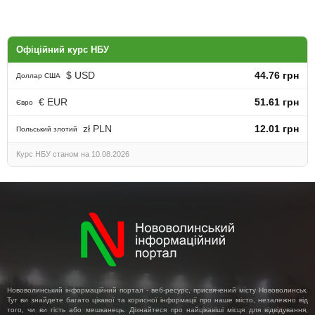
Офіційний курс НБУ
$ USD
44.76 грн
Доллар США
€ EUR
51.61 грн
Євро
zł PLN
12.01 грн
Польський злотий
Курс НБУ станом на 10.08.2026
Нововолинський інформаційний портал - веб-ресурс, присвячений місту Нововолинськ.
Тут ви знайдете багато цікавої та корисної інформації про наше місто, незалежно від
того, чи ви гість або мешканець. Дізнайтеся про найцікавіші місця для відвідування,