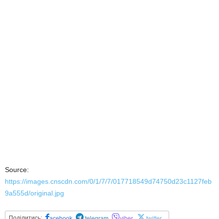
Source:
https://images.cnscdn.com/0/1/7/7/017718549d74750d23c1127feb
9a555d/original.jpg
Поділитись:
acebook
telegram
viber
twitter