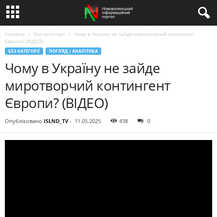
Головна
Без категорії
Чому в Україну не зайде миротворчий контингент
Європи? (ВІДЕО)
БЕЗ КАТЕГОРІЇ
ПОГЛЯД | АНАЛІТИКА
Чому в Україну не зайде
миротворчий контингент
Європи? (ВІДЕО)
Опубліковано
ISLND_TV
-
11.05.2025
438
0