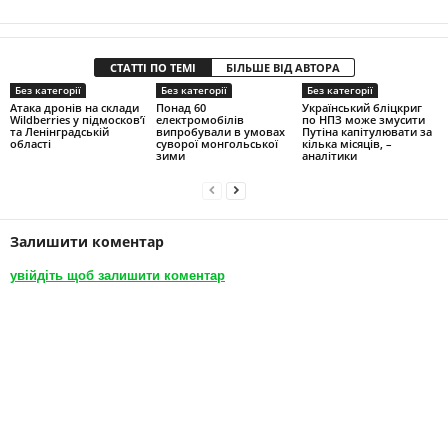
СТАТТІ ПО ТЕМІ
БІЛЬШЕ ВІД АВТОРА
Без категорії
Без категорії
Без категорії
Атака дронів на склади
Понад 60
Український бліцкриг
Wildberries у підмосков’ї
електромобілів
по НПЗ може змусити
та Ленінградській
випробували в умовах
Путіна капітулювати за
області
суворої монгольської
кілька місяців, –
зими
аналітики
Залишити коментар
увійдіть щоб залишити коментар