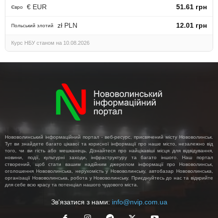
€ EUR
51.61 грн
Євро
zł PLN
12.01 грн
Польський злотий
Курс НБУ станом на 10.08.2026
Нововолинський інформаційний портал - веб-ресурс, присвячений місту Нововолинськ.
Тут ви знайдете багато цікавої та корисної інформації про наше місто, незалежно від
того, чи ви гість або мешканець. Дізнайтеся про найцікавіші місця для відвідування,
новини, події, культурні заходи, інфраструктуру та багато іншого. Наш портал
створений, щоб стати вашим надійним джерелом інформації про Нововолинськ,
оголошення Нововолинська, нерухомість у Нововолинську, автобазар Нововолинська,
організації Нововолинська, робота у Нововолинську. Приєднуйтесь до нас та відкрийте
для себе всю красу та потенціал нашого чудового міста.
Зв'язатися з нами:
info@nvip.com.ua