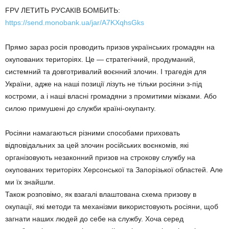
FPV ЛЕТИТЬ РУСАКІВ БОМБИТЬ:
https://send.monobank.ua/jar/A7KXqhsGks
Прямо зараз росія проводить призов українських громадян на
окупованих територіях. Це — стратегічний, продуманий,
системний та довготривалий воєнний злочин. І трагедія для
України, адже на наші позиції лізуть не тільки росіяни з-під
костроми, а і наші власні громадяни з промитими мізками. Або
силою примушені до служби країні-окупанту.
Росіяни намагаються різними способами приховать
відповідальних за цей злочин російських воєнкомів, які
організовують незаконний призов на строкову службу на
окупованих територіях Херсонської та Запорізької областей. Але
ми їх знайшли.
Також розповімо, як взагалі влаштована схема призову в
окупації, які методи та механізми використовують росіяни, щоб
загнати наших людей до себе на службу. Хоча серед