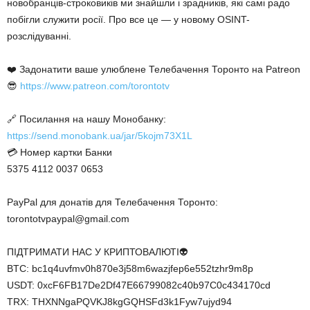
новобранців-строковиків ми знайшли і зрадників, які самі радо
побігли служити росії. Про все це — у новому OSINT-
розслідуванні.
❤️ Задонатити ваше улюблене Телебачення Торонто на Patreon
😎
https://www.patreon.com/torontotv
🔗 Посилання на нашу Монобанку:
https://send.monobank.ua/jar/5kojm73X1L
💳 Номер картки Банки
5375 4112 0037 0653
PayPal для донатів для Телебачення Торонто:
torontotvpaypal@gmail.com
ПІДТРИМАТИ НАС У КРИПТОВАЛЮТІ👽
BTC: bc1q4uvfmv0h870e3j58m6wazjfep6e552tzhr9m8p
USDT: 0xcF6FB17De2Df47E66799082c40b97C0c434170cd
TRX: THXNNgaPQVKJ8kgGQHSFd3k1Fyw7ujyd94