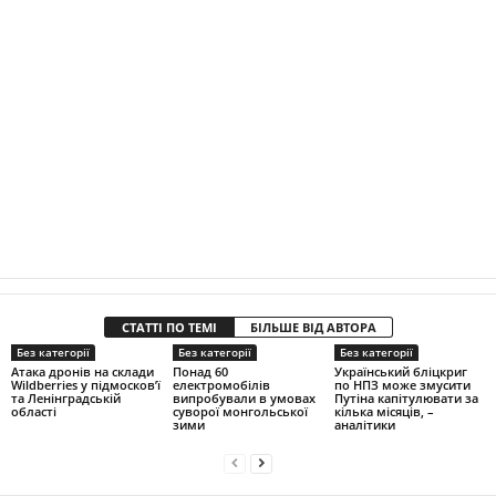
СТАТТІ ПО ТЕМІ
БІЛЬШЕ ВІД АВТОРА
Без категорії
Без категорії
Без категорії
Атака дронів на склади
Понад 60
Український бліцкриг
Wildberries у підмосков’ї
електромобілів
по НПЗ може змусити
та Ленінградській
випробували в умовах
Путіна капітулювати за
області
суворої монгольської
кілька місяців, –
зими
аналітики