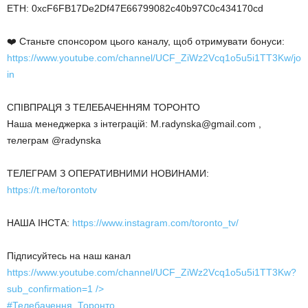
ETH: 0xcF6FB17De2Df47E66799082c40b97C0c434170cd
❤️ Станьте спонсором цього каналу, щоб отримувати бонуси:
https://www.youtube.com/channel/UCF_ZiWz2Vcq1o5u5i1TT3Kw/jo
in
СПІВПРАЦЯ З ТЕЛЕБАЧЕННЯМ ТОРОНТО
Наша менеджерка з інтеграцій: M.radynska@gmail.com ,
телеграм @radynska
ТЕЛЕГРАМ З ОПЕРАТИВНИМИ НОВИНАМИ:
https://t.me/torontotv
НАША ІНСТА:
https://www.instagram.com/toronto_tv/
Підписуйтесь на наш канал
https://www.youtube.com/channel/UCF_ZiWz2Vcq1o5u5i1TT3Kw?
sub_confirmation=1
/>
#Телебачення_Торонто