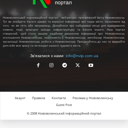
Нововолинський інформаційний портал - веб-ресурс, присвячений місту Нововолинськ.
Тут ви знайдете багато цікавої та корисної інформації про наше місто, незалежно від
того, чи ви гість або мешканець. Дізнайтеся про найцікавіші місця для відвідування,
новини, події, культурні заходи, інфраструктуру та багато іншого. Наш портал
створений, щоб стати вашим надійним джерелом інформації про Нововолинськ,
оголошення Нововолинська, нерухомість у Нововолинську, автобазар Нововолинська,
організації Нововолинська, робота у Нововолинську. Приєднуйтесь до нас та відкрийте
для себе всю красу та потенціал нашого чудового міста.
Зв'язатися з нами:
info@nvip.com.ua
Акаунт
Правила
Контакти
Реклама у Нововолинську
Guest Post
© 2008 Нововолинський інформаційний портал