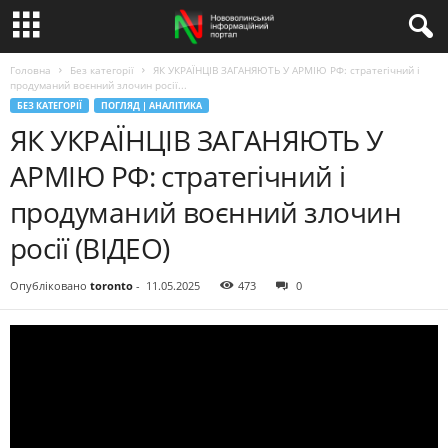
Головна
Без категорії
ЯК УКРАЇНЦІВ ЗАГАНЯЮТЬ У АРМІЮ РФ: стратегічний і
продуманий воєнний злочин росії...
БЕЗ КАТЕГОРІЇ
ПОГЛЯД | АНАЛІТИКА
ЯК УКРАЇНЦІВ ЗАГАНЯЮТЬ У
АРМІЮ РФ: стратегічний і
продуманий воєнний злочин
росії (ВІДЕО)
Опубліковано
toronto
-
11.05.2025
473
0