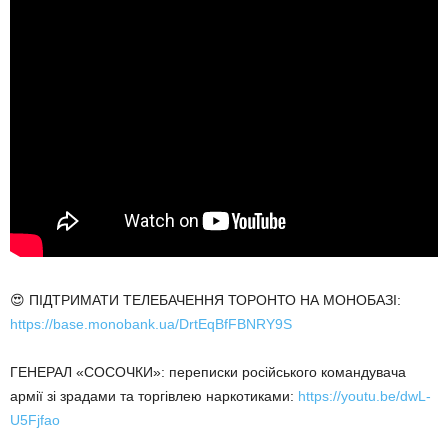
😍 ПІДТРИМАТИ ТЕЛЕБАЧЕННЯ ТОРОНТО НА МОНОБАЗІ:
https://base.monobank.ua/DrtEqBfFBNRY9S
ГЕНЕРАЛ «СОСОЧКИ»: переписки російського командувача
армії зі зрадами та торгівлею наркотиками:
https://youtu.be/dwL-
U5Fjfao