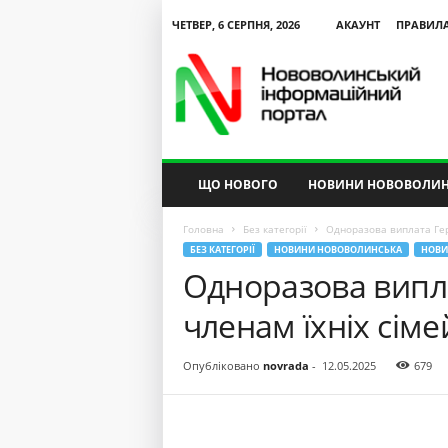
ЧЕТВЕР, 6 СЕРПНЯ, 2026
АКАУНТ
ПРАВИЛ
N
V
I
P
ЩО НОВОГО
НОВИНИ НОВОВОЛИН
Головна
Без категорії
Одноразова виплата Геро
БЕЗ КАТЕГОРІЇ
НОВИНИ НОВОВОЛИНСЬКА
НОВИ
Одноразова випл
членам їхніх сіме
Опубліковано
novrada
-
12.05.2025
679