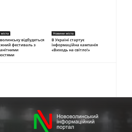
 міста
Новини міста
волинську відбудеться
В Україні стартує
жний фестиваль з
інформаційна кампанія
манітними
«Виходь на світло!»
ностями