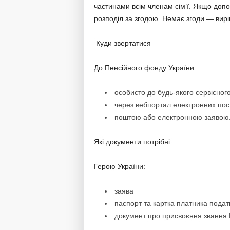
частинами всім членам сім’ї. Якщо допо
розподіл за згодою. Немає згоди — вирі
Куди звертатися
До Пенсійного фонду України:
особисто до будь-якого сервісног
через вебпортал електронних по
поштою або електронною заявою
Які документи потрібні
Герою України:
заява
паспорт та картка платника податк
документ про присвоєння звання Г