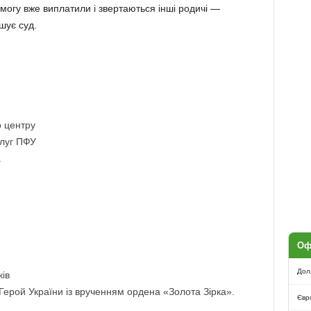
могу вже виплатили і звертаються інші родичі —
шує суд.
о центру
слуг ПФУ
.
Оф
Дол
ів
ерой України із врученням ордена «Золота Зірка».
Євр