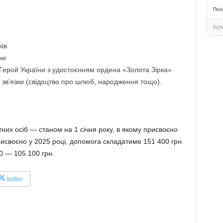
Пол
Кур
ів
ни
Герой України з удостоєнням ордена «Золота Зірка»
 зв’язки (свідоцтво про шлюб, народження тощо).
них осіб — станом на 1 січня року, в якому присвоєно
исвоєно у 2025 році, допомога складатиме 151 400 грн.
0 — 105 100 грн.
twitter