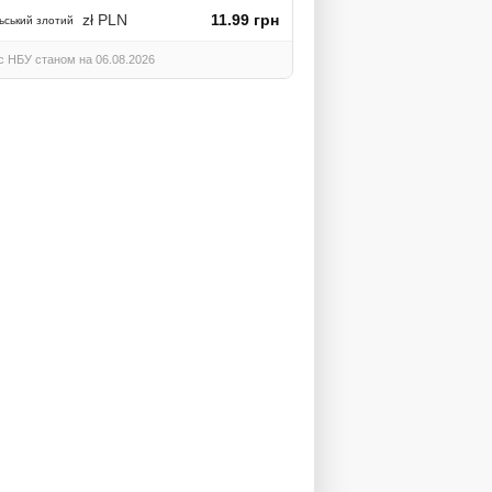
zł PLN
11.99 грн
ьський злотий
с НБУ станом на 06.08.2026