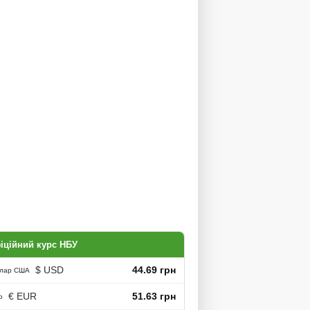
іційний курс НБУ
$ USD
44.69 грн
лар США
€ EUR
51.63 грн
о