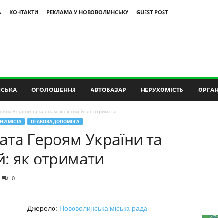
А
КОНТАКТИ
РЕКЛАМА У НОВОВОЛИНСЬКУ
GUEST POST
СЬКА
ОГОЛОШЕННЯ
АВТОБАЗАР
НЕРУХОМІСТЬ
ОРГАН
ям України та членам їхніх сімей: як отримати
НИ МІСТА
ПРАВОВА ДОПОМОГА
ата Героям України та
й: як отримати
0
Джерело:
Нововолинська міська рада