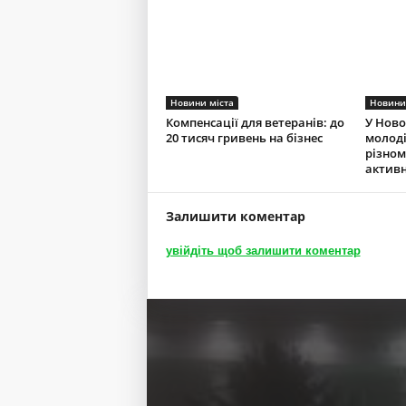
Новини міста
Новини
Компенсації для ветеранів: до
У Ново
20 тисяч гривень на бізнес
молоді
різно
актив
Залишити коментар
увійдіть щоб залишити коментар