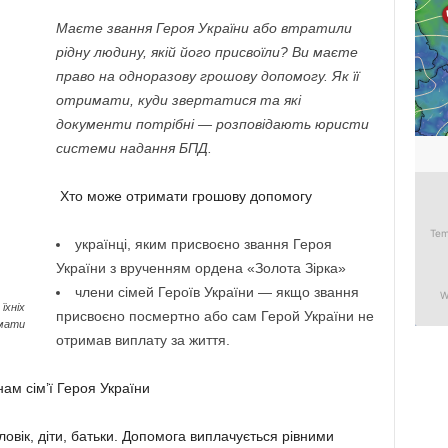
Маєте звання Героя України або втратили
рідну людину, якій його присвоїли? Ви маєте
право на одноразову грошову допомогу. Як її
отримати, куди звертатися та які
документи потрібні — розповідають юристи
системи надання БПД.
Хто може отримати грошову допомогу
українці, яким присвоєно звання Героя
України з врученням ордена «Золота Зірка»
члени сімей Героїв України — якщо звання
їхніх
присвоєно посмертно або сам Герой України не
имати
отримав виплату за життя.
ам сім’ї Героя України
овік, діти, батьки. Допомога виплачується рівними