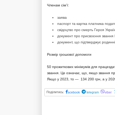
Членам сім’ї:
заява
паспорт та картка платника податк
свідоцтво про смерть Героя Украї
документ про присвоєння звання 
документ, що підтверджує родинні
Розмір грошової допомоги
50 прожиткових мінімумів для працездат
звання. Це означає, що, якщо звання пр
Якщо у 2023, то — 134 200 грн, а у 202
Поділитись:
acebook
telegram
viber