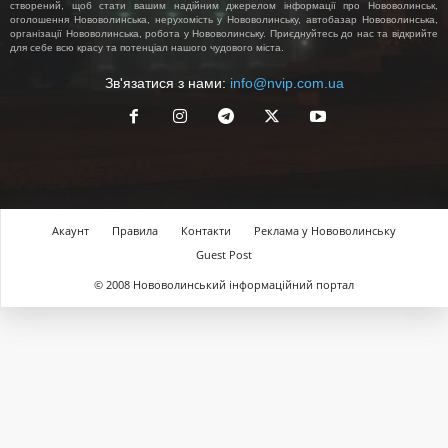
створений, щоб стати вашим надійним джерелом інформації про Нововолинськ,
оголошення Нововолинська, нерухомість у Нововолинську, автобазар Нововолинська,
організації Нововолинська, робота у Нововолинську. Приєднуйтесь до нас та відкрийте
для себе всю красу та потенціал нашого чудового міста.
Зв'язатися з нами:
info@nvip.com.ua
Акаунт
Правила
Контакти
Реклама у Нововолинську
Guest Post
© 2008 Нововолинський інформаційний портал