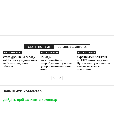
СТАТТІ ПО ТЕМІ
БІЛЬШЕ ВІД АВТОРА
Без категорії
Без категорії
Без категорії
Атака дронів на склади
Понад 60
Український бліцкриг
Wildberries у підмосков’ї
електромобілів
по НПЗ може змусити
та Ленінградській
випробували в умовах
Путіна капітулювати за
області
суворої монгольської
кілька місяців, –
зими
аналітики
Залишити коментар
увійдіть щоб залишити коментар