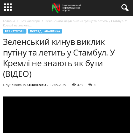
Головна
Без категорії
Зеленський кинув виклик путіну та летить у Стамбул. У
Кремлі не знають...
БЕЗ КАТЕГОРІЇ
ПОГЛЯД | АНАЛІТИКА
Зеленський кинув виклик
путіну та летить у Стамбул. У
Кремлі не знають як бути
(ВІДЕО)
Опубліковано
STERNENKO
-
12.05.2025
473
0