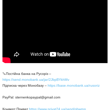
🔪Постійна банка на Русоріз –
https://send.monobank.ua/jar/2JbpBYkhMv
Підписка через Монобазу –
https://base.monobank.ua/rusoriz
PayPal: sternenkopaypal@gmail.com
Конверт Приват
https://www.privat24.ua/send/gbwmp