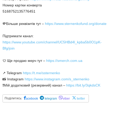
Номер картки конверта
5168752135776451
💸Більше реквізитів тут –
https://www.sternenkofund.org/donate
Підтримати канал:
https://www.youtube.com/channel/UC5HBd4l_kpba5b0O1pK-
Bfg/join
👕 Ще продаю мерч тут –
https://smerch.com.ua
↗️ Telegram
https://t.me/ssternenko
📸 Instagram
https://www.instagram.com/s_sternenko
❗️Мій додатковий (резервний) канал –
https://bit.ly/3qkdsCK
Поділитись:
acebook
telegram
viber
twitter