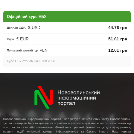
Офіційний курс НБУ
$ USD
44.76 грн
Доллар США
€ EUR
51.61 грн
Євро
zł PLN
12.01 грн
Польський злотий
Курс НБУ станом на 10.08.2026
Нововолинський інформаційний портал - веб-ресурс, присвячений місту Нововолинськ.
Тут ви знайдете багато цікавої та корисної інформації про наше місто, незалежно від
того, чи ви гість або мешканець. Дізнайтеся про найцікавіші місця для відвідування,
новини, події, культурні заходи, інфраструктуру та багато іншого. Наш портал