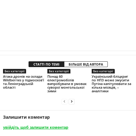
СТАТТІ ПО ТЕМІ
БІЛЬШЕ ВІД АВТОРА
Без категорії
Без категорії
Без категорії
Атака дронів на склади
Понад 60
Український бліцкриг
Wildberries у підмосков’ї
електромобілів
по НПЗ може змусити
та Ленінградській
випробували в умовах
Путіна капітулювати за
області
суворої монгольської
кілька місяців, –
зими
аналітики
Залишити коментар
увійдіть щоб залишити коментар