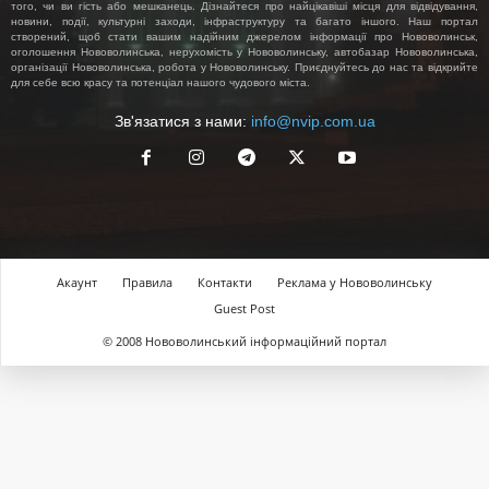
того, чи ви гість або мешканець. Дізнайтеся про найцікавіші місця для відвідування,
новини, події, культурні заходи, інфраструктуру та багато іншого. Наш портал
створений, щоб стати вашим надійним джерелом інформації про Нововолинськ,
оголошення Нововолинська, нерухомість у Нововолинську, автобазар Нововолинська,
організації Нововолинська, робота у Нововолинську. Приєднуйтесь до нас та відкрийте
для себе всю красу та потенціал нашого чудового міста.
Зв'язатися з нами:
info@nvip.com.ua
Акаунт
Правила
Контакти
Реклама у Нововолинську
Guest Post
© 2008 Нововолинський інформаційний портал