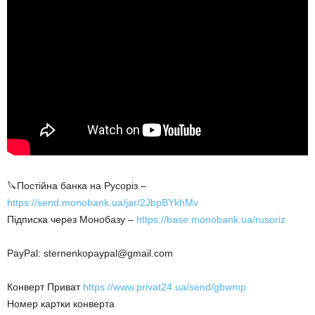
🔪Постійна банка на Русоріз –
https://send.monobank.ua/jar/2JbpBYkhMv
Підписка через Монобазу –
https://base.monobank.ua/rusoriz
PayPal: sternenkopaypal@gmail.com
Конверт Приват
https://www.privat24.ua/send/gbwmp
Номер картки конверта