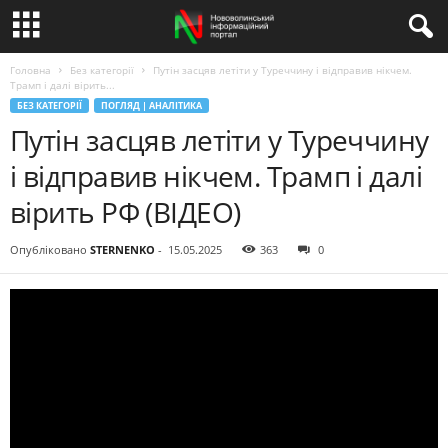
Головна
Без категорії
Путін засцяв летіти у Туреччину і відправив нікчем.
Трамп і далі вірить...
БЕЗ КАТЕГОРІЇ
ПОГЛЯД | АНАЛІТИКА
Путін засцяв летіти у Туреччину
і відправив нікчем. Трамп і далі
вірить РФ (ВІДЕО)
Опубліковано
STERNENKO
-
15.05.2025
363
0