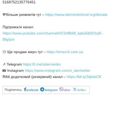
5168752135776451
💸Більше реквізитів тут –
https://www.sternenkofund.org/donate
Підтримати канал:
https://www.youtube.com/channel/UC5HBd4l_kpba5b0O1pK-
Bfg/join
👕 Ще продаю мерч тут –
https://smerch.com.ua
↗️ Telegram
https://t.me/ssternenko
📸 Instagram
https://www.instagram.com/s_sternenko
❗️Мій додатковий (резервний) канал –
https://bit.ly/3qkdsCK
Поділитись:
acebook
telegram
viber
twitter