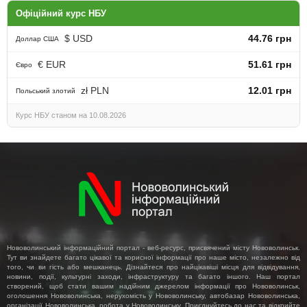
Офіційний курс НБУ
$ USD
44.76 грн
Доллар США
€ EUR
51.61 грн
Євро
zł PLN
12.01 грн
Польський злотий
Курс НБУ станом на 10.08.2026
Нововолинський інформаційний портал - веб-ресурс, присвячений місту Нововолинськ.
Тут ви знайдете багато цікавої та корисної інформації про наше місто, незалежно від
того, чи ви гість або мешканець. Дізнайтеся про найцікавіші місця для відвідування,
новини, події, культурні заходи, інфраструктуру та багато іншого. Наш портал
створений, щоб стати вашим надійним джерелом інформації про Нововолинськ,
оголошення Нововолинська, нерухомість у Нововолинську, автобазар Нововолинська,
організації Нововолинська, робота у Нововолинську. Приєднуйтесь до нас та відкрийте