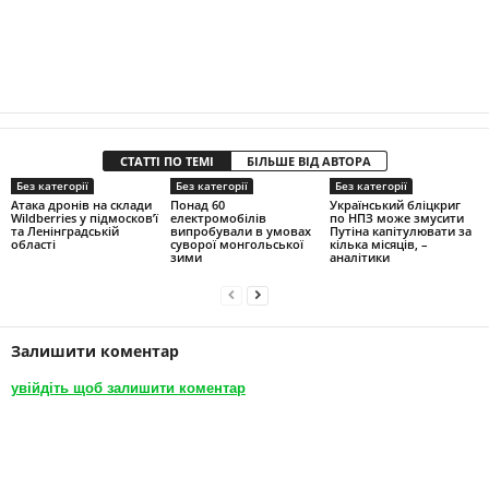
СТАТТІ ПО ТЕМІ
БІЛЬШЕ ВІД АВТОРА
Без категорії
Без категорії
Без категорії
Атака дронів на склади
Понад 60
Український бліцкриг
Wildberries у підмосков’ї
електромобілів
по НПЗ може змусити
та Ленінградській
випробували в умовах
Путіна капітулювати за
області
суворої монгольської
кілька місяців, –
зими
аналітики
Залишити коментар
увійдіть щоб залишити коментар