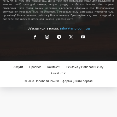
того, чи ви гість або мешканець. Дізнайтеся про найцікавіші місця для відвідування,
новини, події, культурні заходи, інфраструктуру та багато іншого. Наш портал
створений, щоб стати вашим надійним джерелом інформації про Нововолинськ,
оголошення Нововолинська, нерухомість у Нововолинську, автобазар Нововолинська,
організації Нововолинська, робота у Нововолинську. Приєднуйтесь до нас та відкрийте
для себе всю красу та потенціал нашого чудового міста.
Зв'язатися з нами:
info@nvip.com.ua
Акаунт
Правила
Контакти
Реклама у Нововолинську
Guest Post
© 2008 Нововолинський інформаційний портал