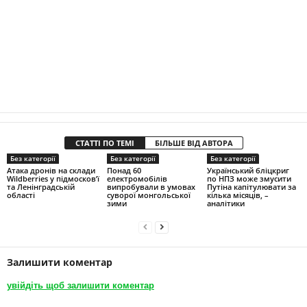
СТАТТІ ПО ТЕМІ
БІЛЬШЕ ВІД АВТОРА
Без категорії
Без категорії
Без категорії
Атака дронів на склади
Понад 60
Український бліцкриг
Wildberries у підмосков’ї
електромобілів
по НПЗ може змусити
та Ленінградській
випробували в умовах
Путіна капітулювати за
області
суворої монгольської
кілька місяців, –
зими
аналітики
Залишити коментар
увійдіть щоб залишити коментар