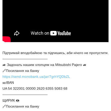
Підтримай вподобайкою та підпишись, аби нічого не пропустити.
—————————————
🚙 Задонать нашим хлопцям на Mitsubishi Pajero 🚙
🔗Посилання на банку
https://send.monobank.ua/jar/7grhYQDbZL
🎫IBAN
UA 54 322001 00000 2620 6355 5083 68
—————————————
ЩИРИК 🍩
🔗Посилання на банку