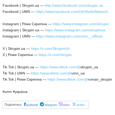
Facebook | Skrypin.ua —
http://www.facebook.com/skrypin.ua
Facebook | UMN —
https://www.facebook.com/UkrMediaNetwork
Instagram | Роми Скрипіна —
https://www.instagram.com/skrypin
Instagram | Skrypin.ua —
https://www.instagram.com/skrypinua
Instagram | UMN —
https://www.instagram.com/umn__official
X | Skrypin.ua —
https://x.com/SkrypinUA
X | Роми Скрипіна —
https://x.com/skrypin
Tik Tok | Skrypin.ua —
https://www.tiktok.com/@
skrypin_ua
Tik Tok | UMN —
https://www.tiktok.com/@
umn_ua
Tik Tok | Роми Скрипіна —
https://www.tiktok.com/@
roman_skrypin
#umn #україна
Поділитись:
acebook
telegram
viber
twitter