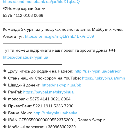
https://send.monobank.ua/jar/5fdXTqfxaQ
💳Номер картки банки
5375 4112 0103 0066
——————————————–
Команда Skrypin.ua у пошуках нових талантів. Майбутніх колег.
Анкета тут:
https://forms.gle/rnQLtiYhE4BkVnC89
——————————————–
Тут ти можеш підтримати наш проєкт та зробити донат ⬇️⬇️⬇️
https://donate.skrypin.ua
——————————————–
🔶 Долучитись до родини на Patreon:
http://r.skrypin.ua/patreon
🔶 Стань нашим Спонсором на YouTube:
https://r.skrypin.ua/umn
🔶 Швидкий донейт:
https://r.skrypin.ua/pb
🔶 PayPal:
https://paypal.me/skrypinua
🔶 monobank: 5375 4141 0021 8964
🔶 ПриватБанк: 5221 1911 5236 7230
🔶 Банка Моно:
http://r.skrypin.ua/banka
🔶 IBAN CZ5055000000005523752001, Roman Skrypin
🔶 Мобільні перекази: +380963302229