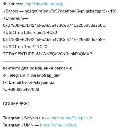
🔶 Крипта:
http://skrypin.ua/help
⚡Bitcoin — bc1qn0ra9mu7c57dgaffpa45vpvqkkadgpr3kkrl30
⚡Ethereum—
0xd7988FE7B4245FaAb8a473Ce674E225583de2b8E
⚡USDT на Ethereum/ERC20 —
0xd7988FE7B4245FaAb8a473Ce674E225583de2b8E
⚡USDT на Tron/TRC20 —
TFTxc9BNTURPuMitWNEQcVGxRdhkPsQMXP
——————————————–
Контакти для розміщення реклами:
✈️ Telegram @theartofrap_dimi
✉️ E-mail hello@skrypin.ua
📞 +380635497538
——————————————–
СОЦМЕРЕЖІ:
Telegram | Skrypin.ua —
https://t.me/SkrypinUA
Telegram | UMN —
https://t.me/UMNua