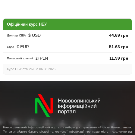
Офіційний курс НБУ
$ USD
44.69 грн
Доллар США
€ EUR
51.63 грн
Євро
zł PLN
11.99 грн
Польський злотий
Курс НБУ станом на 06.08.2026
Нововолинський інформаційний портал - веб-ресурс, присвячений місту Нововолинськ.
Тут ви знайдете багато цікавої та корисної інформації про наше місто, незалежно від