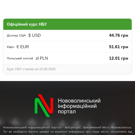
Офіційний курс НБУ
$ USD
44.76 грн
Доллар США
€ EUR
51.61 грн
Євро
zł PLN
12.01 грн
Польський злотий
Курс НБУ станом на 10.08.2026
Нововолинський інформаційний портал - веб-ресурс, присвячений місту Нововолинськ.
Тут ви знайдете багато цікавої та корисної інформації про наше місто, незалежно від