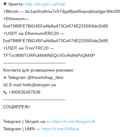
🔶 Крипта:
http://skrypin.ua/help
⚡Bitcoin — bc1qn0ra9mu7c57dgaffpa45vpvqkkadgpr3kkrl30
⚡Ethereum—
0xd7988FE7B4245FaAb8a473Ce674E225583de2b8E
⚡USDT на Ethereum/ERC20 —
0xd7988FE7B4245FaAb8a473Ce674E225583de2b8E
⚡USDT на Tron/TRC20 —
TFTxc9BNTURPuMitWNEQcVGxRdhkPsQMXP
——————————————–
Контакти для розміщення реклами:
✈️ Telegram @theartofrap_dimi
✉️ E-mail hello@skrypin.ua
📞 +380635497538
——————————————–
СОЦМЕРЕЖІ:
Telegram | Skrypin.ua —
https://t.me/SkrypinUA
Telegram | UMN —
https://t.me/UMNua