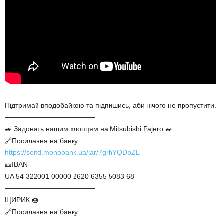
Підтримай вподобайкою та підпишись, аби нічого не пропустити.
—————————————
🚙 Задонать нашим хлопцям на Mitsubishi Pajero 🚙
🔗Посилання на банку
https://send.monobank.ua/jar/7grhYQDbZL
🎫IBAN
UA 54 322001 00000 2620 6355 5083 68
—————————————
ЩИРИК 🍩
🔗Посилання на банку