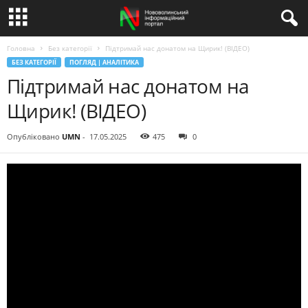
Головна
Без категорії
Підтримай нас донатом на Щирик! (ВІДЕО)
БЕЗ КАТЕГОРІЇ
ПОГЛЯД | АНАЛІТИКА
Підтримай нас донатом на
Щирик! (ВІДЕО)
Опубліковано
UMN
-
17.05.2025
475
0