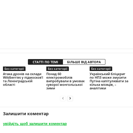
СТАТТІ ПО ТЕМІ
БІЛЬШЕ ВІД АВТОРА
Без категорії
Без категорії
Без категорії
Атака дронів на склади
Понад 60
Український бліцкриг
Wildberries у підмосков’ї
електромобілів
по НПЗ може змусити
та Ленінградській
випробували в умовах
Путіна капітулювати за
області
суворої монгольської
кілька місяців, –
зими
аналітики
Залишити коментар
увійдіть щоб залишити коментар