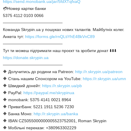
https://send.monobank.ua/jar/5fdXTqfxaQ
💳Номер картки банки
5375 4112 0103 0066
——————————————–
Команда Skrypin.ua у пошуках нових талантів. Майбутніх колег.
Анкета тут:
https://forms.gle/rnQLtiYhE4BkVnC89
——————————————–
Тут ти можеш підтримати наш проєкт та зробити донат ⬇️⬇️⬇️
https://donate.skrypin.ua
——————————————–
🔶 Долучитись до родини на Patreon:
http://r.skrypin.ua/patreon
🔶 Стань нашим Спонсором на YouTube:
https://r.skrypin.ua/umn
🔶 Швидкий донейт:
https://r.skrypin.ua/pb
🔶 PayPal:
https://paypal.me/skrypinua
🔶 monobank: 5375 4141 0021 8964
🔶 ПриватБанк: 5221 1911 5236 7230
🔶 Банка Моно:
http://r.skrypin.ua/banka
🔶 IBAN CZ5055000000005523752001, Roman Skrypin
🔶 Мобільні перекази: +380963302229