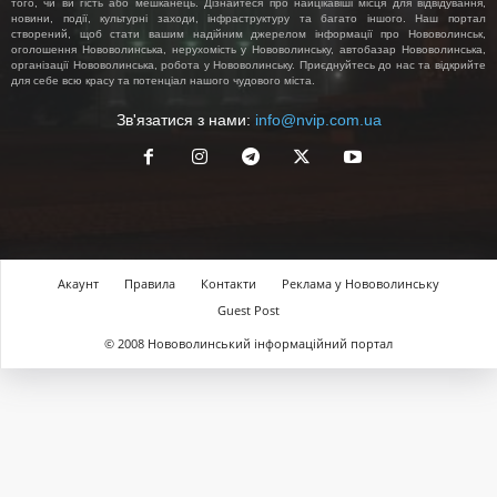
того, чи ви гість або мешканець. Дізнайтеся про найцікавіші місця для відвідування,
новини, події, культурні заходи, інфраструктуру та багато іншого. Наш портал
створений, щоб стати вашим надійним джерелом інформації про Нововолинськ,
оголошення Нововолинська, нерухомість у Нововолинську, автобазар Нововолинська,
організації Нововолинська, робота у Нововолинську. Приєднуйтесь до нас та відкрийте
для себе всю красу та потенціал нашого чудового міста.
Зв'язатися з нами:
info@nvip.com.ua
Акаунт
Правила
Контакти
Реклама у Нововолинську
Guest Post
© 2008 Нововолинський інформаційний портал