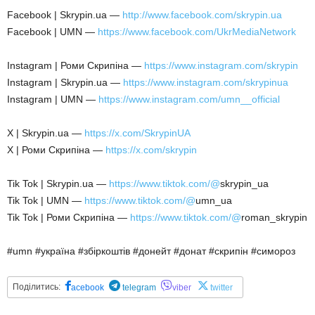
Facebook | Skrypin.ua —
http://www.facebook.com/skrypin.ua
Facebook | UMN —
https://www.facebook.com/UkrMediaNetwork
Instagram | Роми Скрипіна —
https://www.instagram.com/skrypin
Instagram | Skrypin.ua —
https://www.instagram.com/skrypinua
Instagram | UMN —
https://www.instagram.com/umn__official
X | Skrypin.ua —
https://x.com/SkrypinUA
X | Роми Скрипіна —
https://x.com/skrypin
Tik Tok | Skrypin.ua —
https://www.tiktok.com/@
skrypin_ua
Tik Tok | UMN —
https://www.tiktok.com/@
umn_ua
Tik Tok | Роми Скрипіна —
https://www.tiktok.com/@
roman_skrypin
#umn #україна #збіркоштів #донейт #донат #скрипін #симороз
Поділитись:
acebook
telegram
viber
twitter