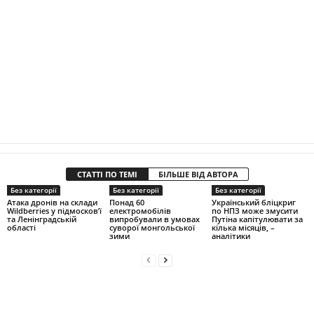
СТАТТІ ПО ТЕМІ
БІЛЬШЕ ВІД АВТОРА
Без категорії
Без категорії
Без категорії
Атака дронів на склади
Понад 60
Український бліцкриг
Wildberries у підмосков’ї
електромобілів
по НПЗ може змусити
та Ленінградській
випробували в умовах
Путіна капітулювати за
області
суворої монгольської
кілька місяців, –
зими
аналітики