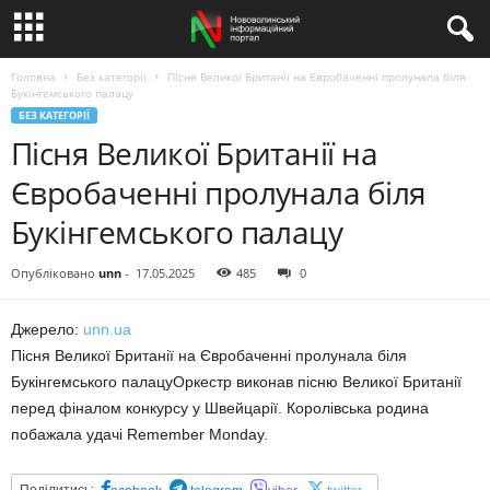
Головна
Без категорії
Пісня Великої Британії на Євробаченні пролунала біля
Букінгемського палацу
БЕЗ КАТЕГОРІЇ
Пісня Великої Британії на
Євробаченні пролунала біля
Букінгемського палацу
Опубліковано
unn
-
17.05.2025
485
0
Джерело:
unn.ua
Пісня Великої Британії на Євробаченні пролунала біля
Букінгемського палацуОркестр виконав пісню Великої Британії
перед фіналом конкурсу у Швейцарії. Королівська родина
побажала удачі Remember Monday.