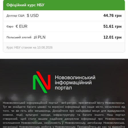
Офіційний курс НБУ
$ USD
44.76 грн
Доллар США
€ EUR
51.61 грн
Євро
zł PLN
12.01 грн
Польський злотий
Курс НБУ станом на 10.08.2026
Нововолинський інформаційний портал - веб-ресурс, присвячений місту Нововолинськ.
Тут ви знайдете багато цікавої та корисної інформації про наше місто, незалежно від
того, чи ви гість або мешканець. Дізнайтеся про найцікавіші місця для відвідування,
новини, події, культурні заходи, інфраструктуру та багато іншого. Наш портал
створений, щоб стати вашим надійним джерелом інформації про Нововолинськ,
оголошення Нововолинська, нерухомість у Нововолинську, автобазар Нововолинська,
організації Нововолинська, робота у Нововолинську. Приєднуйтесь до нас та відкрийте