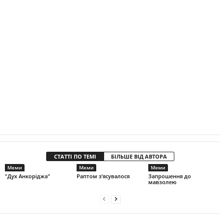
СТАТТІ ПО ТЕМІ
БІЛЬШЕ ВІД АВТОРА
Меми
Меми
Меми
"Дух Анкоріджа"
Раптом з’ясувалося
Запрошення до
мавзолею