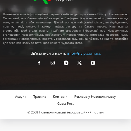
Нововолинський інформаційний портал - веб-ресурс, присвячений місту Нововолинськ.
Тут ви знайдете багато цікавої та корисної інформації про наше місто, незалежно від
того, чи ви гість або мешканець. Дізнайтеся про найцікавіші місця для відвідування,
новини, події, культурні заходи, інфраструктуру та багато іншого. Наш портал
створений, щоб стати вашим надійним джерелом інформації про Нововолинськ,
оголошення Нововолинська, нерухомість у Нововолинську, автобазар Нововолинська,
організації Нововолинська, робота у Нововолинську. Приєднуйтесь до нас та відкрийте
для себе всю красу та потенціал нашого чудового міста.
Зв'язатися з нами:
info@nvip.com.ua
Акаунт
Правила
Контакти
Реклама у Нововолинську
Guest Post
© 2008 Нововолинський інформаційний портал