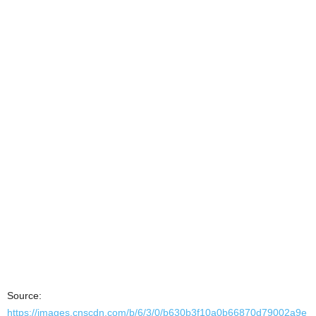
Source:
https://images.cnscdn.com/b/6/3/0/b630b3f10a0b66870d79002a9e