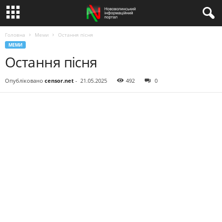
Головна
Меми
Остання пісня
МЕМИ
Остання пісня
Опубліковано
censor.net
-
21.05.2025
492
0