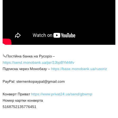
🔪Постійна банка на Русоріз –
https://send.monobank.ua/jar/2JbpBYkhMv
Підписка через Монобазу –
https://base.monobank.ua/rusoriz
PayPal: sternenkopaypal@gmail.com
Конверт Приват
https://www.privat24.ua/send/gbwmp
Номер картки конверта
5168752135776451