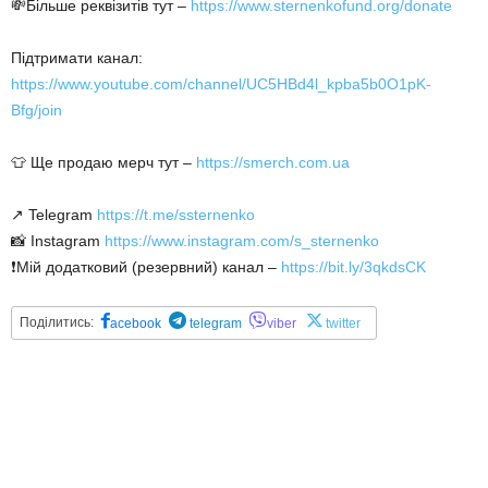
💸Більше реквізитів тут –
https://www.sternenkofund.org/donate
Підтримати канал:
https://www.youtube.com/channel/UC5HBd4l_kpba5b0O1pK-
Bfg/join
👕 Ще продаю мерч тут –
https://smerch.com.ua
↗️ Telegram
https://t.me/ssternenko
📸 Instagram
https://www.instagram.com/s_sternenko
❗️Мій додатковий (резервний) канал –
https://bit.ly/3qkdsCK
Поділитись:
acebook
telegram
viber
twitter