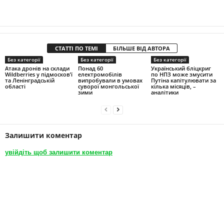
СТАТТІ ПО ТЕМІ
БІЛЬШЕ ВІД АВТОРА
Без категорії
Без категорії
Без категорії
Атака дронів на склади
Понад 60
Український бліцкриг
Wildberries у підмосков’ї
електромобілів
по НПЗ може змусити
та Ленінградській
випробували в умовах
Путіна капітулювати за
області
суворої монгольської
кілька місяців, –
зими
аналітики
Залишити коментар
увійдіть щоб залишити коментар