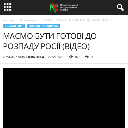
Головна
Без категорії
МАЄМО БУТИ ГОТОВІ ДО РОЗПАДУ РОСІЇ (ВІДЕО)
БЕЗ КАТЕГОРІЇ
ПОГЛЯД | АНАЛІТИКА
МАЄМО БУТИ ГОТОВІ ДО
РОЗПАДУ РОСІЇ (ВІДЕО)
Опубліковано
STERNENKO
-
22.05.2025
389
0