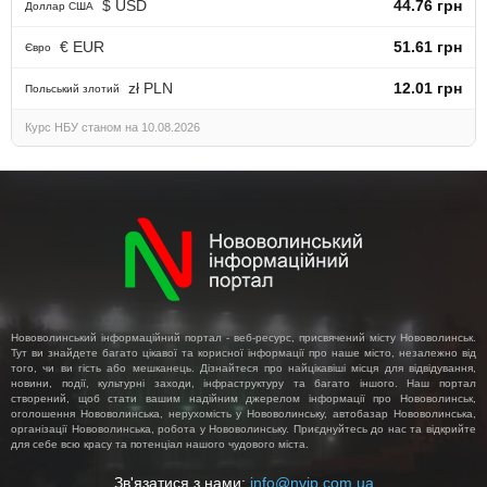
$ USD
44.76 грн
Доллар США
€ EUR
51.61 грн
Євро
zł PLN
12.01 грн
Польський злотий
Курс НБУ станом на 10.08.2026
Нововолинський інформаційний портал - веб-ресурс, присвячений місту Нововолинськ.
Тут ви знайдете багато цікавої та корисної інформації про наше місто, незалежно від
того, чи ви гість або мешканець. Дізнайтеся про найцікавіші місця для відвідування,
новини, події, культурні заходи, інфраструктуру та багато іншого. Наш портал
створений, щоб стати вашим надійним джерелом інформації про Нововолинськ,
оголошення Нововолинська, нерухомість у Нововолинську, автобазар Нововолинська,
організації Нововолинська, робота у Нововолинську. Приєднуйтесь до нас та відкрийте
для себе всю красу та потенціал нашого чудового міста.
Зв'язатися з нами:
info@nvip.com.ua