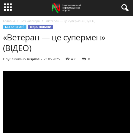
Головна
Без категорії
«Ветеран — це супермен» (ВІДЕО)
БЕЗ КАТЕГОРІЇ
ВІДЕО НОВИНИ
«Ветеран — це супермен»
(ВІДЕО)
Опубліковано
suspilne
-
23.05.2025
433
0