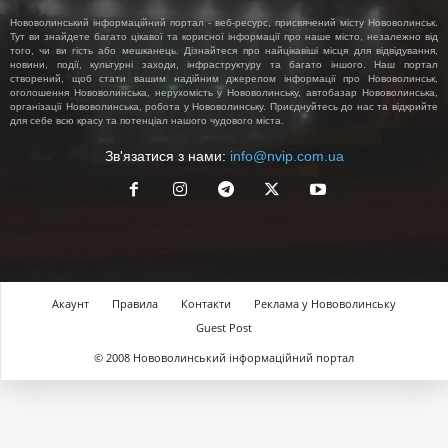
Нововолинський інформаційний портал - веб-ресурс, присвячений місту Нововолинськ.
Тут ви знайдете багато цікавої та корисної інформації про наше місто, незалежно від
того, чи ви гість або мешканець. Дізнайтеся про найцікавіші місця для відвідування,
новини, події, культурні заходи, інфраструктуру та багато іншого. Наш портал
створений, щоб стати вашим надійним джерелом інформації про Нововолинськ,
оголошення Нововолинська, нерухомість у Нововолинську, автобазар Нововолинська,
організації Нововолинська, робота у Нововолинську. Приєднуйтесь до нас та відкрийте
для себе всю красу та потенціал нашого чудового міста.
Зв'язатися з нами:
info@nvip.com.ua
Акаунт
Правила
Контакти
Реклама у Нововолинську
Guest Post
© 2008 Нововолинський інформаційний портал