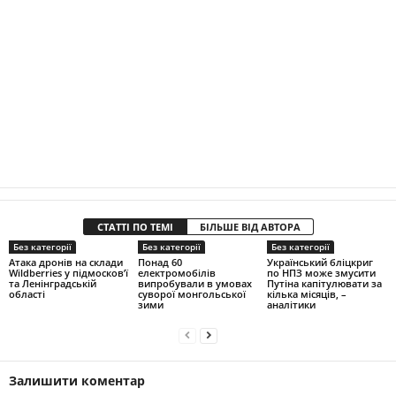
СТАТТІ ПО ТЕМІ
БІЛЬШЕ ВІД АВТОРА
Без категорії
Без категорії
Без категорії
Атака дронів на склади
Понад 60
Український бліцкриг
Wildberries у підмосков’ї
електромобілів
по НПЗ може змусити
та Ленінградській
випробували в умовах
Путіна капітулювати за
області
суворої монгольської
кілька місяців, –
зими
аналітики
Залишити коментар