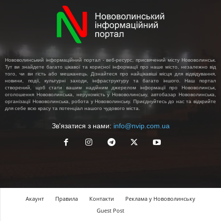
Нововолинський інформаційний портал - веб-ресурс, присвячений місту Нововолинськ.
Тут ви знайдете багато цікавої та корисної інформації про наше місто, незалежно від
того, чи ви гість або мешканець. Дізнайтеся про найцікавіші місця для відвідування,
новини, події, культурні заходи, інфраструктуру та багато іншого. Наш портал
створений, щоб стати вашим надійним джерелом інформації про Нововолинськ,
оголошення Нововолинська, нерухомість у Нововолинську, автобазар Нововолинська,
організації Нововолинська, робота у Нововолинську. Приєднуйтесь до нас та відкрийте
для себе всю красу та потенціал нашого чудового міста.
Зв'язатися з нами:
info@nvip.com.ua
Акаунт
Правила
Контакти
Реклама у Нововолинську
Guest Post