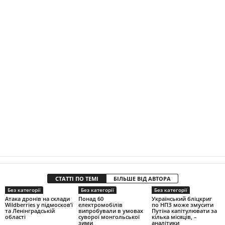
СТАТТІ ПО ТЕМІ
БІЛЬШЕ ВІД АВТОРА
Без категорії
Без категорії
Без категорії
Атака дронів на склади
Понад 60
Український бліцкриг
Wildberries у підмосков’ї
електромобілів
по НПЗ може змусити
та Ленінградській
випробували в умовах
Путіна капітулювати за
області
суворої монгольської
кілька місяців, –
зими
аналітики