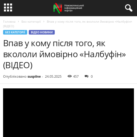
Головна
Без категорії
Впав у кому після того, як вкололи ймовірно «Налбуфін»
(ВІДЕО)
БЕЗ КАТЕГОРІЇ
ВІДЕО НОВИНИ
Впав у кому після того, як
вкололи ймовірно «Налбуфін»
(ВІДЕО)
Опубліковано
suspilne
-
24.05.2025
457
0