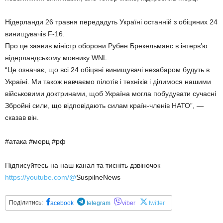
Нідерланди 26 травня передадуть Україні останній з обіцяних 24
винищувачів F-16.
Про це заявив міністр оборони Рубен Брекельманс в інтерв’ю
нідерландському мовнику WNL.
“Це означає, що всі 24 обіцяні винищувачі незабаром будуть в
Україні. Ми також навчаємо пілотів і техніків і ділимося нашими
військовими доктринами, щоб Україна могла побудувати сучасні
Збройні сили, що відповідають силам країн-членів НАТО”, —
сказав він.
#атака #мерц #рф
Підписуйтесь на наш канал та тисніть дзвіночок
https://youtube.com/@
SuspilneNews
Поділитись:
acebook
telegram
viber
twitter