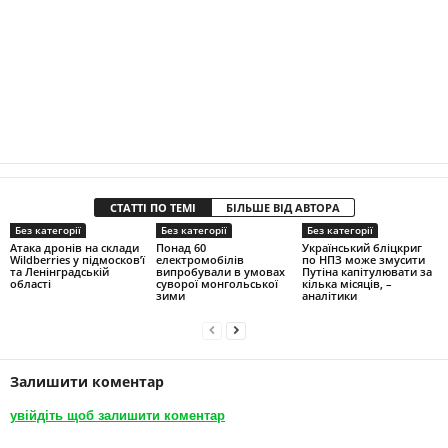
СТАТТІ ПО ТЕМІ
БІЛЬШЕ ВІД АВТОРА
Без категорії
Без категорії
Без категорії
Атака дронів на склади
Понад 60
Український бліцкриг
Wildberries у підмосков’ї
електромобілів
по НПЗ може змусити
та Ленінградській
випробували в умовах
Путіна капітулювати за
області
суворої монгольської
кілька місяців, –
зими
аналітики
Залишити коментар
увійдіть щоб залишити коментар