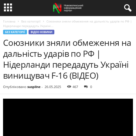
Головна
Без категорії
Союзники зняли обмеження на дальність ударів по РФ |
Нідерланди передадуть Україні...
БЕЗ КАТЕГОРІЇ
ВІДЕО НОВИНИ
Союзники зняли обмеження на
дальність ударів по РФ |
Нідерланди передадуть Україні
винищувач F-16 (ВІДЕО)
Опубліковано
suspilne
-
26.05.2025
467
0