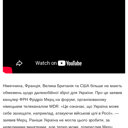
Німеччина, Франція, Велика Британія та США більше не мають
обмежень щодо далекобійної зброї для України. Про це заявив
канцлер ФРН Фрідріх Мерц на форумі, організованому
німецьким телеканалом WDR. «Це означає, що Україна може
себе захищати, наприклад, атакуючи військові цілі в Росії», —
заявив Мерц. Раніше Україна не могла цього зробити, за
невеликими винятками, але тепер може, підкреслив Мерц.