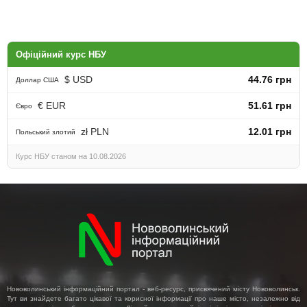
Офіційний курс НБУ
$ USD
44.76 грн
Доллар США
€ EUR
51.61 грн
Євро
zł PLN
12.01 грн
Польський злотий
Курс НБУ станом на 10.08.2026
Нововолинський інформаційний портал - веб-ресурс, присвячений місту Нововолинськ.
Тут ви знайдете багато цікавої та корисної інформації про наше місто, незалежно від