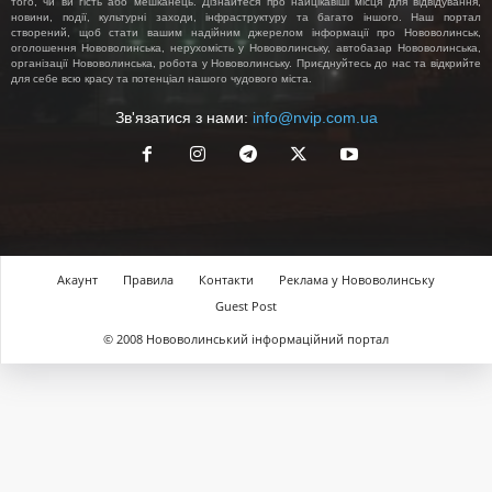
того, чи ви гість або мешканець. Дізнайтеся про найцікавіші місця для відвідування,
новини, події, культурні заходи, інфраструктуру та багато іншого. Наш портал
створений, щоб стати вашим надійним джерелом інформації про Нововолинськ,
оголошення Нововолинська, нерухомість у Нововолинську, автобазар Нововолинська,
організації Нововолинська, робота у Нововолинську. Приєднуйтесь до нас та відкрийте
для себе всю красу та потенціал нашого чудового міста.
Зв'язатися з нами:
info@nvip.com.ua
Акаунт
Правила
Контакти
Реклама у Нововолинську
Guest Post
© 2008 Нововолинський інформаційний портал