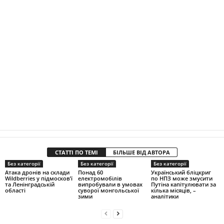
СТАТТІ ПО ТЕМІ
БІЛЬШЕ ВІД АВТОРА
Без категорії
Без категорії
Без категорії
Атака дронів на склади
Понад 60
Український бліцкриг
Wildberries у підмосков’ї
електромобілів
по НПЗ може змусити
та Ленінградській
випробували в умовах
Путіна капітулювати за
області
суворої монгольської
кілька місяців, –
зими
аналітики