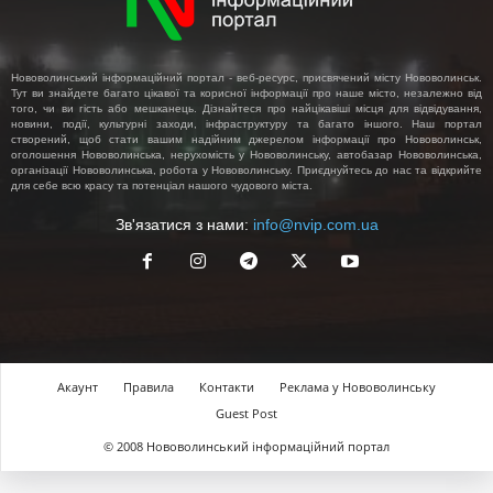
Нововолинський інформаційний портал - веб-ресурс, присвячений місту Нововолинськ.
Тут ви знайдете багато цікавої та корисної інформації про наше місто, незалежно від
того, чи ви гість або мешканець. Дізнайтеся про найцікавіші місця для відвідування,
новини, події, культурні заходи, інфраструктуру та багато іншого. Наш портал
створений, щоб стати вашим надійним джерелом інформації про Нововолинськ,
оголошення Нововолинська, нерухомість у Нововолинську, автобазар Нововолинська,
організації Нововолинська, робота у Нововолинську. Приєднуйтесь до нас та відкрийте
для себе всю красу та потенціал нашого чудового міста.
Зв'язатися з нами:
info@nvip.com.ua
Акаунт
Правила
Контакти
Реклама у Нововолинську
Guest Post
© 2008 Нововолинський інформаційний портал