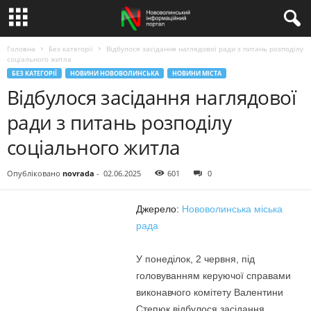
Головна
Без категорії
Відбулося засідання наглядової ради з питань розподілу
соціального житла
БЕЗ КАТЕГОРІЇ
НОВИНИ НОВОВОЛИНСЬКА
НОВИНИ МІСТА
Відбулося засідання наглядової
ради з питань розподілу
соціального житла
Опубліковано
novrada
-
02.06.2025
601
0
Джерело:
Нововолинська міська
рада
У понеділок, 2 червня, під
головуванням керуючої справами
виконавчого комітету Валентини
Степюк відбулося засідання