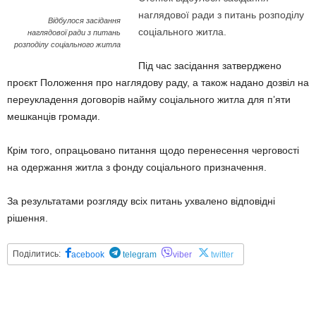
наглядової ради з питань розподілу
Відбулося засідання
соціального житла.
наглядової ради з питань
розподілу соціального житла
Під час засідання затверджено
проєкт Положення про наглядову раду, а також надано дозвіл на
переукладення договорів найму соціального житла для п’яти
мешканців громади.
Крім того, опрацьовано питання щодо перенесення черговості
на одержання житла з фонду соціального призначення.
За результатами розгляду всіх питань ухвалено відповідні
рішення.
Поділитись:
acebook
telegram
viber
twitter