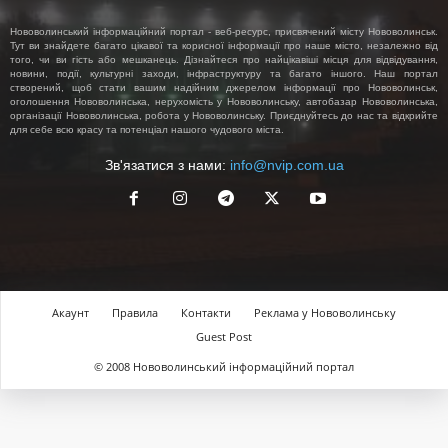
Нововолинський інформаційний портал - веб-ресурс, присвячений місту Нововолинськ.
Тут ви знайдете багато цікавої та корисної інформації про наше місто, незалежно від
того, чи ви гість або мешканець. Дізнайтеся про найцікавіші місця для відвідування,
новини, події, культурні заходи, інфраструктуру та багато іншого. Наш портал
створений, щоб стати вашим надійним джерелом інформації про Нововолинськ,
оголошення Нововолинська, нерухомість у Нововолинську, автобазар Нововолинська,
організації Нововолинська, робота у Нововолинську. Приєднуйтесь до нас та відкрийте
для себе всю красу та потенціал нашого чудового міста.
Зв'язатися з нами:
info@nvip.com.ua
Акаунт
Правила
Контакти
Реклама у Нововолинську
Guest Post
© 2008 Нововолинський інформаційний портал