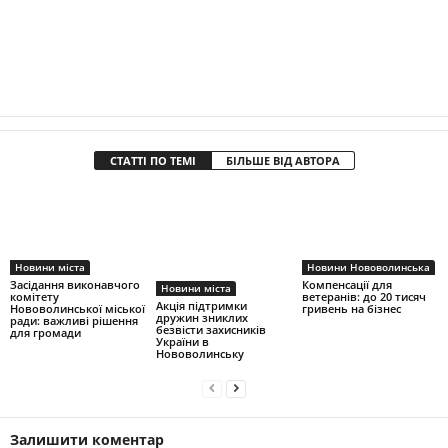
СТАТТІ ПО ТЕМІ
БІЛЬШЕ ВІД АВТОРА
Новини міста
Новини Нововолинська
Засідання виконавчого
Компенсації для
Новини міста
комітету
ветеранів: до 20 тисяч
Акція підтримки
Нововолинської міської
гривень на бізнес
дружин зниклих
ради: важливі рішення
безвісти захисників
для громади
України в
Нововолинську
Залишити коментар