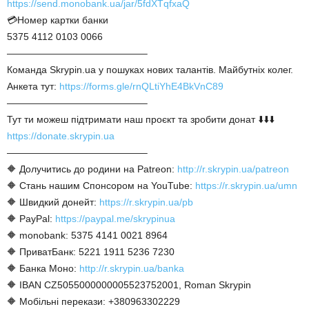
https://send.monobank.ua/jar/5fdXTqfxaQ
💳Номер картки банки
5375 4112 0103 0066
——————————————–
Команда Skrypin.ua у пошуках нових талантів. Майбутніх колег.
Анкета тут:
https://forms.gle/rnQLtiYhE4BkVnC89
——————————————–
Тут ти можеш підтримати наш проєкт та зробити донат ⬇️⬇️⬇️
https://donate.skrypin.ua
——————————————–
🔶 Долучитись до родини на Patreon:
http://r.skrypin.ua/patreon
🔶 Стань нашим Спонсором на YouTube:
https://r.skrypin.ua/umn
🔶 Швидкий донейт:
https://r.skrypin.ua/pb
🔶 PayPal:
https://paypal.me/skrypinua
🔶 monobank: 5375 4141 0021 8964
🔶 ПриватБанк: 5221 1911 5236 7230
🔶 Банка Моно:
http://r.skrypin.ua/banka
🔶 IBAN CZ5055000000005523752001, Roman Skrypin
🔶 Мобільні перекази: +380963302229