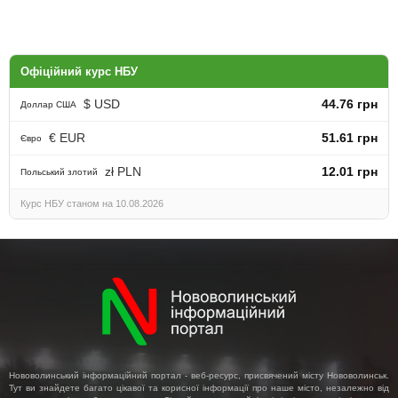
Офіційний курс НБУ
$ USD
44.76 грн
Доллар США
€ EUR
51.61 грн
Євро
zł PLN
12.01 грн
Польський злотий
Курс НБУ станом на 10.08.2026
Нововолинський інформаційний портал - веб-ресурс, присвячений місту Нововолинськ.
Тут ви знайдете багато цікавої та корисної інформації про наше місто, незалежно від