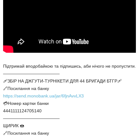
Підтримай вподобайкою та підпишись, аби нічого не пропустити.
—————————————
🩹ЗБІР НА ДЖГУТИ-ТУРНІКЕТИ ДЛЯ 44 БРИГАДИ БТГР🩹
🔗Посилання на банку
https://send.monobank.ua/jar/6fjnAvvLX3
💳Номер картки банки
4441111124705140
—————————————
ЩИРИК 🍩
🔗Посилання на банку