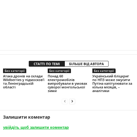
СТАТТІ ПО ТЕМІ
БІЛЬШЕ ВІД АВТОРА
Без категорії
Без категорії
Без категорії
Атака дронів на склади
Понад 60
Український бліцкриг
Wildberries у підмосков’ї
електромобілів
по НПЗ може змусити
та Ленінградській
випробували в умовах
Путіна капітулювати за
області
суворої монгольської
кілька місяців, –
зими
аналітики
Залишити коментар
увійдіть щоб залишити коментар