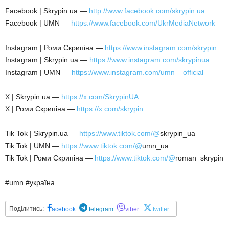
Facebook | Skrypin.ua —
http://www.facebook.com/skrypin.ua
Facebook | UMN —
https://www.facebook.com/UkrMediaNetwork
Instagram | Роми Скрипіна —
https://www.instagram.com/skrypin
Instagram | Skrypin.ua —
https://www.instagram.com/skrypinua
Instagram | UMN —
https://www.instagram.com/umn__official
X | Skrypin.ua —
https://x.com/SkrypinUA
X | Роми Скрипіна —
https://x.com/skrypin
Tik Tok | Skrypin.ua —
https://www.tiktok.com/@
skrypin_ua
Tik Tok | UMN —
https://www.tiktok.com/@
umn_ua
Tik Tok | Роми Скрипіна —
https://www.tiktok.com/@
roman_skrypin
#umn #україна
Поділитись:
acebook
telegram
viber
twitter