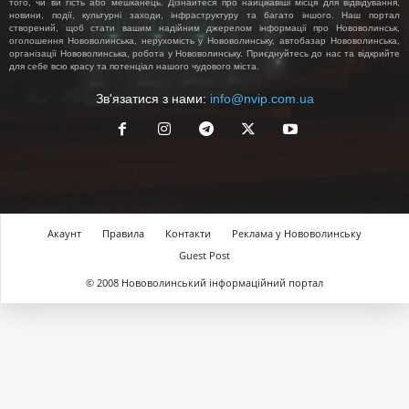
того, чи ви гість або мешканець. Дізнайтеся про найцікавіші місця для відвідування,
новини, події, культурні заходи, інфраструктуру та багато іншого. Наш портал
створений, щоб стати вашим надійним джерелом інформації про Нововолинськ,
оголошення Нововолинська, нерухомість у Нововолинську, автобазар Нововолинська,
організації Нововолинська, робота у Нововолинську. Приєднуйтесь до нас та відкрийте
для себе всю красу та потенціал нашого чудового міста.
Зв'язатися з нами:
info@nvip.com.ua
Акаунт
Правила
Контакти
Реклама у Нововолинську
Guest Post
© 2008 Нововолинський інформаційний портал