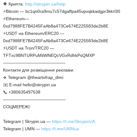
🔶 Крипта:
http://skrypin.ua/help
⚡Bitcoin — bc1qn0ra9mu7c57dgaffpa45vpvqkkadgpr3kkrl30
⚡Ethereum—
0xd7988FE7B4245FaAb8a473Ce674E225583de2b8E
⚡USDT на Ethereum/ERC20 —
0xd7988FE7B4245FaAb8a473Ce674E225583de2b8E
⚡USDT на Tron/TRC20 —
TFTxc9BNTURPuMitWNEQcVGxRdhkPsQMXP
——————————————–
Контакти для розміщення реклами:
✈️ Telegram @theartofrap_dimi
✉️ E-mail hello@skrypin.ua
📞 +380635497538
——————————————–
СОЦМЕРЕЖІ:
Telegram | Skrypin.ua —
https://t.me/SkrypinUA
Telegram | UMN —
https://t.me/UMNua