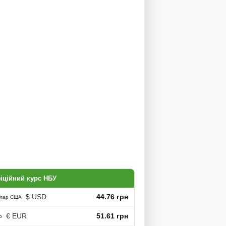
іційний курс НБУ
$ USD
44.76 грн
лар США
€ EUR
51.61 грн
о