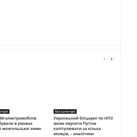
егорії
Без категорії
60 електромобілів
Український бліцкриг по НПЗ
ували в умовах
може змусити Путіна
ї монгольської зими
капітулювати за кілька
місяців, – аналітики