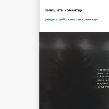
Залишити коментар
увійдіть щоб залишити коментар
Нововолин
цікавої та
найцікавіш
створений
нерухоміс
Приєднуйте