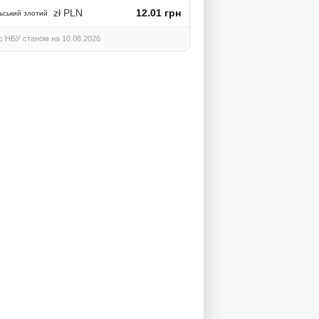
zł PLN
12.01 грн
ьський злотий
с НБУ станом на 10.08.2026