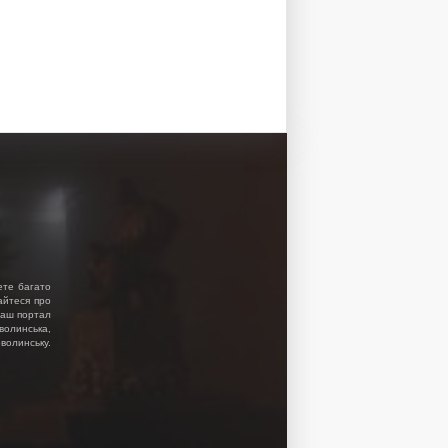
ете багато
найтеся про
 Наш портал
волинська,
волинську.