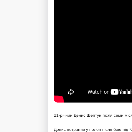
21-річний Денис Шептун після семи міс
Денис потрапив у полон після бою під К