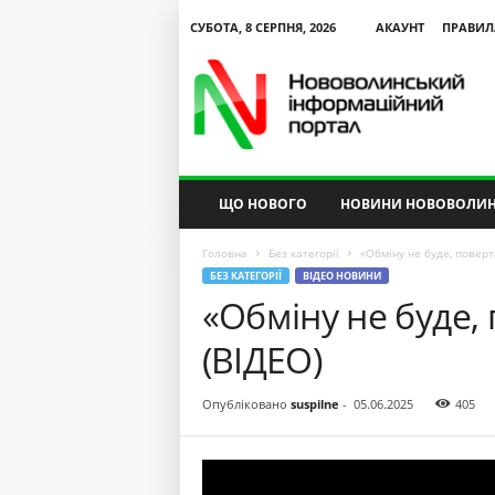
СУБОТА, 8 СЕРПНЯ, 2026
АКАУНТ
ПРАВИЛ
N
V
I
P
ЩО НОВОГО
НОВИНИ НОВОВОЛИН
Головна
Без категорії
«Обміну не буде, поверт
БЕЗ КАТЕГОРІЇ
ВІДЕО НОВИНИ
«Обміну не буде,
(ВІДЕО)
Опубліковано
suspilne
-
05.06.2025
405