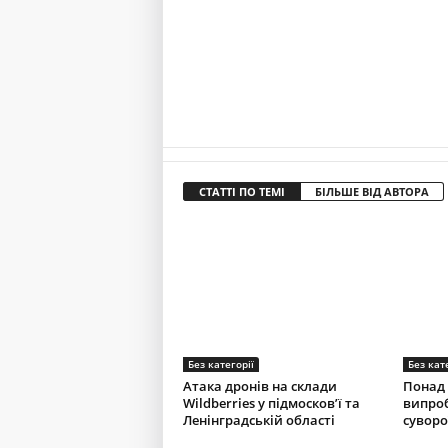
СТАТТІ ПО ТЕМІ
БІЛЬШЕ ВІД АВТОРА
Без категорії
Без кат
Атака дронів на склади
Понад 
Wildberries у підмосков’ї та
випроб
Ленінградській області
суворо