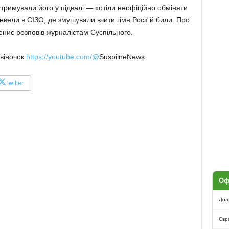
утримували його у підвалі — хотіли неофіційно обміняти
евели в СІЗО, де змушували вчити гімн Росії й били. Про
енис розповів журналістам Суспільного.
звіночок
https://youtube.com/@
SuspilneNews
twitter
Оф
Дол
Євр