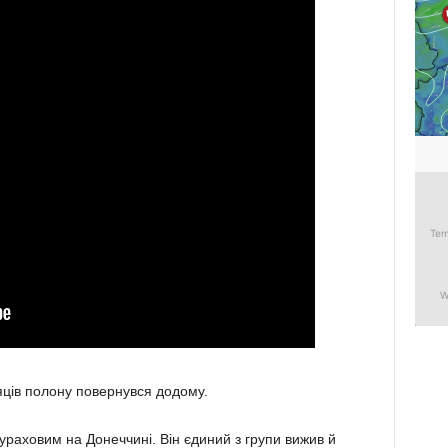
яців полону повернувся додому.
ураховим на Донеччині. Він єдиний з групи вижив й