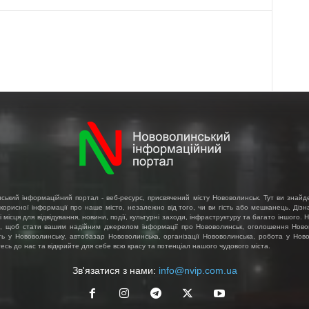
ський інформаційний портал - веб-ресурс, присвячений місту Нововолинськ. Тут ви знайд
 корисної інформації про наше місто, незалежно від того, чи ви гість або мешканець. Діз
і місця для відвідування, новини, події, культурні заходи, інфраструктуру та багато іншого.
, щоб стати вашим надійним джерелом інформації про Нововолинськ, оголошення Ново
ть у Нововолинську, автобазар Нововолинська, організації Нововолинська, робота у Ново
сь до нас та відкрийте для себе всю красу та потенціал нашого чудового міста.
Зв'язатися з нами:
info@nvip.com.ua