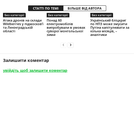
СТАТТІ ПО ТЕМІ
БІЛЬШЕ ВІД АВТОРА
Без категорії
Без категорії
Без категорії
Атака дронів на склади
Понад 60
Український бліцкриг
Wildberries у підмосков’ї
електромобілів
по НПЗ може змусити
та Ленінградській
випробували в умовах
Путіна капітулювати за
області
суворої монгольської
кілька місяців, –
зими
аналітики
Залишити коментар
увійдіть щоб залишити коментар