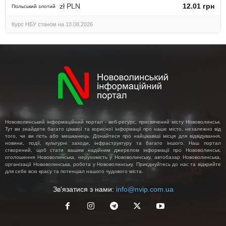
zł PLN
12.01 грн
Польський злотий
Курс НБУ станом на 10.08.2026
Нововолинський інформаційний портал - веб-ресурс, присвячений місту Нововолинськ.
Тут ви знайдете багато цікавої та корисної інформації про наше місто, незалежно від
того, чи ви гість або мешканець. Дізнайтеся про найцікавіші місця для відвідування,
новини, події, культурні заходи, інфраструктуру та багато іншого. Наш портал
створений, щоб стати вашим надійним джерелом інформації про Нововолинськ,
оголошення Нововолинська, нерухомість у Нововолинську, автобазар Нововолинська,
організації Нововолинська, робота у Нововолинську. Приєднуйтесь до нас та відкрийте
для себе всю красу та потенціал нашого чудового міста.
Зв'язатися з нами:
info@nvip.com.ua