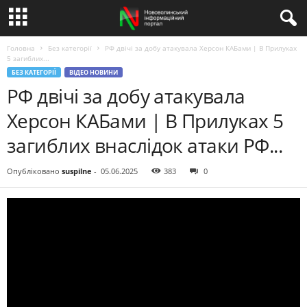
Головна
Без категорії
РФ двічі за добу атакувала Херсон КАБами | В Прилуках
5 загиблих...
БЕЗ КАТЕГОРІЇ
ВІДЕО НОВИНИ
РФ двічі за добу атакувала
Херсон КАБами | В Прилуках 5
загиблих внаслідок атаки РФ...
Опубліковано
suspilne
-
05.06.2025
383
0