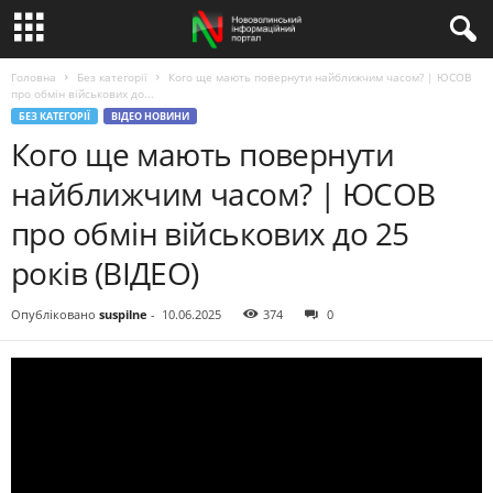
Головна
Без категорії
Кого ще мають повернути найближчим часом? | ЮСОВ
про обмін військових до...
БЕЗ КАТЕГОРІЇ
ВІДЕО НОВИНИ
Кого ще мають повернути
найближчим часом? | ЮСОВ
про обмін військових до 25
років (ВІДЕО)
Опубліковано
suspilne
-
10.06.2025
374
0