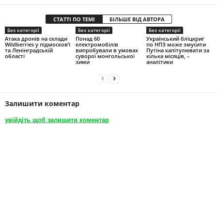
СТАТТІ ПО ТЕМІ
БІЛЬШЕ ВІД АВТОРА
Без категорії
Без категорії
Без категорії
Атака дронів на склади
Понад 60
Український бліцкриг
Wildberries у підмосков’ї
електромобілів
по НПЗ може змусити
та Ленінградській
випробували в умовах
Путіна капітулювати за
області
суворої монгольської
кілька місяців, –
зими
аналітики
Залишити коментар
увійдіть щоб залишити коментар