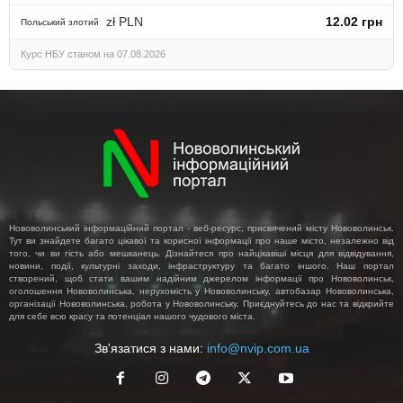
zł PLN
12.02 грн
Польський злотий
Курс НБУ станом на 07.08.2026
Нововолинський інформаційний портал - веб-ресурс, присвячений місту Нововолинськ.
Тут ви знайдете багато цікавої та корисної інформації про наше місто, незалежно від
того, чи ви гість або мешканець. Дізнайтеся про найцікавіші місця для відвідування,
новини, події, культурні заходи, інфраструктуру та багато іншого. Наш портал
створений, щоб стати вашим надійним джерелом інформації про Нововолинськ,
оголошення Нововолинська, нерухомість у Нововолинську, автобазар Нововолинська,
організації Нововолинська, робота у Нововолинську. Приєднуйтесь до нас та відкрийте
для себе всю красу та потенціал нашого чудового міста.
Зв'язатися з нами:
info@nvip.com.ua