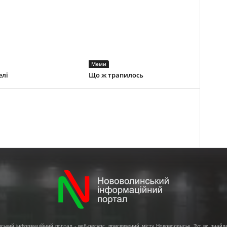
Меми
елі
Що ж трапилось
ський інформаційний портал - веб-ресурс, присвячений місту Нововолинськ. Тут ви знайд