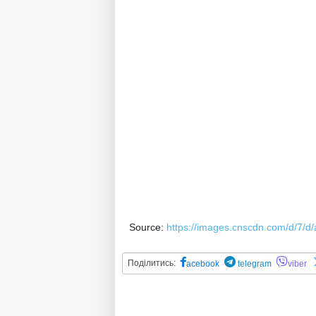
Source:
https://images.cnscdn.com/d/7/d
Поділитись:
acebook
telegram
viber