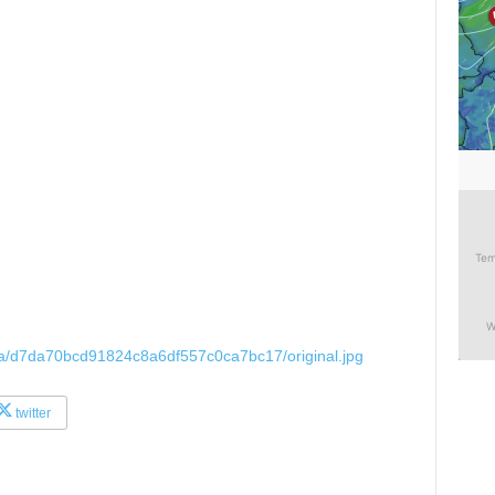
/a/d7da70bcd91824c8a6df557c0ca7bc17/original.jpg
twitter