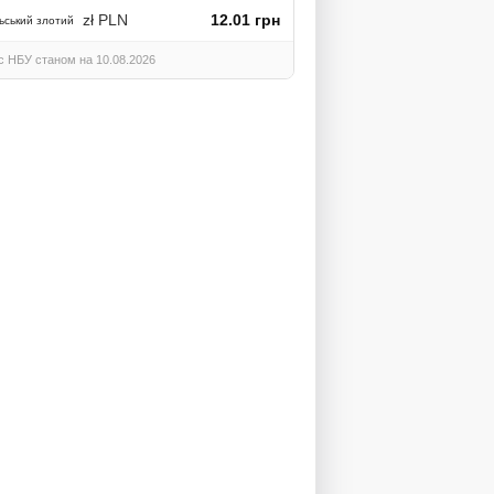
zł PLN
12.01 грн
ьський злотий
с НБУ станом на 10.08.2026