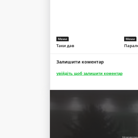
Меми
Меми
Таки дав
Парал
Залишити коментар
увійдіть щоб залишити коментар
Нововолин