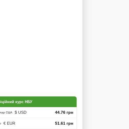
іційний курс НБУ
$ USD
44.76 грн
лар США
€ EUR
51.61 грн
о