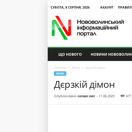
СУБОТА, 8 СЕРПНЯ, 2026
АКАУНТ
ПРАВИЛ
N
V
I
P
ЩО НОВОГО
НОВИНИ НОВОВОЛИН
Головна
Меми
Дєрзкій дімон
МЕМИ
Дєрзкій дімон
Опубліковано
censor.net
-
11.06.2025
477