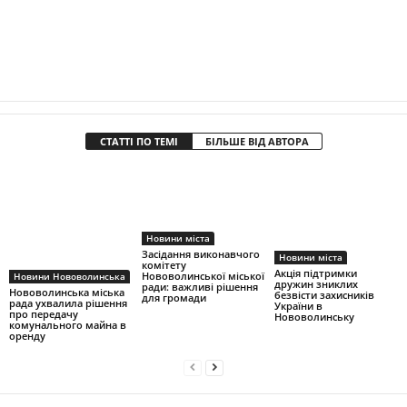
СТАТТІ ПО ТЕМІ
БІЛЬШЕ ВІД АВТОРА
Новини міста
Засідання виконавчого
Новини міста
комітету
Акція підтримки
Нововолинської міської
Новини Нововолинська
дружин зниклих
ради: важливі рішення
Нововолинська міська
безвісти захисників
для громади
рада ухвалила рішення
України в
про передачу
Нововолинську
комунального майна в
оренду