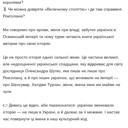
королями?
🧬 Чи можна довіряти «Величному століттю» і де там справжня
Роксолана?
Ми говоримо про архіви, жінок при владі, забутих українок в
Османській імперії та чому турки читають книги української
авторки про свою історію.
Це не просто історія однієї сильної жінки. Це частина великої,
але недооціненої української спадщини, яку відкриває для світу
дослідниця Олександра Шутко, яка пише не лише про
Роксолану, а й про інших українок, що впливали на імперії —
про Шехсувар, Хатідже Турхан, жінок, імена яких ми майже не
чули.
👉 Дивись це відео, аби переконатися: українки змінювали
історію — не лише в Україні, а й далеко за її межами. І настав
час повернути ці імена в наш культурний код.