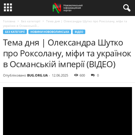
Головна
Без категорії
Тема дня | Олександра Шутко про Роксолану, міфи та
українок в Османській...
БЕЗ КАТЕГОРІЇ
НОВИНИ НОВОВОЛИНСЬКА
ВІДЕО
Тема дня | Олександра Шутко
про Роксолану, міфи та українок
в Османській імперії (ВІДЕО)
Опубліковано
BUG.ORG.UA
-
12.06.2025
600
0