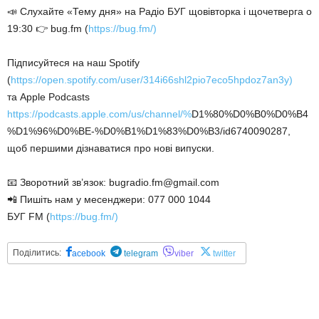
📣 Слухайте «Тему дня» на Радіо БУГ щовівторка і щочетверга о
19:30 👉 bug.fm (
https://bug.fm/)
Підписуйтеся на наш Spotify
(
https://open.spotify.com/user/314i66shl2pio7eco5hpdoz7an3y)
та Apple Podcasts
https://podcasts.apple.com/us/channel/%
D1%80%D0%B0%D0%B4
%D1%96%D0%BE-%D0%B1%D1%83%D0%B3/id6740090287,
щоб першими дізнаватися про нові випуски.
📧 Зворотний зв’язок: bugradio.fm@gmail.com
📲 Пишіть нам у месенджери: 077 000 1044
БУГ FM (
https://bug.fm/)
Поділитись:
acebook
telegram
viber
twitter