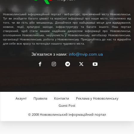
Нововолинський інформаційний портал - веб-ресурс, присвячений місту Нововолинськ.
Тут ви знайдете багато цікавої та корисної інформації про наше місто, незалежно від
того, чи ви гість або мешканець. Дізнайтеся про найцікавіші місця для відвідування,
новини, події, культурні заходи, інфраструктуру та багато іншого. Наш портал
створений, щоб стати вашим надійним джерелом інформації про Нововолинськ,
оголошення Нововолинська, нерухомість у Нововолинську, автобазар Нововолинська,
організації Нововолинська, робота у Нововолинську. Приєднуйтесь до нас та відкрийте
для себе всю красу та потенціал нашого чудового міста.
Зв'язатися з нами:
info@nvip.com.ua
Акаунт
Правила
Контакти
Реклама у Нововолинську
Guest Post
© 2008 Нововолинський інформаційний портал