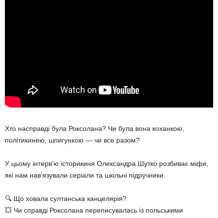
Хто насправді була Роксолана? Чи була вона коханкою,
політикинею, шпигункою — чи все разом?
У цьому інтерв’ю історикиня Олександра Шутко розбиває міфи,
які нам нав’язували серіали та шкільні підручники.
🔍 Що ховала султанська канцелярія?
💥 Чи справді Роксолана переписувалась із польськими