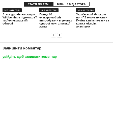
СТАТТІ ПО ТЕМІ
БІЛЬШЕ ВІД АВТОРА
Без категорії
Без категорії
Без категорії
Атака дронів на склади
Понад 60
Український бліцкриг
Wildberries у підмосков’ї
електромобілів
по НПЗ може змусити
та Ленінградській
випробували в умовах
Путіна капітулювати за
області
суворої монгольської
кілька місяців, –
зими
аналітики
Залишити коментар
увійдіть щоб залишити коментар