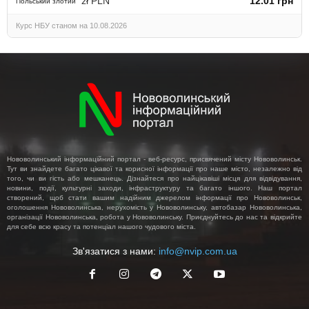
zł PLN
12.01 грн
Польський злотий
Курс НБУ станом на 10.08.2026
Нововолинський інформаційний портал - веб-ресурс, присвячений місту Нововолинськ.
Тут ви знайдете багато цікавої та корисної інформації про наше місто, незалежно від
того, чи ви гість або мешканець. Дізнайтеся про найцікавіші місця для відвідування,
новини, події, культурні заходи, інфраструктуру та багато іншого. Наш портал
створений, щоб стати вашим надійним джерелом інформації про Нововолинськ,
оголошення Нововолинська, нерухомість у Нововолинську, автобазар Нововолинська,
організації Нововолинська, робота у Нововолинську. Приєднуйтесь до нас та відкрийте
для себе всю красу та потенціал нашого чудового міста.
Зв'язатися з нами:
info@nvip.com.ua