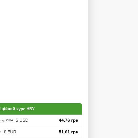
іційний курс НБУ
$ USD
44.76 грн
лар США
€ EUR
51.61 грн
о