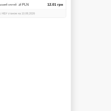
zł PLN
12.01 грн
ьський злотий
с НБУ станом на 10.08.2026