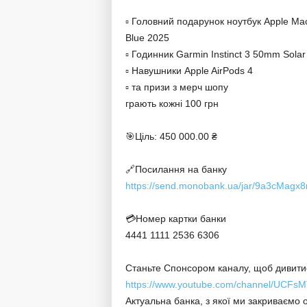
▫️ Головний подарунок ноутбук Apple 
Blue 2025
▫️ Годинник Garmin Instinct 3 50mm Solar
▫️ Навушники Apple AirPods 4
▫️ та призи з мерч шопу
грають кожні 100 грн
🎯Ціль: 450 000.00 ₴
🔗Посилання на банку
https://send.monobank.ua/jar/9a3cMagx
💳Номер картки банки
4441 1111 2536 6306
Станьте Спонсором каналу, щоб дивитис
https://www.youtube.com/channel/UCFs
Актуальна банка, з якої ми закриваємо 