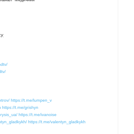
У.
dtv/
tv/
trov/
https://t.me/lumpen_v
n
https://t.me/grishyn
rysis_ua/
https://t.me/ivanoise
ntyn_gladkykh/
https://t.me/valentyn_gladkykh