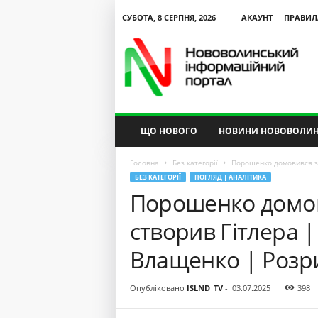
СУБОТА, 8 СЕРПНЯ, 2026
АКАУНТ
ПРАВИЛ
N
V
I
P
ЩО НОВОГО
НОВИНИ НОВОВОЛИН
Головна
Без категорії
Порошенко домовився з 
БЕЗ КАТЕГОРІЇ
ПОГЛЯД | АНАЛІТИКА
Порошенко домов
створив Гітлера 
Влащенко | Розри
Опубліковано
ISLND_TV
-
03.07.2025
398