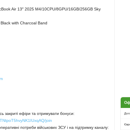
MacBook Air 13″ 2025 M4/10CPU/8GPU/16GB/256GB Sky
 Black with Charcoal Band
8m
Оф
ь закриті ефіри та отримувати бонуси:
Дол
MTNtpoT5hvyNK1IUxqAQ/join
Євр
оперативні потреби військових ЗСУ і на підтримку каналу: