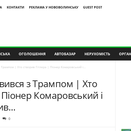
А
КОНТАКТИ
РЕКЛАМА У НОВОВОЛИНСЬКУ
GUEST POST
СЬКА
ОГОЛОШЕННЯ
АВТОБАЗАР
НЕРУХОМІСТЬ
ОРГАН
Трампом | Хто створив Гітлера | Піонер Комаровський і...
ився з Трампом | Хто
| Піонер Комаровський і
в...
0