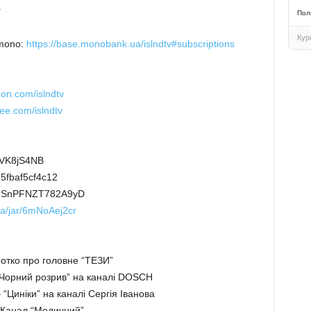
r
Пол
Кур
 mono:
https://base.monobank.ua/islndtv#subscriptions
:
eon.com/islndtv
ee.com/islndtv
bVK8jS4NB
5fbaf5cf4c12
rNSnPFNZT782A9yD
a/jar/6mNoAej2cr
ротко про головне “ТЕЗИ”
Чорний розрив” на каналі DOSCH
– “Циніки” на каналі Сергія Іванова
 Канал “Медичний”