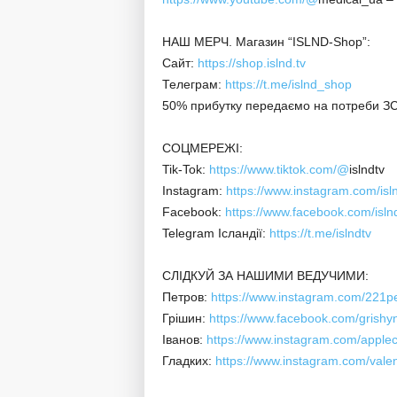
НАШ МЕРЧ. Магазин “ISLND-Shop”:
Сайт:
https://shop.islnd.tv
Телеграм:
https://t.me/islnd_shop
50% прибутку передаємо на потреби ЗС
СОЦМЕРЕЖІ:
Tik-Tok:
https://www.tiktok.com/@
islndtv
Instagram:
https://www.instagram.com/isln
Facebook:
https://www.facebook.com/islnd
Telegram Ісландії:
https://t.me/islndtv
СЛІДКУЙ ЗА НАШИМИ ВЕДУЧИМИ:
Петров:
https://www.instagram.com/221pe
Грішин:
https://www.facebook.com/grishy
Іванов:
https://www.instagram.com/applec
Гладких:
https://www.instagram.com/vale