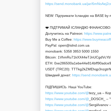
https://send.monobank.ua/jar/6mNoAej2c
NEW: Підтримати Ісландію на BASE by
❤️ ПІДТРИМАЙ ІСЛАНДІЮ ФІНАНСОВО
Долучитись на Patreon:
https://www.patr
Buy Me a Coffee:
https://www.buymeacoff
PayPal: open@islnd.com.ua
monobank: 5358 3853 5000 1550
Bitcoin: 1VhmRu71kXX44eTJnUCgdVcY
ETH: 0xe286500a1ebe44e814bff90adce9
USDT (TRC20): TTTkg2kZMEhqp3nzgt
Швидкий донат:
https://send.monobank.u
ПІДПИШИСЬ. Наші YouTube:
https://www.youtube.com/@
tezy_ua – Ко
https://www.youtube.com/@
_DOSCH_ – “
https://www.youtube.com/@
SergiiIvanov 
https://www.youtube.com/@
medical_ua –