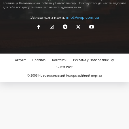
організації Нововолинська, робота у Нововолинську. Приєднуйтесь до нас та відкрийте
для себе всю красу та потенціал нашого чудового міста.
Зв'язатися з нами:
info@nvip.com.ua
Акаунт
Правила
Контакти
Реклама у Нововолинську
Guest Post
© 2008 Нововолинський інформаційний портал