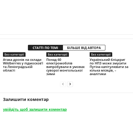
СТАТТІ ПО ТЕМІ
БІЛЬШЕ ВІД АВТОРА
Без категорії
Без категорії
Без категорії
Атака дронів на склади
Понад 60
Український бліцкриг
Wildberries у підмосков’ї
електромобілів
по НПЗ може змусити
та Ленінградській
випробували в умовах
Путіна капітулювати за
області
суворої монгольської
кілька місяців, –
зими
аналітики
Залишити коментар
увійдіть щоб залишити коментар