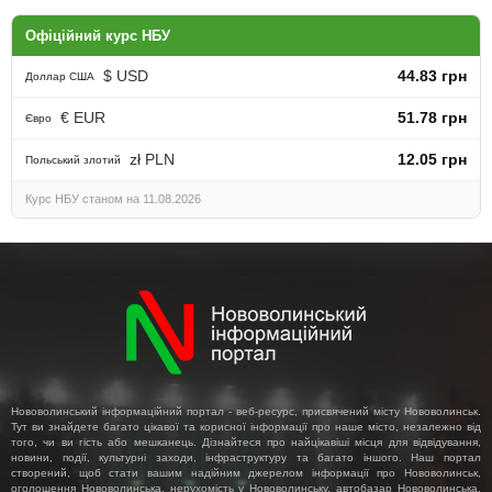
Офіційний курс НБУ
$ USD
44.83 грн
Доллар США
€ EUR
51.78 грн
Євро
zł PLN
12.05 грн
Польський злотий
Курс НБУ станом на 11.08.2026
Нововолинський інформаційний портал - веб-ресурс, присвячений місту Нововолинськ.
Тут ви знайдете багато цікавої та корисної інформації про наше місто, незалежно від
того, чи ви гість або мешканець. Дізнайтеся про найцікавіші місця для відвідування,
новини, події, культурні заходи, інфраструктуру та багато іншого. Наш портал
створений, щоб стати вашим надійним джерелом інформації про Нововолинськ,
оголошення Нововолинська, нерухомість у Нововолинську, автобазар Нововолинська,