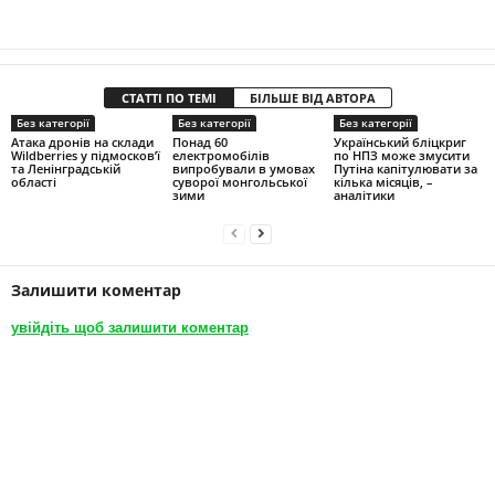
СТАТТІ ПО ТЕМІ
БІЛЬШЕ ВІД АВТОРА
Без категорії
Без категорії
Без категорії
Атака дронів на склади
Понад 60
Український бліцкриг
Wildberries у підмосков’ї
електромобілів
по НПЗ може змусити
та Ленінградській
випробували в умовах
Путіна капітулювати за
області
суворої монгольської
кілька місяців, –
зими
аналітики
Залишити коментар
увійдіть щоб залишити коментар