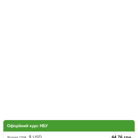
Офіційний курс НБУ
$ USD
44.76 грн
Доллар США