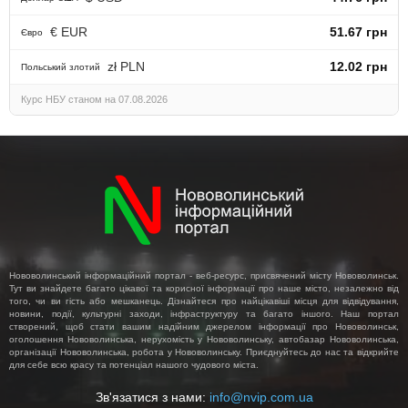
€ EUR
51.67 грн
Євро
zł PLN
12.02 грн
Польський злотий
Курс НБУ станом на 07.08.2026
Нововолинський інформаційний портал - веб-ресурс, присвячений місту Нововолинськ.
Тут ви знайдете багато цікавої та корисної інформації про наше місто, незалежно від
того, чи ви гість або мешканець. Дізнайтеся про найцікавіші місця для відвідування,
новини, події, культурні заходи, інфраструктуру та багато іншого. Наш портал
створений, щоб стати вашим надійним джерелом інформації про Нововолинськ,
оголошення Нововолинська, нерухомість у Нововолинську, автобазар Нововолинська,
організації Нововолинська, робота у Нововолинську. Приєднуйтесь до нас та відкрийте
для себе всю красу та потенціал нашого чудового міста.
Зв'язатися з нами:
info@nvip.com.ua