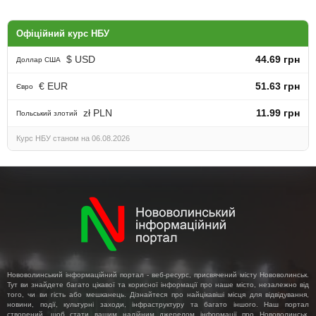
Офіційний курс НБУ
$ USD
44.69 грн
Доллар США
€ EUR
51.63 грн
Євро
zł PLN
11.99 грн
Польський злотий
Курс НБУ станом на 06.08.2026
Нововолинський інформаційний портал - веб-ресурс, присвячений місту Нововолинськ.
Тут ви знайдете багато цікавої та корисної інформації про наше місто, незалежно від
того, чи ви гість або мешканець. Дізнайтеся про найцікавіші місця для відвідування,
новини, події, культурні заходи, інфраструктуру та багато іншого. Наш портал
створений, щоб стати вашим надійним джерелом інформації про Нововолинськ,