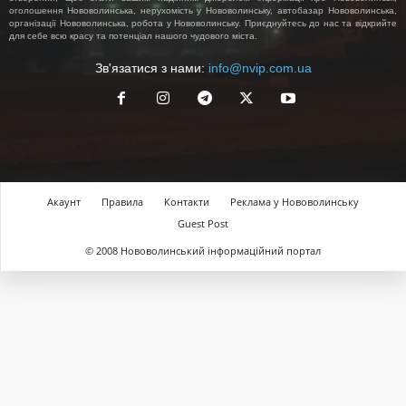
оголошення Нововолинська, нерухомість у Нововолинську, автобазар Нововолинська,
організації Нововолинська, робота у Нововолинську. Приєднуйтесь до нас та відкрийте
для себе всю красу та потенціал нашого чудового міста.
Зв'язатися з нами:
info@nvip.com.ua
Акаунт
Правила
Контакти
Реклама у Нововолинську
Guest Post
© 2008 Нововолинський інформаційний портал