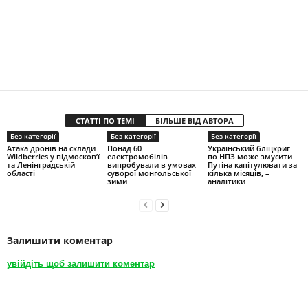
СТАТТІ ПО ТЕМІ
БІЛЬШЕ ВІД АВТОРА
Без категорії
Без категорії
Без категорії
Атака дронів на склади
Понад 60
Український бліцкриг
Wildberries у підмосков’ї
електромобілів
по НПЗ може змусити
та Ленінградській
випробували в умовах
Путіна капітулювати за
області
суворої монгольської
кілька місяців, –
зими
аналітики
Залишити коментар
увійдіть щоб залишити коментар