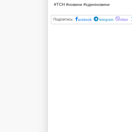
#ТСН #новини #єдиніновини
Поділитись:
acebook
telegram
viber