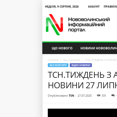
НЕДІЛЯ, 9 СЕРПНЯ, 2026
АКАУНТ
ПРАВИЛ
N
V
I
P
ЩО НОВОГО
НОВИНИ НОВОВОЛИН
Головна
Без категорії
ТСН.ТИЖДЕНЬ З АЛЛОЮ 
БЕЗ КАТЕГОРІЇ
ВІДЕО НОВИНИ
ТСН.ТИЖДЕНЬ З
НОВИНИ 27 ЛИПНЯ
Опубліковано
TSN
-
27.07.2025
331