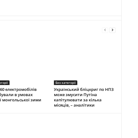
егорії
Без категорії
60 електромобілів
Український бліцкриг по НПЗ
ували в умовах
може змусити Путіна
ї монгольської зими
капітулювати за кілька
місяців, – аналітики