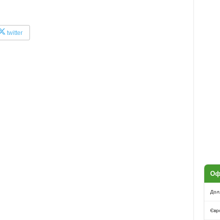
twitter
Оф
Дол
Євр