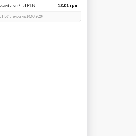
zł PLN
12.01 грн
ьський злотий
с НБУ станом на 10.08.2026