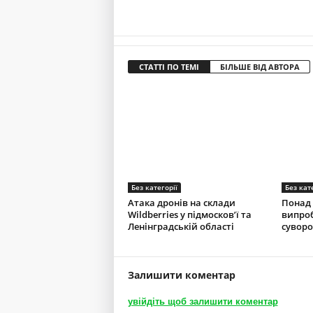
СТАТТІ ПО ТЕМІ
БІЛЬШЕ ВІД АВТОРА
Без категорії
Без кат
Атака дронів на склади
Понад 
Wildberries у підмосков’ї та
випроб
Ленінградській області
суворо
Залишити коментар
увійдіть щоб залишити коментар