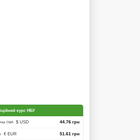
іційний курс НБУ
$ USD
44.76 грн
лар США
€ EUR
51.61 грн
о