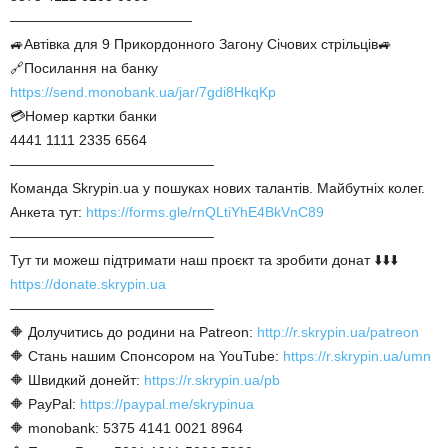
—————————————
🚙Автівка для 9 Прикордонного Загону Січових стрільців🚙
🔗Посилання на банку
https://send.monobank.ua/jar/7gdi8HkqKp
💳Номер картки банки
4441 1111 2335 6564
——————————————–
Команда Skrypin.ua у пошуках нових талантів. Майбутніх колег.
Анкета тут:
https://forms.gle/rnQLtiYhE4BkVnC89
——————————————–
Тут ти можеш підтримати наш проєкт та зробити донат ⬇️⬇️⬇️
https://donate.skrypin.ua
——————————————–
🔶 Долучитись до родини на Patreon:
http://r.skrypin.ua/patreon
🔶 Стань нашим Спонсором на YouTube:
https://r.skrypin.ua/umn
🔶 Швидкий донейт:
https://r.skrypin.ua/pb
🔶 PayPal:
https://paypal.me/skrypinua
🔶 monobank: 5375 4141 0021 8964