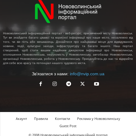
Нововолинський інформаційний портал - веб-ресурс, присвячений місту Нововолинськ.
Тут ви знайдете багато цікавої та корисної інформації про наше місто, незалежно від
того, чи ви гість або мешканець. Дізнайтеся про найцікавіші місця для відвідування,
новини, події, культурні заходи, інфраструктуру та багато іншого. Наш портал
створений, щоб стати вашим надійним джерелом інформації про Нововолинськ,
оголошення Нововолинська, нерухомість у Нововолинську, автобазар Нововолинська,
організації Нововолинська, робота у Нововолинську. Приєднуйтесь до нас та відкрийте
для себе всю красу та потенціал нашого чудового міста.
Зв'язатися з нами:
info@nvip.com.ua
Акаунт
Правила
Контакти
Реклама у Нововолинську
Guest Post
© 2008 Нововолинський інформаційний портал