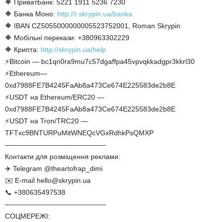
🔶 ПриватБанк: 5221 1911 5236 7230
🔶 Банка Моно:
http://r.skrypin.ua/banka
🔶 IBAN CZ5055000000005523752001, Roman Skrypin
🔶 Мобільні перекази: +380963302229
🔶 Крипта:
http://skrypin.ua/help
⚡Bitcoin — bc1qn0ra9mu7c57dgaffpa45vpvqkkadgpr3kkrl30
⚡Ethereum—
0xd7988FE7B4245FaAb8a473Ce674E225583de2b8E
⚡USDT на Ethereum/ERC20 —
0xd7988FE7B4245FaAb8a473Ce674E225583de2b8E
⚡USDT на Tron/TRC20 —
TFTxc9BNTURPuMitWNEQcVGxRdhkPsQMXP
——————————————–
Контакти для розміщення реклами:
✈️ Telegram @theartofrap_dimi
✉️ E-mail hello@skrypin.ua
📞 +380635497538
——————————————–
СОЦМЕРЕЖІ: