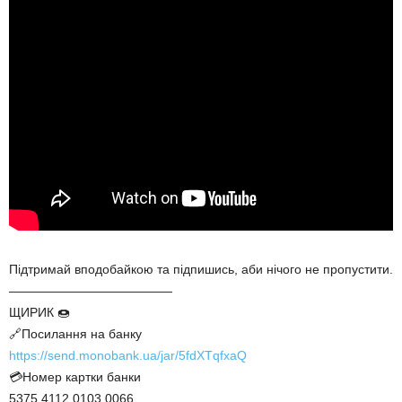
Підтримай вподобайкою та підпишись, аби нічого не пропустити.
—————————————
ЩИРИК 🍩
🔗Посилання на банку
https://send.monobank.ua/jar/5fdXTqfxaQ
💳Номер картки банки
5375 4112 0103 0066