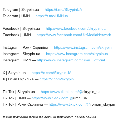
Telegram | Skrypin.ua —
https://t.me/SkrypinUA
Telegram | UMN —
https://t.me/UMNua
Facebook | Skrypin.ua —
http://www.facebook.com/skrypin.ua
Facebook | UMN —
https://www.facebook.com/UkrMediaNetwork
Instagram | Роми Скрипіна —
https://www.instagram.com/skrypin
Instagram | Skrypin.ua —
https://www.instagram.com/skrypinua
Instagram | UMN —
https://www.instagram.com/umn__official
X | Skrypin.ua —
https://x.com/SkrypinUA
X | Роми Скрипіна —
https://x.com/skrypin
Tik Tok | Skrypin.ua —
https://www.tiktok.com/@
skrypin_ua
Tik Tok | UMN —
https://www.tiktok.com/@
umn_ua
Tik Tok | Роми Скрипіна —
https://www.tiktok.com/@
roman_skrypin
#umn #україна #сша #америка #віткофф перемовини