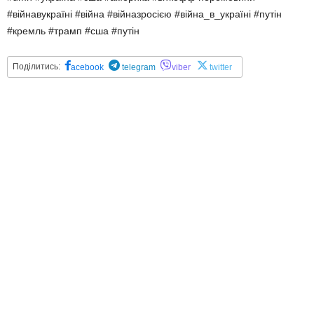
#війнавукраїні #війна #війназросією #війна_в_україні #путін
#кремль #трамп #сша #путін
Поділитись:
acebook
telegram
viber
twitter