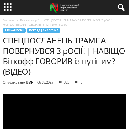
Головна
Без категорії
СПЕЦПОСЛАНЕЦЬ ТРАМПА ПОВЕРНУВСЯ З рОСІЇ! |
НАВІЩО Віткофф ГОВОРИВ із путіним? (ВІДЕО)
БЕЗ КАТЕГОРІЇ
ПОГЛЯД | АНАЛІТИКА
СПЕЦПОСЛАНЕЦЬ ТРАМПА
ПОВЕРНУВСЯ З рОСІЇ! | НАВІЩО
Віткофф ГОВОРИВ із путіним?
(ВІДЕО)
Опубліковано
UMN
-
06.08.2025
323
0