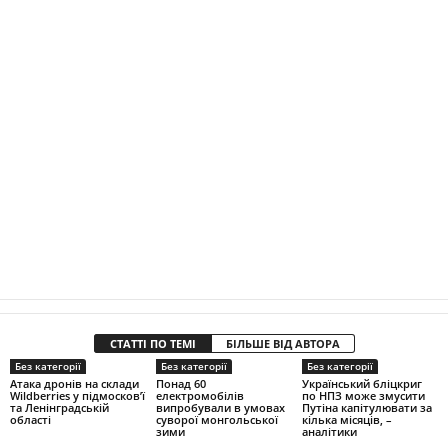
СТАТТІ ПО ТЕМІ
БІЛЬШЕ ВІД АВТОРА
Без категорії
Без категорії
Без категорії
Атака дронів на склади
Понад 60
Український бліцкриг
Wildberries у підмосков’ї
електромобілів
по НПЗ може змусити
та Ленінградській
випробували в умовах
Путіна капітулювати за
області
суворої монгольської
кілька місяців, –
зими
аналітики