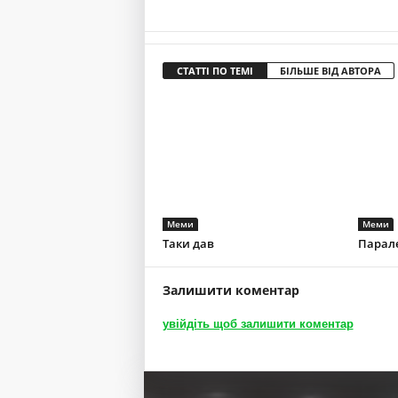
СТАТТІ ПО ТЕМІ
БІЛЬШЕ ВІД АВТОРА
Меми
Меми
Таки дав
Парал
Залишити коментар
увійдіть щоб залишити коментар