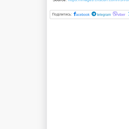
Поділитись:
acebook
telegram
viber