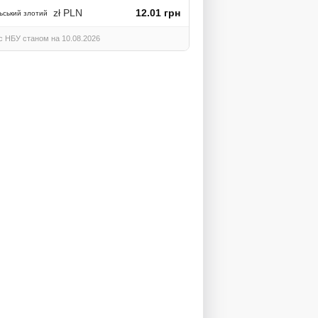
zł PLN
12.01 грн
ьський злотий
с НБУ станом на 10.08.2026