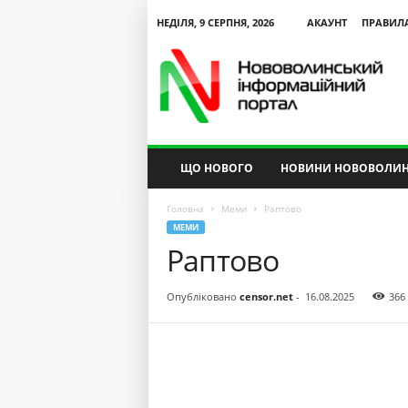
НЕДІЛЯ, 9 СЕРПНЯ, 2026
АКАУНТ
ПРАВИЛ
N
V
I
P
ЩО НОВОГО
НОВИНИ НОВОВОЛИН
Головна
Меми
Раптово
МЕМИ
Раптово
Опубліковано
censor.net
-
16.08.2025
366