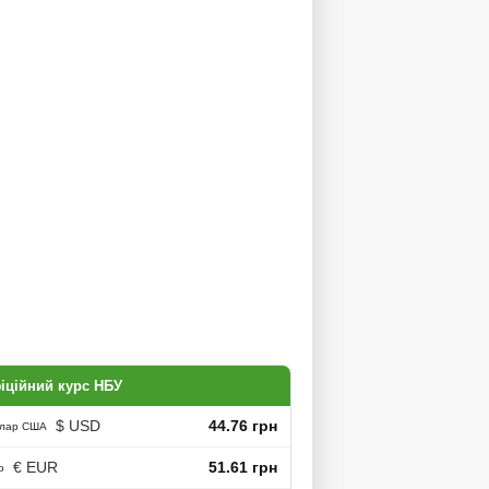
іційний курс НБУ
$ USD
44.76 грн
лар США
€ EUR
51.61 грн
о