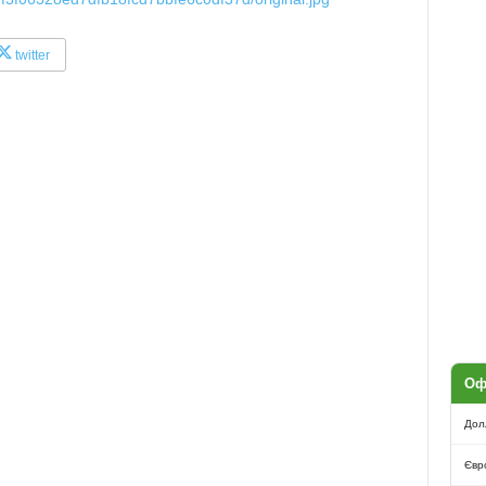
twitter
Оф
Дол
Євр