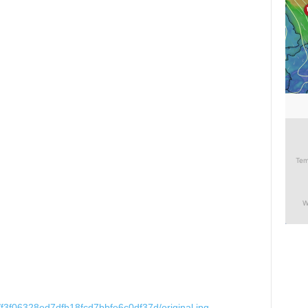
0/f3f06328ed7dfb18fcd7bbfe6c0df37d/original.jpg