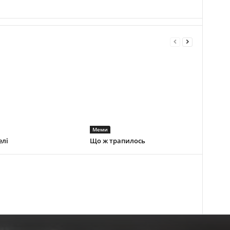
Меми
елі
Що ж трапилось