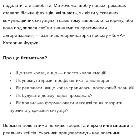
подолати, а й запобігти. Ми хочемо, щоб у наших громадах
ставало більше фахівців, які знають, як діяти у складних
комунікаційних ситуаціях, і саме тому запросили Катерину, аби
вона поділилася своїми знаннями та практичними
алгоритмами», — зазначає координаторка проєкту «КомА»
Катерина Футрук.
Про що йтиметься?
Що таке криза, а що — просто хвиля емоцій.
Як уникнути кризи: профілактика та моніторинг.
Як реагувати, якщо криза трапилась: покроковий план дій
Як будувати довіру через прозорість?
Як правильно формулювати меседжі та як говорити
публічно у кризовій ситуації?
Воркшоп включатиме не лише теорію, а й
практичні вправи
з
реальних кейсів. Учасники працюватимуть над власними