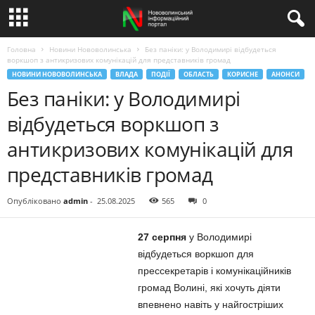
Головна
Новини Нововолинська
Без паніки: у Володимирі відбудеться
воркшоп з антикризових комунікацій для представників громад
НОВИНИ НОВОВОЛИНСЬКА
ВЛАДА
ПОДІЇ
ОБЛАСТЬ
КОРИСНЕ
АНОНСИ
Без паніки: у Володимирі
відбудеться воркшоп з
антикризових комунікацій для
представників громад
Опубліковано
admin
-
25.08.2025
565
0
27 серпня
у Володимирі
відбудеться воркшоп для
прессекретарів і комунікаційників
громад Волині, які хочуть діяти
впевнено навіть у найгостріших