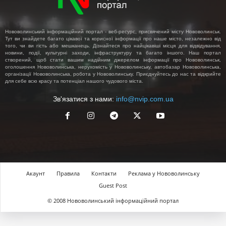
Нововолинський інформаційний портал - веб-ресурс, присвячений місту Нововолинськ.
Тут ви знайдете багато цікавої та корисної інформації про наше місто, незалежно від
того, чи ви гість або мешканець. Дізнайтеся про найцікавіші місця для відвідування,
новини, події, культурні заходи, інфраструктуру та багато іншого. Наш портал
створений, щоб стати вашим надійним джерелом інформації про Нововолинськ,
оголошення Нововолинська, нерухомість у Нововолинську, автобазар Нововолинська,
організації Нововолинська, робота у Нововолинську. Приєднуйтесь до нас та відкрийте
для себе всю красу та потенціал нашого чудового міста.
Зв'язатися з нами:
info@nvip.com.ua
Акаунт
Правила
Контакти
Реклама у Нововолинську
Guest Post
© 2008 Нововолинський інформаційний портал