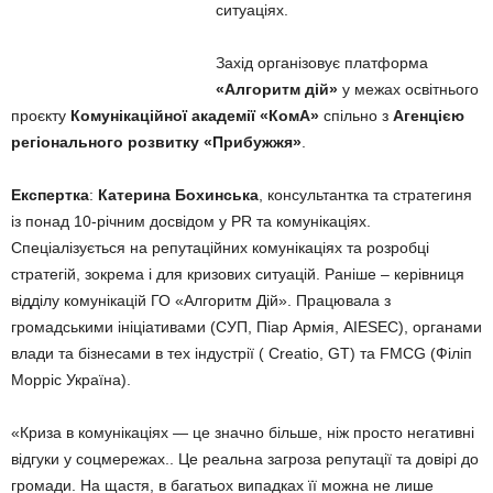
ситуаціях.
Захід організовує платформа
«Алгоритм дій»
у межах освітнього
проєкту
Комунікаційної академії «КомА»
спільно з
Агенцією
регіонального розвитку «Прибужжя»
.
Експертка
:
Катерина Бохинська
, консультантка та стратегиня
із понад 10-річним досвідом у PR та комунікаціях.
Спеціалізується на репутаційних комунікаціях та розробці
стратегій, зокрема і для кризових ситуацій. Раніше – керівниця
відділу комунікацій ГО «Алгоритм Дій». Працювала з
громадськими ініціативами (СУП, Піар Армія, AIESEC), органами
влади та бізнесами в тех індустрії ( Creatio, GT) та FMCG (Філіп
Морріс Україна).
«Криза в комунікаціях — це значно більше, ніж просто негативні
відгуки у соцмережах.. Це реальна загроза репутації та довірі до
громади. На щастя, в багатьох випадках її можна не лише