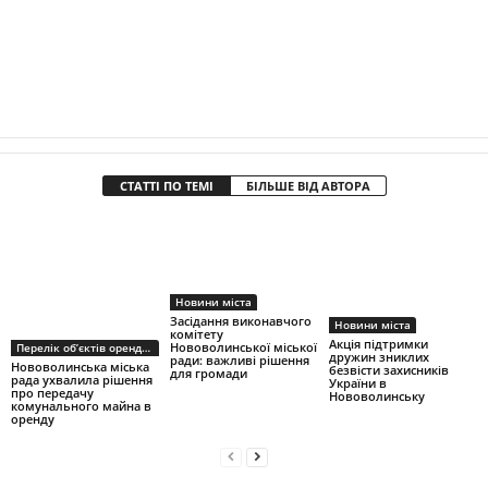
СТАТТІ ПО ТЕМІ
БІЛЬШЕ ВІД АВТОРА
Новини міста
Засідання виконавчого
Новини міста
комітету
Акція підтримки
Нововолинської міської
Перелік об’єктів оренди першого типу
дружин зниклих
ради: важливі рішення
Нововолинська міська
безвісти захисників
для громади
рада ухвалила рішення
України в
про передачу
Нововолинську
комунального майна в
оренду