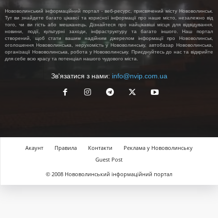
Нововолинський інформаційний портал - веб-ресурс, присвячений місту Нововолинськ.
Тут ви знайдете багато цікавої та корисної інформації про наше місто, незалежно від
того, чи ви гість або мешканець. Дізнайтеся про найцікавіші місця для відвідування,
новини, події, культурні заходи, інфраструктуру та багато іншого. Наш портал
створений, щоб стати вашим надійним джерелом інформації про Нововолинськ,
оголошення Нововолинська, нерухомість у Нововолинську, автобазар Нововолинська,
організації Нововолинська, робота у Нововолинську. Приєднуйтесь до нас та відкрийте
для себе всю красу та потенціал нашого чудового міста.
Зв'язатися з нами:
info@nvip.com.ua
Акаунт
Правила
Контакти
Реклама у Нововолинську
Guest Post
© 2008 Нововолинський інформаційний портал