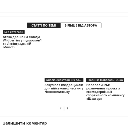
СТАТТІ ПО ТЕМІ
БІЛЬШЕ ВІД АВТОРА
Без категорії
Атака дронів на склади
Wildberries у підмосков’ї
та Ленінградській
області
Аналіз електронних закупівель
Новини Нововолинська
Закупівля квадроциклів
Нововолинськ
для військових частин у
розпочинає проєкт з
Нововолинську
екомодернізації
спортивного комплексу
«Шахтар»
Залишити коментар