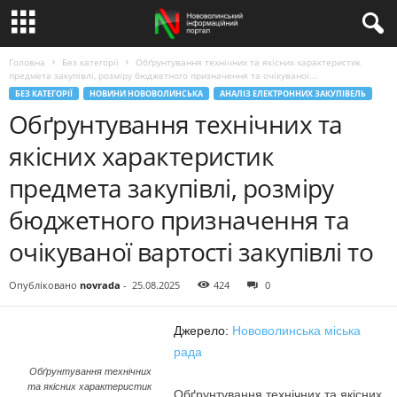
Головна
Без категорії
Обґрунтування технічних та якісних характеристик
предмета закупівлі, розміру бюджетного призначення та очікуваної...
БЕЗ КАТЕГОРІЇ
НОВИНИ НОВОВОЛИНСЬКА
АНАЛІЗ ЕЛЕКТРОННИХ ЗАКУПІВЕЛЬ
Обґрунтування технічних та
якісних характеристик
предмета закупівлі, розміру
бюджетного призначення та
очікуваної вартості закупівлі то
Опубліковано
novrada
-
25.08.2025
424
0
Джерело:
Нововолинська міська
рада
Обґрунтування технічних
та якісних характеристик
Обґрунтування технічних та якісних