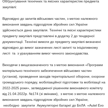
Обґрунтування технічних та якісних характеристик предмета
закупівлі:
Відповідно до запитів військових частин, з метою належного
виконання завдань підрозділом збройних сил України
здійснюється дана закупівля. Технічні та якісні характеристики
предмету закупівлі представлені в додатку 2 до тендерної
документації. Технічні вимоги до предмету закупівлі визначені
відповідно до вимог зазначених листі запиті та ініціативному
листі та з урахуванням вимог чинного законодавства.
Виходячи з вищезазначеного та з метою виконання «Програми
матеріально-технічного забезпечення військових частин
(установ), проведення заходів територіальної оборони, охорони
громадського порядку, мобілізаційної підготовки та мобілізації на
2022-2025 роки», затвердженої рішенням виконавчого комітету
від 21.04.2022р. №174 (зі змінами), з метою з метою належного
виконання завдань підрозділом збройних сил України,
необхідно закупити Акумуляторні батареї до БпЛА «Autel Evo