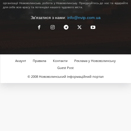
організації Нововолинська, робота у Нововолинську. Приєднуйтесь до нас та відкрийте
для себе всю красу та потенціал нашого чудового міста.
Зв'язатися з нами:
info@nvip.com.ua
Акаунт
Правила
Контакти
Реклама у Нововолинську
Guest Post
© 2008 Нововолинський інформаційний портал