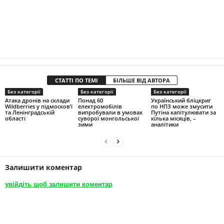
СТАТТІ ПО ТЕМІ
БІЛЬШЕ ВІД АВТОРА
Без категорії
Без категорії
Без категорії
Атака дронів на склади
Понад 60
Український бліцкриг
Wildberries у підмосков’ї
електромобілів
по НПЗ може змусити
та Ленінградській
випробували в умовах
Путіна капітулювати за
області
суворої монгольської
кілька місяців, –
зими
аналітики
Залишити коментар
увійдіть щоб залишити коментар