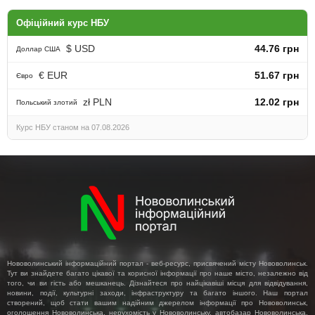
Офіційний курс НБУ
$ USD
44.76 грн
Доллар США
€ EUR
51.67 грн
Євро
zł PLN
12.02 грн
Польський злотий
Курс НБУ станом на 07.08.2026
Нововолинський інформаційний портал - веб-ресурс, присвячений місту Нововолинськ.
Тут ви знайдете багато цікавої та корисної інформації про наше місто, незалежно від
того, чи ви гість або мешканець. Дізнайтеся про найцікавіші місця для відвідування,
новини, події, культурні заходи, інфраструктуру та багато іншого. Наш портал
створений, щоб стати вашим надійним джерелом інформації про Нововолинськ,
оголошення Нововолинська, нерухомість у Нововолинську, автобазар Нововолинська,