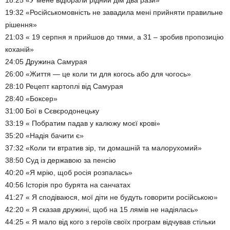
18:25 «У мене відібрали рідний дім два рази»
19:32 «Російськомовність не завадила мені прийняти правильне
рішення»
21:03 « 19 серпня я прийшов до тями, а 31 – зробив пропозицію
коханій»
24:05 Дружина Самурая
26:00 «Життя — це коли ти для когось або для чогось»
28:10 Рецепт картоплі від Самурая
28:40 «Боксер»
31:00 Бої в Сєвєродонецьку
33:19 « Побратим падав у калюжу моєї крові»
35:20 «Надія бачити є»
37:32 «Коли ти втратив зір, ти домашній та малорухомий»
38:50 Суд із державою за пенсію
40:20 «Я мрію, щоб росія розпалась»
40:56 Історія про бурята на санчатах
41:27 « Я сподіваюся, мої діти не будуть говорити російською»
42:20 « Я сказав дружині, щоб на 15 лямів не надіялась»
44:25 « Я мало від кого з героїв своїх програм відчував стільки