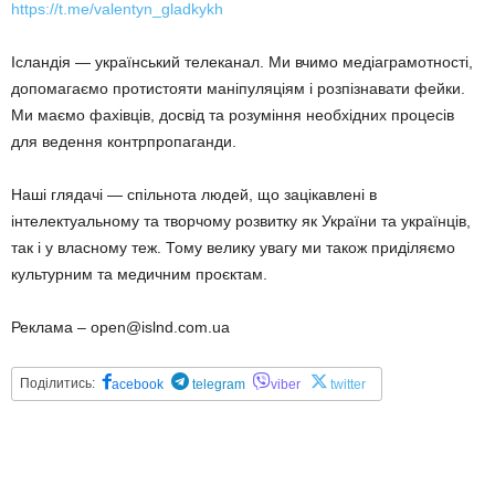
https://t.me/valentyn_gladkykh
Ісландія — український телеканал. Ми вчимо медіаграмотності,
допомагаємо протистояти маніпуляціям і розпізнавати фейки.
Ми маємо фахівців, досвід та розуміння необхідних процесів
для ведення контрпропаганди.
Наші глядачі — спільнота людей, що зацікавлені в
інтелектуальному та творчому розвитку як України та українців,
так і у власному теж. Тому велику увагу ми також приділяємо
культурним та медичним проєктам.
Реклама – open@islnd.com.ua
Поділитись:
acebook
telegram
viber
twitter