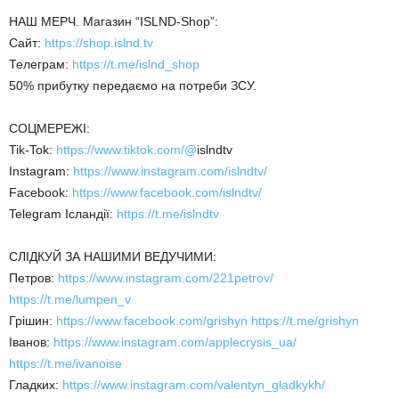
НАШ МЕРЧ. Магазин “ISLND-Shop”:
Сайт:
https://shop.islnd.tv
Телеграм:
https://t.me/islnd_shop
50% прибутку передаємо на потреби ЗСУ.
СОЦМЕРЕЖІ:
Tik-Tok:
https://www.tiktok.com/@
islndtv
Instagram:
https://www.instagram.com/islndtv/
Facebook:
https://www.facebook.com/islndtv/
Telegram Ісландії:
https://t.me/islndtv
СЛІДКУЙ ЗА НАШИМИ ВЕДУЧИМИ:
Петров:
https://www.instagram.com/221petrov/
https://t.me/lumpen_v
Грішин:
https://www.facebook.com/grishyn
https://t.me/grishyn
Іванов:
https://www.instagram.com/applecrysis_ua/
https://t.me/ivanoise
Гладких:
https://www.instagram.com/valentyn_gladkykh/