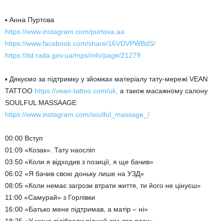
▪️ Анна Пуртова
https://www.instagram.com/purtova.aa
https://www.facebook.com/share/16VDVPWBdS/
https://itd.rada.gov.ua/mps/info/page/21279
▪️ Дякуємо за підтримку у зйомках матеріалу тату-мережі VEAN
TATTOO
https://vean-tattoo.com/uk,
а також масажному салону
SOULFUL MASSAAGE
https://www.instagram.com/soulful_massage_/
00:00 Вступ
01:09 «Козак». Тату наосліп
03:50 «Коли я відходив з позиції, я ще бачив»
06:02 «Я бачив свою доньку лише на УЗД»
08:05 «Коли немає загрози втрати життя, ти його не цінуєш»
11:00 «Самурай» з Горлівки
16:00 «Батько мене підтримав, а матір – ні»