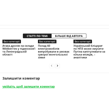
СТАТТІ ПО ТЕМІ
БІЛЬШЕ ВІД АВТОРА
Без категорії
Без категорії
Без категорії
Атака дронів на склади
Понад 60
Український бліцкриг
Wildberries у підмосков’ї
електромобілів
по НПЗ може змусити
та Ленінградській
випробували в умовах
Путіна капітулювати за
області
суворої монгольської
кілька місяців, –
зими
аналітики
Залишити коментар
увійдіть щоб залишити коментар