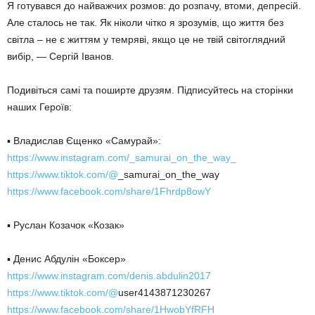
Я готувався до найважчих розмов: до розпачу, втоми, депресій.
Але сталось не так. Як ніколи чітко я зрозумів, що життя без
світла – не є життям у темряві, якщо це не твій світоглядний
вибір, — Сергій Іванов.
Подивіться самі та поширте друзям. Підписуйтесь на сторінки
наших Героїв:
▪️ Владислав Єщенко «Самурай»:
https://www.instagram.com/_samurai_on_the_way_
https://www.tiktok.com/@
_samurai_on_the_way
https://www.facebook.com/share/1Fhrdp8owY
▪️ Руслан Козачок «Козак»
▪️ Денис Абдулін «Боксер»
https://www.instagram.com/denis.abdulin2017
https://www.tiktok.com/@
user4143871230267
https://www.facebook.com/share/1HwobYfRFH