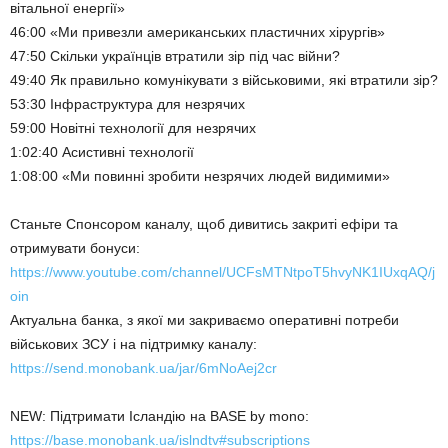
вітальної енергії»
46:00 «Ми привезли американських пластичних хірургів»
47:50 Скільки українців втратили зір під час війни?
49:40 Як правильно комунікувати з військовими, які втратили зір?
53:30 Інфраструктура для незрячих
59:00 Новітні технології для незрячих
1:02:40 Асистивні технології
1:08:00 «Ми повинні зробити незрячих людей видимими»
Станьте Спонсором каналу, щоб дивитись закриті ефіри та
отримувати бонуси:
https://www.youtube.com/channel/UCFsMTNtpoT5hvyNK1IUxqAQ/j
oin
Актуальна банка, з якої ми закриваємо оперативні потреби
військових ЗСУ і на підтримку каналу:
https://send.monobank.ua/jar/6mNoAej2cr
NEW: Підтримати Ісландію на BASE by mono:
https://base.monobank.ua/islndtv#subscriptions