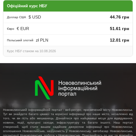
Офіційний курс НБУ
$ USD
44.76 грн
Доллар США
€ EUR
51.61 грн
Євро
zł PLN
12.01 грн
Польський злотий
Курс НБУ станом на 10.08.2026
Нововолинський інформаційний портал - веб-ресурс, присвячений місту Нововолинськ.
Тут ви знайдете багато цікавої та корисної інформації про наше місто, незалежно від
того, чи ви гість або мешканець. Дізнайтеся про найцікавіші місця для відвідування,
новини, події, культурні заходи, інфраструктуру та багато іншого. Наш портал
створений, щоб стати вашим надійним джерелом інформації про Нововолинськ,
оголошення Нововолинська, нерухомість у Нововолинську, автобазар Нововолинська,
організації Нововолинська, робота у Нововолинську. Приєднуйтесь до нас та відкрийте