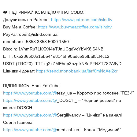
❤️ ПІДТРИМАЙ ІСЛАНДІЮ ФІНАНСОВО:
Долучитись на Patreon:
https://www.patreon.com/islndtv
Buy Me a Coffee:
https://www.buymeacoffee.com/islndtv
PayPal: open@islnd.com.ua
monobank: 5358 3853 5000 1550
Bitcoin: 1VhmRu71kXX44eTJnUCgdVcYbVK8jS4NB
ETH: 0xe286500a1ebe44e814bff90adce95fbaf5cf4c12
USDT (TRC20): TTTkg2kZMEhqp3nzgtrNSnPFNZT782A9yD
Швидкий донат:
https://send.monobank.ua/jar/6mNoAej2cr
ПІДПИШИСЬ. Наші YouTube:
https://www.youtube.com/@
tezy_ua – Коротко про головне “ТЕЗИ”
https://www.youtube.com/@
_DOSCH_ – “Чорний розрив” на
каналі DOSCH
https://www.youtube.com/@
SergiiIvanov – “Циніки” на каналі
Сергія Іванова
https://www.youtube.com/@
medical_ua – Канал “Медичний”