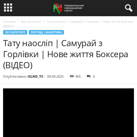
Головна
Без категорії
Тату наосліп | Самурай з Горлівки | Нове життя Боксера
(ВІДЕО)
БЕЗ КАТЕГОРІЇ
ПОГЛЯД | АНАЛІТИКА
Тату наосліп | Самурай з
Горлівки | Нове життя Боксера
(ВІДЕО)
Опубліковано
ISLND_TV
-
09.09.2025
405
0