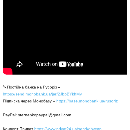
🔪Постійна банка на Русоріз –
https://send.monobank.ua/jar/2JbpBYkhMv
Підписка через Монобазу –
https://base.monobank.ua/rusoriz
PayPal: sternenkopaypal@gmail.com
Конверт Приват
https://www.privat24.ua/send/gbwmp