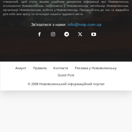
створений, щоб стати вашим надійним джерелом інформації про Нововолинськ,
оголошення Нововолинська, нерухомість у Нововолинську, автобазар Нововолинська,
організації Нововолинська, робота у Нововолинську. Приєднуйтесь до нас та відкрийте
для себе всю красу та потенціал нашого чудового міста.
Зв'язатися з нами:
info@nvip.com.ua
Акаунт
Правила
Контакти
Реклама у Нововолинську
Guest Post
© 2008 Нововолинський інформаційний портал