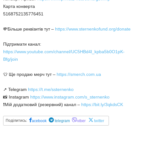
Карта конверта
5168752135776451
💸Більше реквізитів тут –
https://www.sternenkofund.org/donate
Підтримати канал:
https://www.youtube.com/channel/UC5HBd4l_kpba5b0O1pK-
Bfg/join
👕 Ще продаю мерч тут –
https://smerch.com.ua
↗️ Telegram
https://t.me/ssternenko
📸 Instagram
https://www.instagram.com/s_sternenko
❗️Мій додатковий (резервний) канал –
https://bit.ly/3qkdsCK
Поділитись:
acebook
telegram
viber
twitter