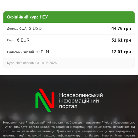
Офіційний курс НБУ
$ USD
44.76 грн
Доллар США
€ EUR
51.61 грн
Євро
zł PLN
12.01 грн
Польський злотий
Курс НБУ станом на 10.08.2026
Нововолинський інформаційний портал - веб-ресурс, присвячений місту Нововолинськ.
Тут ви знайдете багато цікавої та корисної інформації про наше місто, незалежно від
того, чи ви гість або мешканець. Дізнайтеся про найцікавіші місця для відвідування,
новини, події, культурні заходи, інфраструктуру та багато іншого. Наш портал