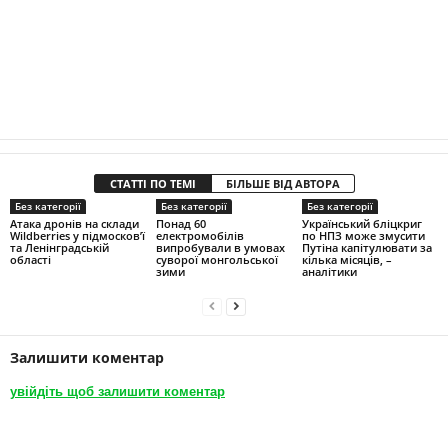
СТАТТІ ПО ТЕМІ
БІЛЬШЕ ВІД АВТОРА
Без категорії
Без категорії
Без категорії
Атака дронів на склади
Понад 60
Український бліцкриг
Wildberries у підмосков’ї
електромобілів
по НПЗ може змусити
та Ленінградській
випробували в умовах
Путіна капітулювати за
області
суворої монгольської
кілька місяців, –
зими
аналітики
Залишити коментар
увійдіть щоб залишити коментар