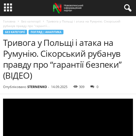
Головна
Без категорії
Тривога у Польщі і атака на Румунію. Сікорський
рубанув правду про “гарантії...
БЕЗ КАТЕГОРІЇ
ПОГЛЯД | АНАЛІТИКА
Тривога у Польщі і атака на
Румунію. Сікорський рубанув
правду про “гарантії безпеки”
(ВІДЕО)
Опубліковано
STERNENKO
-
14.09.2025
309
0