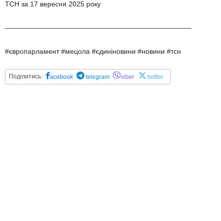
ТСН за 17 вересня 2025 року
———————————————————————————
#європарламент #мецола #єдиніновини #новини #тсн
Поділитись:
acebook
telegram
viber
twitter