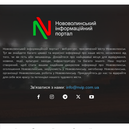
Нововолинський інформаційний портал - веб-ресурс, присвячений місту Нововолинськ.
Тут ви знайдете багато цікавої та корисної інформації про наше місто, незалежно від
того, чи ви гість або мешканець. Дізнайтеся про найцікавіші місця для відвідування,
новини, події, культурні заходи, інфраструктуру та багато іншого. Наш портал
створений, щоб стати вашим надійним джерелом інформації про Нововолинськ,
оголошення Нововолинська, нерухомість у Нововолинську, автобазар Нововолинська,
організації Нововолинська, робота у Нововолинську. Приєднуйтесь до нас та відкрийте
для себе всю красу та потенціал нашого чудового міста.
Зв'язатися з нами:
info@nvip.com.ua