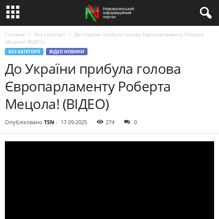
Головна
Без категорії
До України прибула голова Європарламенту Роберта
Мецола! (ВІДЕО)
БЕЗ КАТЕГОРІЇ
ВІДЕО НОВИНИ
До України прибула голова
Європарламенту Роберта
Мецола! (ВІДЕО)
Опубліковано
TSN
-
17.09.2025
274
0