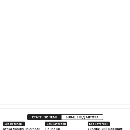
СТАТТІ ПО ТЕМІ
БІЛЬШЕ ВІД АВТОРА
Без категорії
Без категорії
Без категорії
Атака дронів на склади
Понад 60
Український бліцкриг