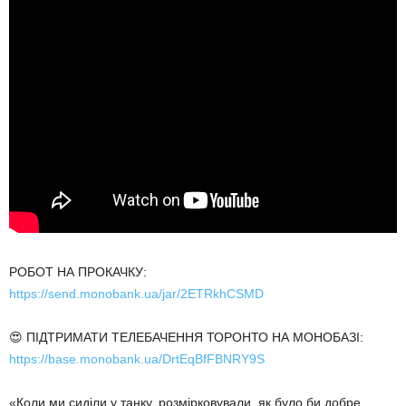
РОБОТ НА ПРОКАЧКУ:
https://send.monobank.ua/jar/2ETRkhCSMD
😍 ПІДТРИМАТИ ТЕЛЕБАЧЕННЯ ТОРОНТО НА МОНОБАЗІ:
https://base.monobank.ua/DrtEqBfFBNRY9S
«Коли ми сиділи у танку, розмірковували, як було би добре