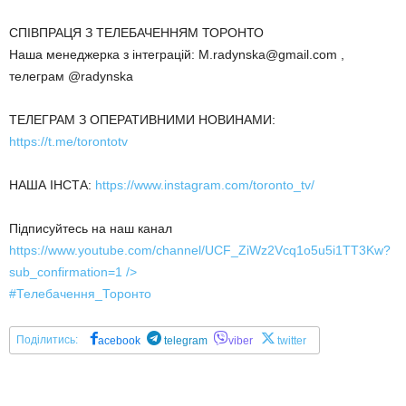
СПІВПРАЦЯ З ТЕЛЕБАЧЕННЯМ ТОРОНТО
Наша менеджерка з інтеграцій: M.radynska@gmail.com ,
телеграм @radynska
ТЕЛЕГРАМ З ОПЕРАТИВНИМИ НОВИНАМИ:
https://t.me/torontotv
НАША ІНСТА:
https://www.instagram.com/toronto_tv/
Підписуйтесь на наш канал
https://www.youtube.com/channel/UCF_ZiWz2Vcq1o5u5i1TT3Kw?
sub_confirmation=1
/>
#Телебачення_Торонто
Поділитись:
acebook
telegram
viber
twitter