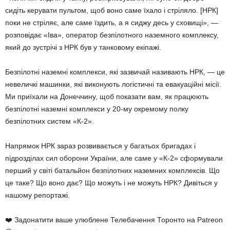
сидіть керувати пультом, щоб воно саме їхало і стріляло. [НРК]
поки не стріляє, але саме їздить, а я сиджу десь у сховищі», —
розповідає «Іва», оператор безпілотного наземного комплексу,
який до зустрічі з НРК був у танковому екіпажі.
Безпілотні наземні комплекси, які зазвичай називають НРК, — це
невеличкі машинки, які виконують логістичні та евакуаційні місії.
Ми приїхали на Донеччину, щоб показати вам, як працюють
безпілотні наземні комплекси у 20-му окремому полку
безпілотних систем «К-2».
Напрямок НРК зараз розвивається у багатьох бригадах і
підрозділах сил оборони України, але саме у «К-2» сформували
перший у світі батальйон безпілотних наземних комплексів. Що
це таке? Що воно дає? Що можуть і не можуть НРК? Дивіться у
нашому репортажі.
❤️ Задонатити ваше улюблене Телебачення Торонто на Patreon