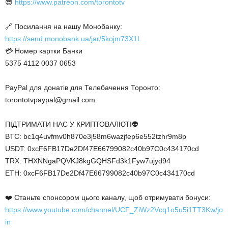
😎
https://www.patreon.com/torontotv
🔗 Посилання на нашу Монобанку:
https://send.monobank.ua/jar/5kojm73X1L
💳 Номер картки Банки
5375 4112 0037 0653
PayPal для донатів для Телебачення Торонто:
torontotvpaypal@gmail.com
ПІДТРИМАТИ НАС У КРИПТОВАЛЮТІ👽
BTC: bc1q4uvfmv0h870e3j58m6wazjfep6e552tzhr9m8p
USDT: 0xcF6FB17De2Df47E66799082c40b97C0c434170cd
TRX: THXNNgaPQVKJ8kgGQHSFd3k1Fyw7ujyd94
ETH: 0xcF6FB17De2Df47E66799082c40b97C0c434170cd
❤️ Станьте спонсором цього каналу, щоб отримувати бонуси:
https://www.youtube.com/channel/UCF_ZiWz2Vcq1o5u5i1TT3Kw/jo
in