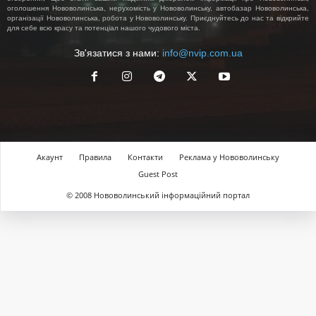
оголошення Нововолинська, нерухомість у Нововолинську, автобазар Нововолинська,
організації Нововолинська, робота у Нововолинську. Приєднуйтесь до нас та відкрийте
для себе всю красу та потенціал нашого чудового міста.
Зв'язатися з нами:
info@nvip.com.ua
Акаунт
Правила
Контакти
Реклама у Нововолинську
Guest Post
© 2008 Нововолинський інформаційний портал