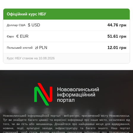
Офіційний курс НБУ
$ USD
44.76 грн
Доллар США
€ EUR
51.61 грн
Євро
zł PLN
12.01 грн
Польський злотий
Курс НБУ станом на 10.08.2026
Нововолинський інформаційний портал - веб-ресурс, присвячений місту Нововолинськ.
Тут ви знайдете багато цікавої та корисної інформації про наше місто, незалежно від
того, чи ви гість або мешканець. Дізнайтеся про найцікавіші місця для відвідування,
новини, події, культурні заходи, інфраструктуру та багато іншого. Наш портал
створений, щоб стати вашим надійним джерелом інформації про Нововолинськ,