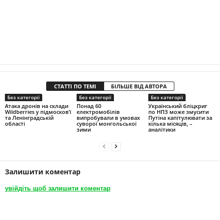
СТАТТІ ПО ТЕМІ
БІЛЬШЕ ВІД АВТОРА
Без категорії
Без категорії
Без категорії
Атака дронів на склади
Понад 60
Український бліцкриг
Wildberries у підмосков’ї
електромобілів
по НПЗ може змусити
та Ленінградській
випробували в умовах
Путіна капітулювати за
області
суворої монгольської
кілька місяців, –
зими
аналітики
Залишити коментар
увійдіть щоб залишити коментар