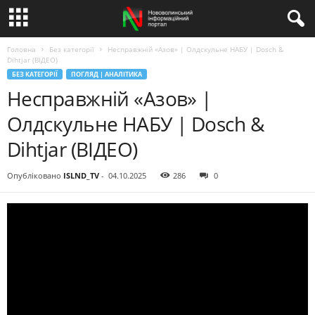
Головна
Без категорії
Несправжній «Азов» | Олдскульне НАБУ | Dosch &
Dihtjar (ВІДЕО)
БЕЗ КАТЕГОРІЇ
ПОГЛЯД | АНАЛІТИКА
Несправжній «Азов» |
Олдскульне НАБУ | Dosch &
Dihtjar (ВІДЕО)
Опубліковано
ISLND_TV
-
04.10.2025
286
0