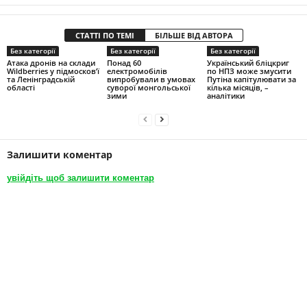
СТАТТІ ПО ТЕМІ
БІЛЬШЕ ВІД АВТОРА
Без категорії
Без категорії
Без категорії
Атака дронів на склади
Понад 60
Український бліцкриг
Wildberries у підмосков’ї
електромобілів
по НПЗ може змусити
та Ленінградській
випробували в умовах
Путіна капітулювати за
області
суворої монгольської
кілька місяців, –
зими
аналітики
Залишити коментар
увійдіть щоб залишити коментар