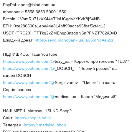
PayPal: open@islnd.com.ua
monobank: 5358 3853 5000 1550
Bitcoin: 1VhmRu71kXX44eTJnUCgdVcYbVK8jS4NB
ETH: 0xe286500a1ebe44e814bff90adce95fbaf5cf4c12
USDT (TRC20): TTTkg2kZMEhqp3nzgtrNSnPFNZT782A9yD
Швидкий донат:
https://send.monobank.ua/jar/6mNoAej2cr
ПІДПИШИСЬ. Наші YouTube:
https://www.youtube.com/@
tezy_ua – Коротко про головне “ТЕЗИ”
https://www.youtube.com/@
_DOSCH_ – “Чорний розрив” на
каналі DOSCH
https://www.youtube.com/@
SergiiIvanov – “Циніки” на каналі
Сергія Іванова
https://www.youtube.com/@
medical_ua – Канал “Медичний”
НАШ МЕРЧ. Магазин “ISLND-Shop”:
Сайт:
https://shop.islnd.tv
Телеграм:
https://t.me/islnd_shop