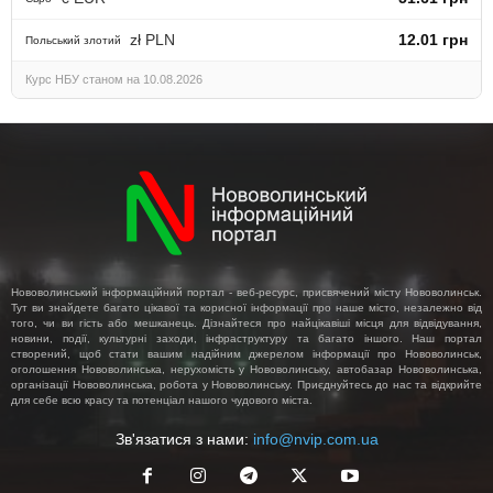
zł PLN
12.01 грн
Польський злотий
Курс НБУ станом на 10.08.2026
Нововолинський інформаційний портал - веб-ресурс, присвячений місту Нововолинськ.
Тут ви знайдете багато цікавої та корисної інформації про наше місто, незалежно від
того, чи ви гість або мешканець. Дізнайтеся про найцікавіші місця для відвідування,
новини, події, культурні заходи, інфраструктуру та багато іншого. Наш портал
створений, щоб стати вашим надійним джерелом інформації про Нововолинськ,
оголошення Нововолинська, нерухомість у Нововолинську, автобазар Нововолинська,
організації Нововолинська, робота у Нововолинську. Приєднуйтесь до нас та відкрийте
для себе всю красу та потенціал нашого чудового міста.
Зв'язатися з нами:
info@nvip.com.ua