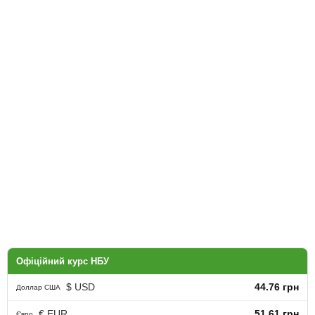
Офіційний курс НБУ
$ USD
44.76 грн
Доллар США
€ EUR
51.61 грн
Євро