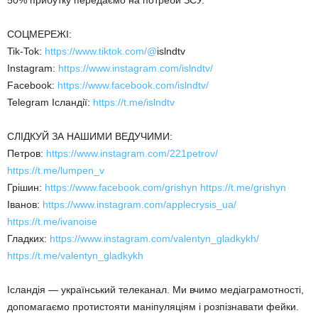
50% прибутку передаємо на потреби ЗСУ.
СОЦМЕРЕЖІ:
Tik-Tok:
https://www.tiktok.com/@
islndtv
Instagram:
https://www.instagram.com/islndtv/
Facebook:
https://www.facebook.com/islndtv/
Telegram Ісландії:
https://t.me/islndtv
СЛІДКУЙ ЗА НАШИМИ ВЕДУЧИМИ:
Петров:
https://www.instagram.com/221petrov/
https://t.me/lumpen_v
Грішин:
https://www.facebook.com/grishyn
https://t.me/grishyn
Іванов:
https://www.instagram.com/applecrysis_ua/
https://t.me/ivanoise
Гладких:
https://www.instagram.com/valentyn_gladkykh/
https://t.me/valentyn_gladkykh
Ісландія — український телеканал. Ми вчимо медіаграмотності,
допомагаємо протистояти маніпуляціям і розпізнавати фейки.