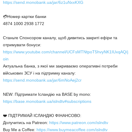
https://send.monobank.ua/jar/6z1uNxxKXG
💳Номер картки банки
4874 1000 2938 1772
Станьте Спонсором каналу, щоб дивитись закриті ефіри та
отримувати бонуси:
https://www.youtube.com/channel/UCFsMTNtpoT5hvyNK1IUxqAQ/j
oin
Актуальна банка, з якої ми закриваємо оперативні потреби
військових ЗСУ і на підтримку каналу:
https://send.monobank.ua/jar/6mNoAej2cr
NEW: Підтримати Ісландію на BASE by mono:
https://base.monobank.ua/islndtv#subscriptions
❤️ ПІДТРИМАЙ ІСЛАНДІЮ ФІНАНСОВО:
Долучитись на Patreon:
https://www.patreon.com/islndtv
Buy Me a Coffee:
https://www.buymeacoffee.com/islndtv